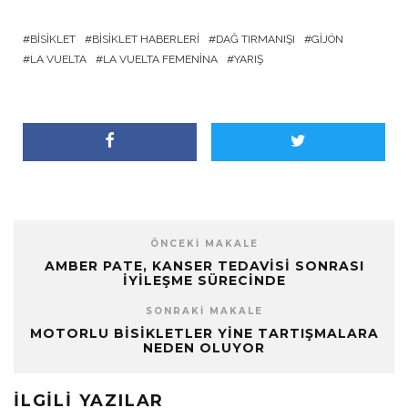
BISIKLET
BISIKLET HABERLERI
DAĞ TIRMANIŞI
GIJÓN
LA VUELTA
LA VUELTA FEMENINA
YARIŞ
ÖNCEKI MAKALE
AMBER PATE, KANSER TEDAVISI SONRASI
İYILEŞME SÜRECINDE
SONRAKI MAKALE
MOTORLU BISIKLETLER YINE TARTIŞMALARA
NEDEN OLUYOR
İLGILI YAZILAR