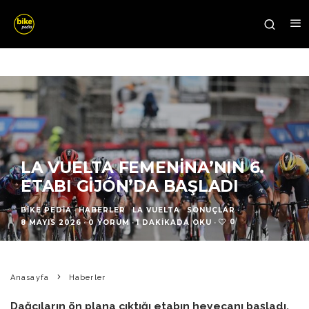
LA VUELTA FEMENINA’NIN 6.
ETABI GIJÓN’DA BAŞLADI
BIKE PEDIA
·
HABERLER
LA VUELTA
SONUÇLAR
·
0
8 MAYIS 2026
·
0 YORUM
·
1 DAKIKADA OKU
·
Anasayfa
Haberler
Dağcıların ön plana çıktığı etabın heyecanı başladı.