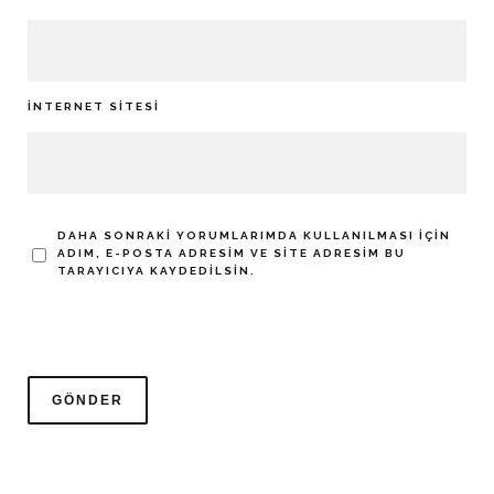
İNTERNET SITESI
DAHA SONRAKI YORUMLARIMDA KULLANILMASI IÇIN
ADIM, E-POSTA ADRESIM VE SITE ADRESIM BU
TARAYICIYA KAYDEDILSIN.