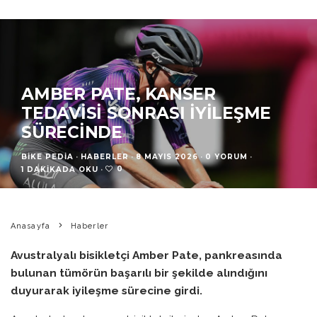
AMBER PATE, KANSER
TEDAVISI SONRASI İYILEŞME
SÜRECINDE
BIKE PEDIA
·
HABERLER
·
8 MAYIS 2026
·
0 YORUM
·
0
1 DAKIKADA OKU
·
Anasayfa
Haberler
Avustralyalı bisikletçi Amber Pate, pankreasında
bulunan tümörün başarılı bir şekilde alındığını
duyurarak iyileşme sürecine girdi.