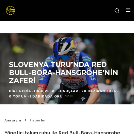
SLOVENYA TURU’NDA RED
BULL-BORA-HANSGROHE’NIN
ZAFERI
BIKE PEDIA
·
HABERLER
SONUÇLAR
·
20 HAZIRAN 2026
·
0
0 YORUM
·
1 DAKIKADA OKU
·
Anasayfa
Haberler
Yönetici takım ruhu ile Red Bull-Bora-Hansgrohe,