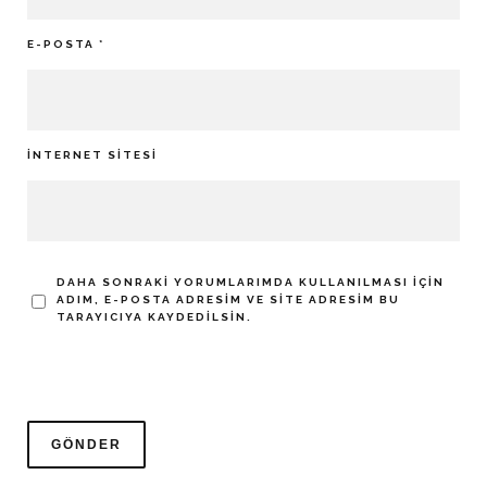
E-POSTA
*
İNTERNET SITESI
DAHA SONRAKI YORUMLARIMDA KULLANILMASI IÇIN
ADIM, E-POSTA ADRESIM VE SITE ADRESIM BU
TARAYICIYA KAYDEDILSIN.