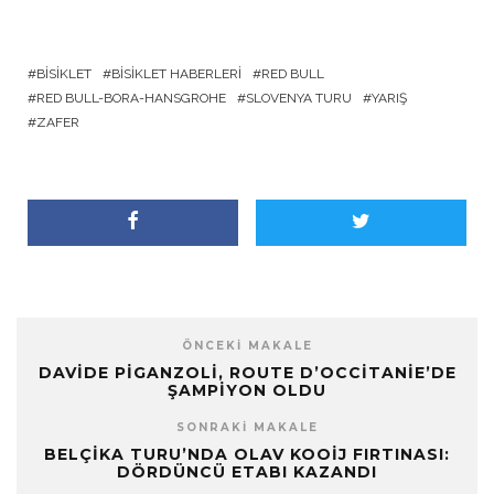
BISIKLET
BISIKLET HABERLERI
RED BULL
RED BULL-BORA-HANSGROHE
SLOVENYA TURU
YARIŞ
ZAFER
ÖNCEKI MAKALE
DAVIDE PIGANZOLI, ROUTE D’OCCITANIE’DE
ŞAMPIYON OLDU
SONRAKI MAKALE
BELÇIKA TURU’NDA OLAV KOOIJ FIRTINASI:
DÖRDÜNCÜ ETABI KAZANDI