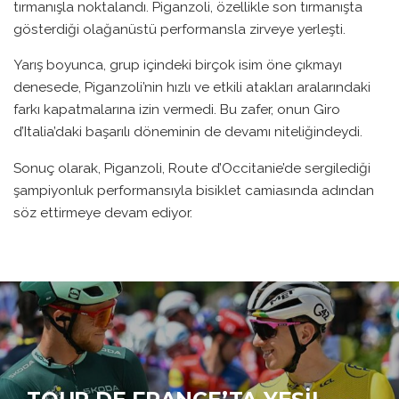
tırmanışla noktalandı. Piganzoli, özellikle son tırmanışta
gösterdiği olağanüstü performansla zirveye yerleşti.
Yarış boyunca, grup içindeki birçok isim öne çıkmayı
denesede, Piganzoli’nin hızlı ve etkili atakları aralarındaki
farkı kapatmalarına izin vermedi. Bu zafer, onun Giro
d’Italia’daki başarılı döneminin de devamı niteliğindeydi.
Sonuç olarak, Piganzoli, Route d’Occitanie’de sergilediği
şampiyonluk performansıyla bisiklet camiasında adından
söz ettirmeye devam ediyor.