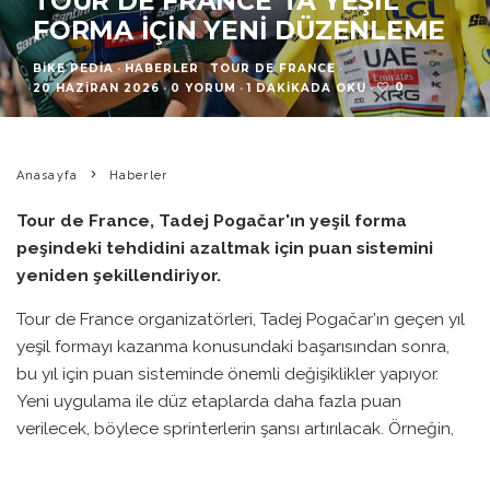
TOUR DE FRANCE’TA YEŞIL
FORMA İÇIN YENI DÜZENLEME
BIKE PEDIA
·
HABERLER
TOUR DE FRANCE
·
0
20 HAZIRAN 2026
·
0 YORUM
·
1 DAKIKADA OKU
·
Anasayfa
Haberler
Tour de France, Tadej Pogačar'ın yeşil forma
peşindeki tehdidini azaltmak için puan sistemini
yeniden şekillendiriyor.
Tour de France organizatörleri, Tadej Pogačar’ın geçen yıl
yeşil formayı kazanma konusundaki başarısından sonra,
bu yıl için puan sisteminde önemli değişiklikler yapıyor.
Yeni uygulama ile düz etaplarda daha fazla puan
verilecek, böylece sprinterlerin şansı artırılacak. Örneğin,
daha önce düz etaplarda kazanan 50, tırmanış
etaplarında ise 30 puan alıyordu. Bu yıl ise düz etap