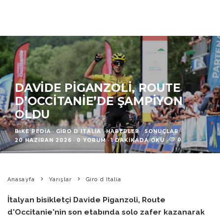
DAVIDE PIGANZOLI, ROUTE
D’OCCITANIE’DE ŞAMPIYON
OLDU
BIKE PEDIA
·
GIRO D ITALIA
HABERLER
SONUÇLAR
·
0
20 HAZIRAN 2026
·
0 YORUM
·
1 DAKIKADA OKU
·
Anasayfa
Yarışlar
Giro d Italia
İtalyan bisikletçi Davide Piganzoli, Route
d'Occitanie'nin son etabında solo zafer kazanarak