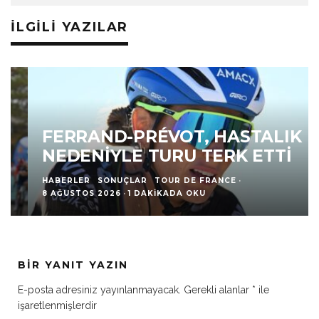
İLGILI YAZILAR
FERRAND-PRÉVOT, HASTALIK
NEDENIYLE TURU TERK ETTI
HABERLER
SONUÇLAR
TOUR DE FRANCE
·
8 AĞUSTOS 2026
·
1 DAKIKADA OKU
BIR YANIT YAZIN
E-posta adresiniz yayınlanmayacak.
Gerekli alanlar
*
ile
işaretlenmişlerdir