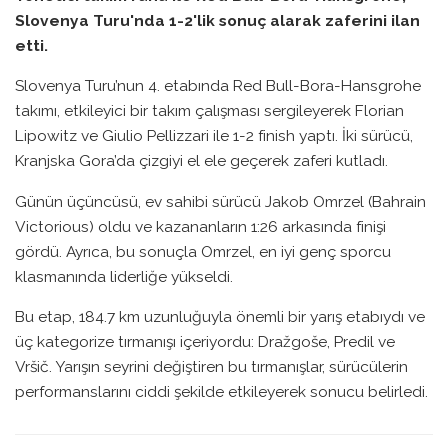
Slovenya Turu'nda 1-2'lik sonuç alarak zaferini ilan
etti.
Slovenya Turu’nun 4. etabında Red Bull-Bora-Hansgrohe
takımı, etkileyici bir takım çalışması sergileyerek Florian
Lipowitz ve Giulio Pellizzari ile 1-2 finish yaptı. İki sürücü,
Kranjska Gora’da çizgiyi el ele geçerek zaferi kutladı.
Günün üçüncüsü, ev sahibi sürücü Jakob Omrzel (Bahrain
Victorious) oldu ve kazananların 1:26 arkasında finişi
gördü. Ayrıca, bu sonuçla Omrzel, en iyi genç sporcu
klasmanında liderliğe yükseldi.
Bu etap, 184.7 km uzunluğuyla önemli bir yarış etabıydı ve
üç kategorize tırmanışı içeriyordu: Dražgoše, Predil ve
Vršič. Yarışın seyrini değiştiren bu tırmanışlar, sürücülerin
performanslarını ciddi şekilde etkileyerek sonucu belirledi.