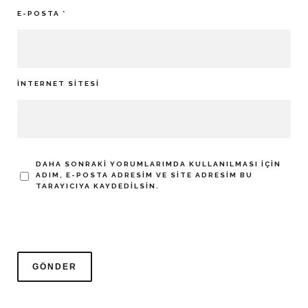
E-POSTA
*
İNTERNET SITESI
DAHA SONRAKI YORUMLARIMDA KULLANILMASI IÇIN
ADIM, E-POSTA ADRESIM VE SITE ADRESIM BU
TARAYICIYA KAYDEDILSIN.