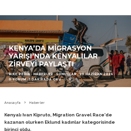
KENYA’DA MIGRASYON
YARIŞI’NDA KENYALILAR
ZIRVEYI PAYLAŞTI
BIKE PEDIA
·
HABERLER
SONUÇLAR
·
23 HAZIRAN 2026
·
0
0 YORUM
·
1 DAKIKADA OKU
·
Anasayfa
Haberler
Kenyalı Ivan Kipruto, Migration Gravel Race'de
kazanan olurken Eklund kadınlar kategorisinde
birinci oldu.