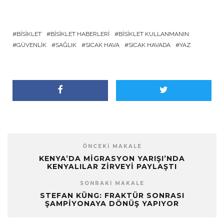
BISIKLET
BISIKLET HABERLERI
BISIKLET KULLANMANIN
GÜVENLIK
SAĞLIK
SICAK HAVA
SICAK HAVADA
YAZ
ÖNCEKI MAKALE
KENYA’DA MIGRASYON YARIŞI’NDA
KENYALILAR ZIRVEYI PAYLAŞTI
SONRAKI MAKALE
STEFAN KÜNG: FRAKTÜR SONRASI
ŞAMPIYONAYA DÖNÜŞ YAPIYOR