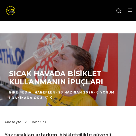
SICAK HAVADA BISIKLET
KULLANMANIN İPUÇLARI
BIKE PEDIA
·
HABERLER
·
23 HAZIRAN 2026
·
0 YORUM
·
0
1 DAKIKADA OKU
·
Anasayfa
Haberler
Yaz sıcakları artarken, bisikletçilikte güvenli