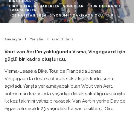
BIKE PEDIA
·
GIRO D ITALIA
HABERLER
SONUÇLAR
TOUR DE FRANCE
TRANSFERLER
0
·
23 HAZIRAN 2026
·
0 YORUM
·
1 DAKIKADA OKU
·
Anasayfa
Yarışlar
Giro d Italia
Vout van Aert'ın yokluğunda Visma, Vingegaard için
güçlü bir kadro oluşturdu.
Visma-Lease a Bike, Tour de France’da Jonas
Vingegaard’a destek olacak sekiz kişilik kadrosunu
açıkladı. Yarışta yer almayacak olan Wout van Aert,
antrenman kazasında yaşadığı dirsek sakatlığı nedeniyle
ilk kez takımını yalnız bırakacak. Van Aert’ın yerine Davide
Piganzoli seçildi. 23 yaşındaki İtalyan bisikletçi, Giro
d’Italia’da Vingegaard’a yardımcı olarak önemli bir deneyim
kazanmıştı.