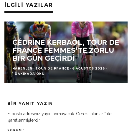
İLGILI YAZILAR
CÉDRINE KERBAOL, TOUR DE
FRANCE FEMMES’TE ZORLU
BIR GÜN GEÇIRDI
HABERLER
TOUR DE FRANCE
·
6 AĞUSTOS 2026
·
1 DAKIKADA OKU
BIR YANIT YAZIN
E-posta adresiniz yayınlanmayacak.
Gerekli alanlar
*
ile
işaretlenmişlerdir
YORUM
*