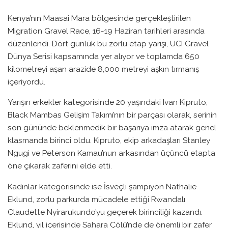
Kenya’nın Maasai Mara bölgesinde gerçekleştirilen
Migration Gravel Race, 16-19 Haziran tarihleri arasında
düzenlendi. Dört günlük bu zorlu etap yarışı, UCI Gravel
Dünya Serisi kapsamında yer alıyor ve toplamda 650
kilometreyi aşan arazide 8,000 metreyi aşkın tırmanış
içeriyordu.
Yarışın erkekler kategorisinde 20 yaşındaki Ivan Kipruto,
Black Mambas Gelişim Takımı’nın bir parçası olarak, serinin
son gününde beklenmedik bir başarıya imza atarak genel
klasmanda birinci oldu. Kipruto, ekip arkadaşları Stanley
Ngugi ve Peterson Kamau’nun arkasından üçüncü etapta
öne çıkarak zaferini elde etti.
Kadınlar kategorisinde ise İsveçli şampiyon Nathalie
Eklund, zorlu parkurda mücadele ettiği Rwandalı
Claudette Nyirarukundo’yu geçerek birinciliği kazandı.
Eklund, yıl içerisinde Sahara Çölü’nde de önemli bir zafer