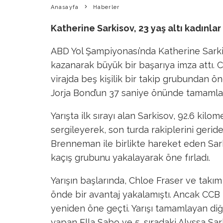
Anasayfa
Haberler
Katherine Sarkisov, 23 yaş altı kadınlar
ABD Yol Şampiyonası’nda Katherine Sarkiso
kazanarak büyük bir başarıya imza attı. 
virajda beş kişilik bir takip grubundan öne
Jorja Bond’un 37 saniye önünde tamamla
Yarışta ilk sırayı alan Sarkisov, 92.6 ki
sergileyerek, son turda rakiplerini gerid
Brenneman ile birlikte hareket eden Sark
kaçış grubunu yakalayarak öne fırladı.
Yarışın başlarında, Chloe Fraser ve takım
önde bir avantaj yakalamıştı. Ancak CCB 
yeniden öne geçti. Yarışı tamamlayan diğ
yapan Ella Sabo ve 5. sıradaki Alyssa Sark