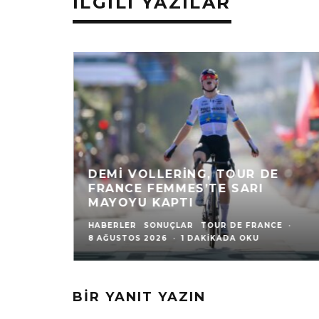
İLGILI YAZILAR
DEMI VOLLERING, TOUR DE
FRANCE FEMMES’TE SARI
MAYOYU KAPTI
HABERLER
SONUÇLAR
TOUR DE FRANCE
·
8 AĞUSTOS 2026
·
1 DAKIKADA OKU
BIR YANIT YAZIN