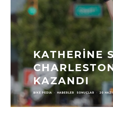
KATHERINE 
CHARLESTON
KAZANDI
BIKE PEDIA
·
HABERLER
SONUÇLAR
·
20 HAZ