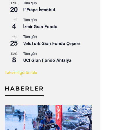
Tüm gün
EYL
20
L’Etape İstanbul
Tüm gün
EKI
4
İzmir Gran Fondo
Tüm gün
EKI
25
VeloTürk Gran Fondo Çeşme
Tüm gün
KAS
8
UCI Gran Fondo Antalya
Takvimi görüntüle
HABERLER