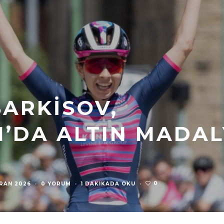
SARKISOV,
’DA ALTIN MADAL
0
IRAN 2026
·
0 YORUM
·
1 DAKIKADA OKU
·