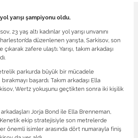
 yol yarışı şampiyonu oldu.
v, 23 yaş altı kadınlar yol yarışı unvanını
Charleston’da düzenlenen yarışta, Sarkisov, son
 çıkarak zafere ulaştı. Yarışı, takım arkadaşı
dı.
lometrelik parkurda büyük bir mücadele
e bırakmayı başardı. Takım arkadaşı Ella
isov, Wertz yokuşunu geçtikten sonra iki kişilik
 arkadaşları Jorja Bond ile Ella Brenneman,
Kenetik ekip stratejisiyle son metrelerde
er önemli isimler arasında dört numarayla finiş
isov da yer aldı.