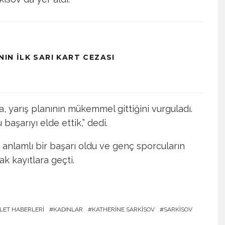
NIN İLK SARI KART CEZASI
a, yarış planının mükemmel gittiğini vurguladı.
başarıyı elde ettik,” dedi.
 anlamlı bir başarı oldu ve genç sporcuların
ak kayıtlara geçti.
KLET HABERLERI
KADINLAR
KATHERINE SARKISOV
SARKISOV