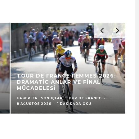
TOUR DE FRANCE FEMMES 2026:
DRAMATIC ANLAR VE FINAL
T
MÜCADELESI
B
HABERLER
SONUÇLAR
TOUR DE FRANCE
·
HA
8 AĞUSTOS 2026
·
1 DAKIKADA OKU
1 