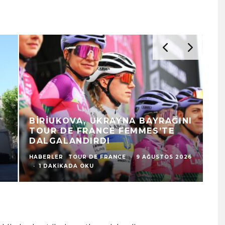
BIRIUKOVA, UKRAYNA BAYRAĞINI
V
TOUR DE FRANCE FEMMES’TE
O
DALGALANDIRDI
İK
HABERLER
TOUR DE FRANCE
·
9 AĞUSTOS 2026
HA
·
1 DAKIKADA OKU
1 