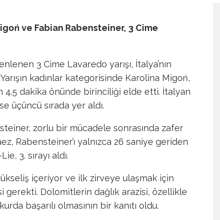
Migoń ve Fabian Rabensteiner, 3 Cime
nlenen 3 Cime Lavaredo yarışı, İtalya’nın
Yarışın kadınlar kategorisinde Karolina Migoń,
5 dakika önünde birinciliği elde etti. İtalyan
 üçüncü sırada yer aldı.
steiner, zorlu bir mücadele sonrasında zafer
aez, Rabensteiner’ı yalnızca 26 saniye geriden
e, 3. sırayı aldı.
kseliş içeriyor ve ilk zirveye ulaşmak için
gerekti. Dolomitlerin dağlık arazisi, özellikle
rda başarılı olmasının bir kanıtı oldu.