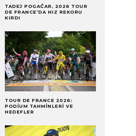
TADEJ POGAČAR, 2026 TOUR
DE FRANCE’DA HIZ REKORU
KIRDI
OLTA A PORTUGAL’DA TAVFER-
DEMI VO
VOS MATINADOS-MORTÁGUA
FRANCE 
ILISI
JERSEY’I
BERLER
SONUÇLAR
·
9 AĞUSTOS 2026
·
HABERLER
S
TOUR DE FRANCE 2026:
DAKIKADA OKU
8 AĞUSTOS 2
PODIUM TAHMINLERI VE
HEDEFLER