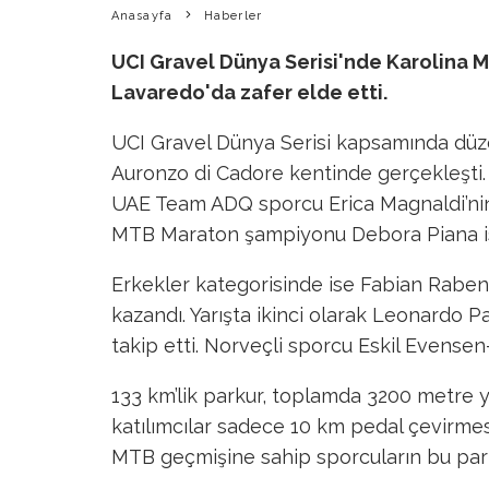
Anasayfa
Haberler
UCI Gravel Dünya Serisi'nde Karolina 
Lavaredo'da zafer elde etti.
UCI Gravel Dünya Serisi kapsamında düze
Auronzo di Cadore kentinde gerçekleşti. 
UAE Team ADQ sporcu Erica Magnaldi’nin 4.
MTB Maraton şampiyonu Debora Piana ise
Erkekler kategorisinde ise Fabian Raben
kazandı. Yarışta ikinci olarak Leonardo P
takip etti. Norveçli sporcu Eskil Evensen-Li
133 km’lik parkur, toplamda 3200 metre yü
katılımcılar sadece 10 km pedal çevirmesi 
MTB geçmişine sahip sporcuların bu parku