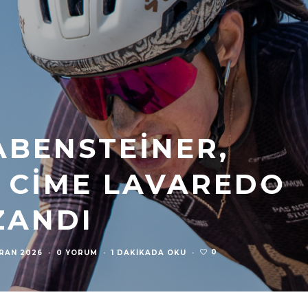
ABENSTEINER,
3 CIME LAVAREDO
ZANDI
0
IRAN 2026
·
0 YORUM
·
1 DAKIKADA OKU
·