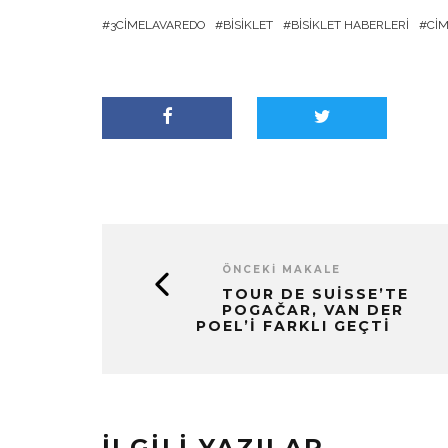
3CIMELAVAREDO
BISIKLET
BISIKLET HABERLERI
CI
ÖNCEKI MAKALE
TOUR DE SUISSE’TE
POGAČAR, VAN DER
POEL’I FARKLI GEÇTI
İLGILI YAZILAR