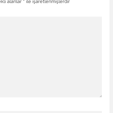
kli alanlar
*
ile işaretlenmişlerdir