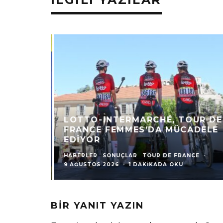
LOTTO-INTERMARCHÉ, TOUR DE
FRANCE FEMMES’DA MÜCADELE
EDIYOR
HABERLER
SONUÇLAR
TOUR DE FRANCE
·
9 AĞUSTOS 2026
·
1 DAKIKADA OKU
BIR YANIT YAZIN