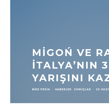
MIGOŃ VE R
İTALYA’NIN 
YARIŞINI KA
BIKE PEDIA
·
HABERLER
SONUÇLAR
·
20 HAZ