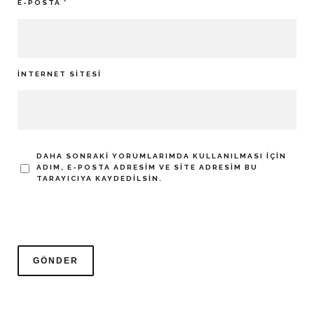
E-POSTA
*
İNTERNET SITESI
DAHA SONRAKI YORUMLARIMDA KULLANILMASI IÇIN
ADIM, E-POSTA ADRESIM VE SITE ADRESIM BU
TARAYICIYA KAYDEDILSIN.