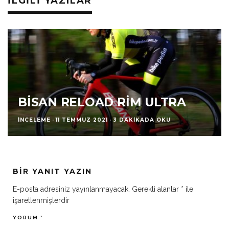
İLGILI YAZILAR
BISAN RELOAD RIM ULTRA
İNCELEME
·
11 TEMMUZ 2021
·
3 DAKIKADA OKU
BIR YANIT YAZIN
E-posta adresiniz yayınlanmayacak.
Gerekli alanlar
*
ile
işaretlenmişlerdir
YORUM
*