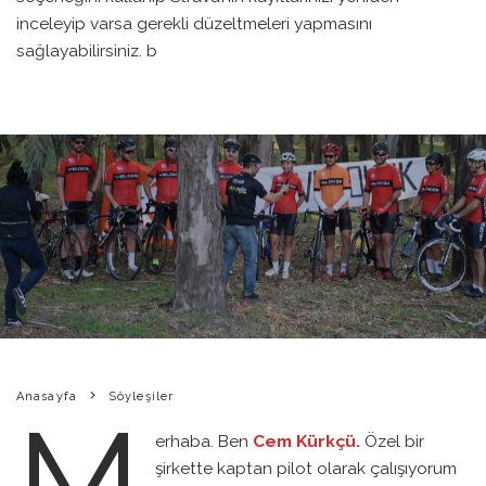
inceleyip varsa gerekli düzeltmeleri yapmasını
sağlayabilirsiniz. b
HUZURLARINIZDA VELOKSK
BIKEPEDIA
·
SÖYLEŞILER
·
5 ARALIK 2019
·
0 YORUM
·
0
15 DAKIKADA OKU
·
Anasayfa
Söyleşiler
M
erhaba. Ben
Cem Kürkçü.
Özel bir
şirkette kaptan pilot olarak çalışıyorum