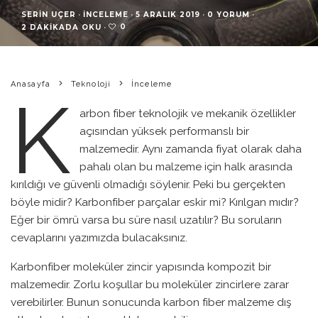
SERIN UÇER
·
İNCELEME
·
5 ARALIK 2019
·
0 YORUM
·
0
2 DAKIKADA OKU
·
Anasayfa
Teknoloji
İnceleme
K
arbon fiber teknolojik ve mekanik özellikler
açısından yüksek performanslı bir
malzemedir. Aynı zamanda fiyat olarak daha
pahalı olan bu malzeme için halk arasında
kırıldığı ve güvenli olmadığı söylenir. Peki bu gerçekten
böyle midir? Karbonfiber parçalar eskir mi? Kırılgan mıdır?
Eğer bir ömrü varsa bu süre nasıl uzatılır? Bu soruların
cevaplarını yazımızda bulacaksınız.
Karbonfiber moleküler zincir yapısında kompozit bir
malzemedir. Zorlu koşullar bu moleküler zincirlere zarar
verebilirler. Bunun sonucunda karbon fiber malzeme dış