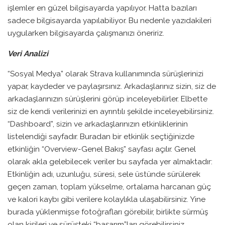
işlemler en güzel bilgisayarda yapılıyor. Hatta bazıları
sadece bilgisayarda yapılabiliyor. Bu nedenle yazıdakileri
uygularken bilgisayarda çalışmanızı öneririz.
Veri Analizi
“Sosyal Medya” olarak Strava kullanımında sürüşlerinizi
yapar, kaydeder ve paylaşırsınız. Arkadaşlarınız sizin, siz de
arkadaşlarınızın sürüşlerini görüp inceleyebilirler. Elbette
siz de kendi verilerinizi en ayrıntılı şekilde inceleyebilirsiniz.
“Dashboard”, sizin ve arkadaşlarınızın etkinliklerinin
listelendiği sayfadır. Buradan bir etkinlik seçtiğinizde
etkinliğin “Overview-Genel Bakış” sayfası açılır. Genel
olarak akla gelebilecek veriler bu sayfada yer almaktadır:
Etkinliğin adı, uzunluğu, süresi, sele üstünde sürülerek
geçen zaman, toplam yükselme, ortalama harcanan güç
ve kalori kaybı gibi verilere kolaylıkla ulaşabilirsiniz. Yine
burada yüklenmişse fotoğrafları görebilir, birlikte sürmüş
olan kişileri ve sürüşteki “başarım”ları görebilirsiniz.