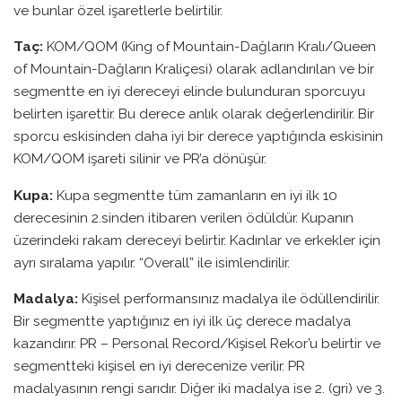
ve bunlar özel işaretlerle belirtilir.
Taç:
KOM/QOM (King of Mountain-Dağların Kralı/Queen
of Mountain-Dağların Kraliçesi) olarak adlandırılan ve bir
segmentte en iyi dereceyi elinde bulunduran sporcuyu
belirten işarettir. Bu derece anlık olarak değerlendirilir. Bir
sporcu eskisinden daha iyi bir derece yaptığında eskisinin
KOM/QOM işareti silinir ve PR’a dönüşür.
Kupa:
Kupa segmentte tüm zamanların en iyi ilk 10
derecesinin 2.sinden itibaren verilen ödüldür. Kupanın
üzerindeki rakam dereceyi belirtir. Kadınlar ve erkekler için
ayrı sıralama yapılır. “Overall” ile isimlendirilir.
Madalya:
Kişisel performansınız madalya ile ödüllendirilir.
Bir segmentte yaptığınız en iyi ilk üç derece madalya
kazandırır. PR – Personal Record/Kişisel Rekor’u belirtir ve
segmentteki kişisel en iyi derecenize verilir. PR
madalyasının rengi sarıdır. Diğer iki madalya ise 2. (gri) ve 3.