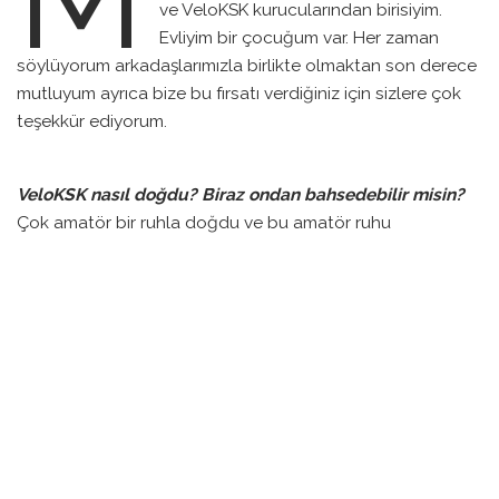
ve VeloKSK kurucularından birisiyim.
Evliyim bir çocuğum var. Her zaman
söylüyorum arkadaşlarımızla birlikte olmaktan son derece
mutluyum ayrıca bize bu fırsatı verdiğiniz için sizlere çok
teşekkür ediyorum.
VeloKSK nasıl doğdu? Biraz ondan bahsedebilir misin?
Çok amatör bir ruhla doğdu ve bu amatör ruhu
profesyonel bir şekilde yaşatmaya çalışıyoruz şu anda.
İnternette bisiklet forum var, oradan bir arkadaşımızla
tanıştık. Soner abimiz, kendisi şu an burada değil. Daha
sonra diğer kurucu arkadaşlarla tanıştık ve bizimle aynı
düşünceyi paylaşan aynı insanlara bir şekilde çekim gücü
oluştu aramızda. Onlarla birlikte bu noktaya geldik. Mayıs
2016 yılında yapılan ilk Çeşme Granfondo tanıştığımız
arkadaşlarla mayamızdı. Yani birbirimizi birleştiren ilk
mayayı oluşturdu. Mayıs 2015’de kurulduk.