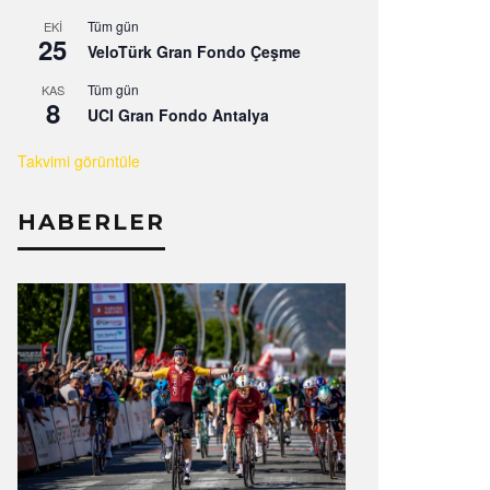
Tüm gün
EKI
25
VeloTürk Gran Fondo Çeşme
Tüm gün
KAS
8
UCI Gran Fondo Antalya
Takvimi görüntüle
HABERLER