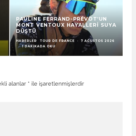
PAULINE FERRAND-PRÉVOT’UN
MONT VENTOUX HAYALLERI SUYA
V
DÜŞTÜ
K
HABERLER
TOUR DE FRANCE
·
7 AĞUSTOS 2026
HA
·
1 DAKIKADA OKU
·
kli alanlar
*
ile işaretlenmişlerdir