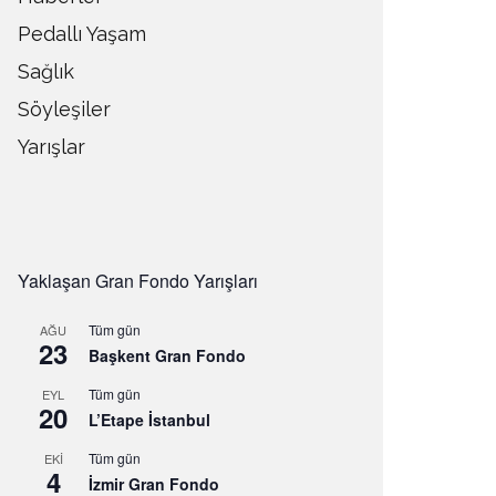
Pedallı Yaşam
Sağlık
Söyleşiler
Yarışlar
Yaklaşan Gran Fondo Yarışları
Tüm gün
AĞU
23
Başkent Gran Fondo
Tüm gün
EYL
20
L’Etape İstanbul
Tüm gün
EKI
4
İzmir Gran Fondo