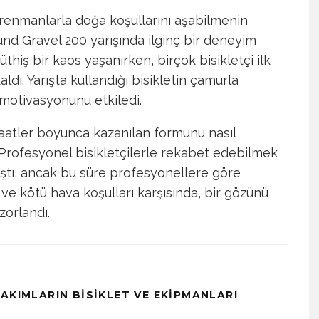
antrenmanlarla doğa koşullarını aşabilmenin
d Gravel 200 yarışında ilginç bir deneyim
thiş bir kaos yaşanırken, birçok bisikletçi ilk
ı. Yarışta kullandığı bisikletin çamurla
 motivasyonunu etkiledi.
saatler boyunca kazanılan formunu nasıl
 Profesyonel bisikletçilerle rekabet edebilmek
ştı, ancak bu süre profesyonellere göre
ı ve kötü hava koşulları karşısında, bir gözünü
orlandı.
AKIMLARIN BISIKLET VE EKIPMANLARI