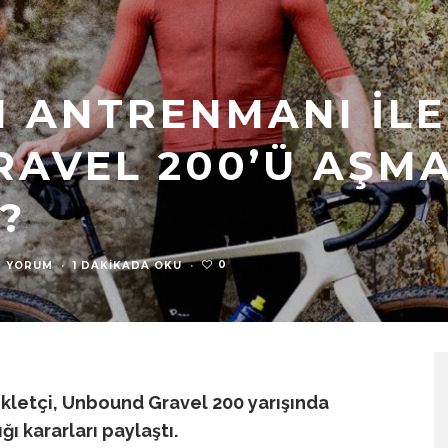
N ANTRENMANI ILE
AVEL 200’Ü AŞM
?
0
0 YORUM
·
1 DAKIKADA OKU
·
ikletçi, Unbound Gravel 200 yarışında
ğı kararları paylaştı.