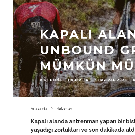
KAPALI ALA
UNBOUND GR
MÜMKÜN MÜ
BIKE PEDIA
·
HABERLER
·
3 HAZIRAN 2026
·
Anasayfa
Haberler
Kapalı alanda antrenman yapan bir bis
yaşadığı zorlukları ve son dakikada aldı