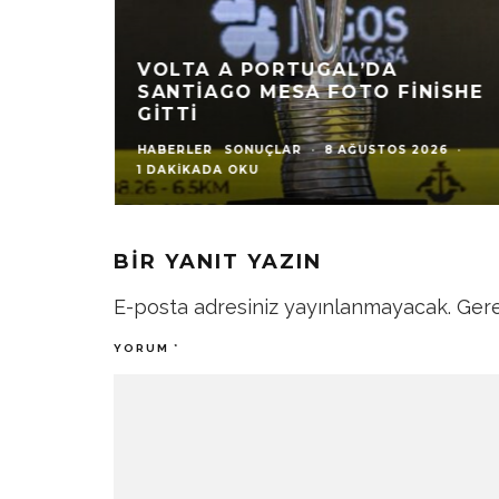
VOLTA A PORTUGAL’DA
SANTIAGO MESA FOTO FINISHE
GITTI
HABERLER
SONUÇLAR
·
8 AĞUSTOS 2026
·
1 DAKIKADA OKU
BIR YANIT YAZIN
E-posta adresiniz yayınlanmayacak.
Gere
YORUM
*