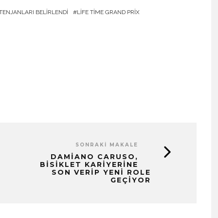
TENJANLARI BELIRLENDI
LIFE TIME GRAND PRIX
SONRAKI MAKALE
DAMIANO CARUSO,
BISIKLET KARIYERINE
SON VERIP YENI ROLE
GEÇIYOR