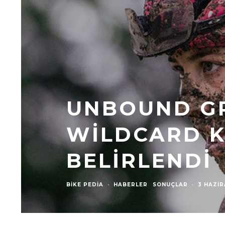
UNBOUND GR
WILDCARD K
BELIRLENDI
BIKE PEDIA
·
HABERLER
SONUÇLAR
·
3 HAZIR