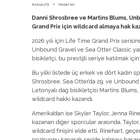
Anasayfa
Haberler
Danni Shrosbree ve Martins Blums, Unb
Grand Prix için wildcard almaya hak ka
2026 yılı için Life Time Grand Prix serisi
Unbound Gravel ve Sea Otter Classic yar
bisikletçi, bu prestijli seriye katılmak iç
Bu yılki listede üç erkek ve dört kadın 
Shrosbree, Sea Otter’da 29. ve Unbound Gr
Letonyalı dağ bisikletçisi Martins Blums,
wildcard hakkı kazandı.
Amerika’dan ise Skyler Taylor, Jenna Ri
kazanan diğer sporcular arasında. Taylor
wildcard finişini elde etti. Rinehart, geçen
pozisyonu kaparak seride kalmayı başard