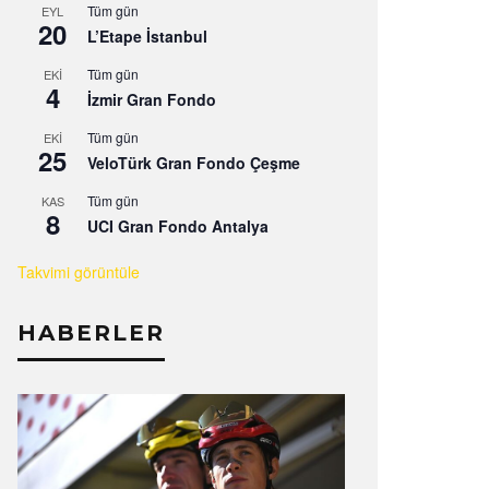
Tüm gün
EYL
20
L’Etape İstanbul
Tüm gün
EKI
4
İzmir Gran Fondo
Tüm gün
EKI
25
VeloTürk Gran Fondo Çeşme
Tüm gün
KAS
8
UCI Gran Fondo Antalya
Takvimi görüntüle
HABERLER