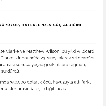
ÜRÜYOR, HATERLERDEN GÜÇ ALDIĞINI
tte Clarke ve Matthew Wilson, bu yılki wildcard
 Clarke, Unbound’da 23. sırayı alarak wildcard’ını
n çarpması sonucu yaşadığı sıkıntılara rağmen,
sürdürdü.
lamda 350.000 dolarlık ödül havuzuyla altı farklı
rkekler arasında eşit dağıtılacak.