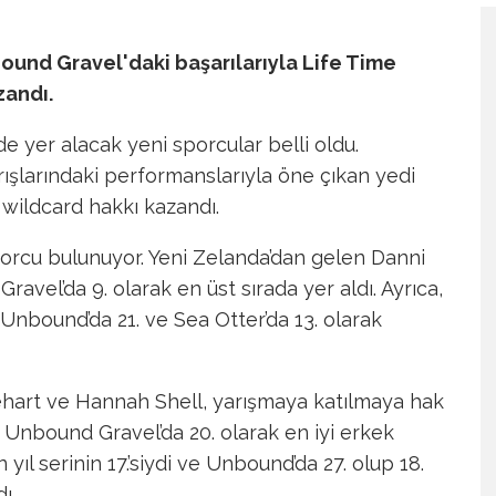
ound Gravel'daki başarılarıyla Life Time
zandı.
nde yer alacak yeni sporcular belli oldu.
ışlarındaki performanslarıyla öne çıkan yedi
in wildcard hakkı kazandı.
sporcu bulunuyor. Yeni Zelanda’dan gelen Danni
avel’da 9. olarak en üst sırada yer aldı. Ayrıca,
 Unbound’da 21. ve Sea Otter’da 13. olarak
nehart ve Hannah Shell, yarışmaya katılmaya hak
, Unbound Gravel’da 20. olarak en iyi erkek
 yıl serinin 17.’siydi ve Unbound’da 27. olup 18.
ı.