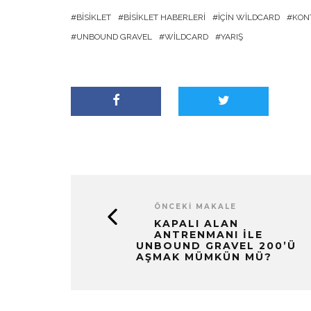
BISIKLET
BISIKLET HABERLERI
İÇIN WILDCARD
KON
UNBOUND GRAVEL
WILDCARD
YARIŞ
ÖNCEKI MAKALE
KAPALI ALAN
ANTRENMANI ILE
UNBOUND GRAVEL 200’Ü
AŞMAK MÜMKÜN MÜ?