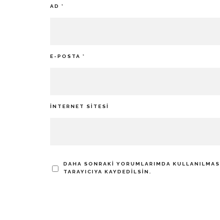
AD
*
E-POSTA
*
İNTERNET SITESI
DAHA SONRAKI YORUMLARIMDA KULLANILMASI 
TARAYICIYA KAYDEDILSIN.