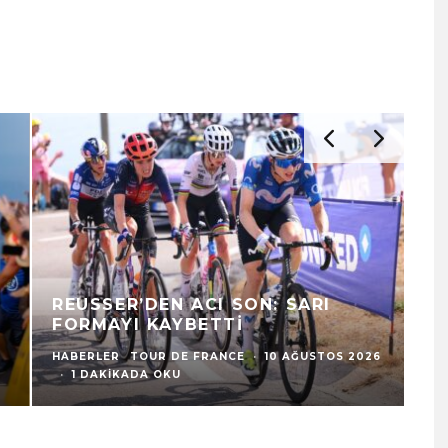
N
REUSSER’DEN ACI SON: SARI
F
FORMAYI KAYBETTI
K
HABERLER
TOUR DE FRANCE
·
10 AĞUSTOS 2026
HA
·
1 DAKIKADA OKU
9 