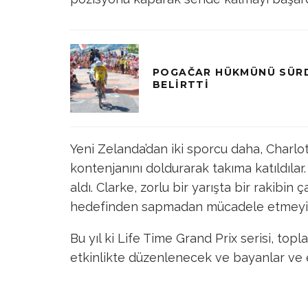
POGAČAR HÜKMÜNÜ SÜRD
BELIRTTI
Yeni Zelanda’dan iki sporcu daha, Charlo
kontenjanını doldurarak takıma katıldılar.
aldı. Clarke, zorlu bir yarışta bir rakibi
hedefinden sapmadan mücadele etmeyi 
Bu yıl ki Life Time Grand Prix serisi, top
etkinlikte düzenlenecek ve bayanlar ve e