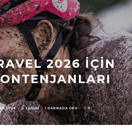
AVEL 2026 İÇIN
ONTENJANLARI
0
AN 2026
·
0 YORUM
·
1 DAKIKADA OKU
·