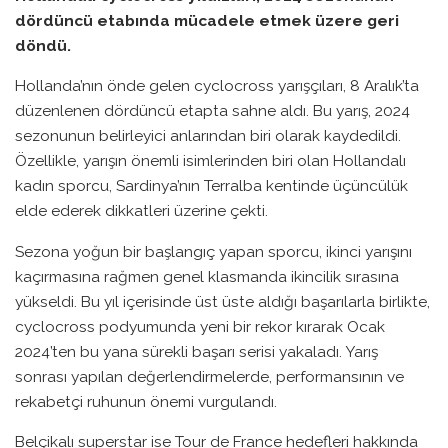
dördüncü etabında mücadele etmek üzere geri
döndü.
Hollanda’nın önde gelen cyclocross yarışçıları, 8 Aralık’ta
düzenlenen dördüncü etapta sahne aldı. Bu yarış, 2024
sezonunun belirleyici anlarından biri olarak kaydedildi.
Özellikle, yarışın önemli isimlerinden biri olan Hollandalı
kadın sporcu, Sardinya’nın Terralba kentinde üçüncülük
elde ederek dikkatleri üzerine çekti.
Sezona yoğun bir başlangıç yapan sporcu, ikinci yarışını
kaçırmasına rağmen genel klasmanda ikincilik sırasına
yükseldi. Bu yıl içerisinde üst üste aldığı başarılarla birlikte,
cyclocross podyumunda yeni bir rekor kırarak Ocak
2024’ten bu yana sürekli başarı serisi yakaladı. Yarış
sonrası yapılan değerlendirmelerde, performansının ve
rekabetçi ruhunun önemi vurgulandı.
Belçikalı superstar ise Tour de France hedefleri hakkında