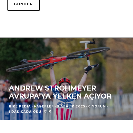
ANDREW STROHMEYER
AVRUPA’YA YELKEN AÇIYOR
BIKE PEDIA
·
HABERLER
·
9 ARALIK 2025
·
0 YORUM
·
0
1 DAKIKADA OKU
·