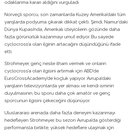
odaklanma kararı aldığını vurguladı.
Norveçli sporcu, son zamanlarda Kuzey Amerika’daki tüm
yarışlarda podyuma çıkarak dikkat çekti. Şimdi, Namur’daki
Dünya Kupası’nda, Amerikalı izleyicilerin gözünde daha
fazla görünürlük kazanmayı umut ediyor. Bu sayede
cyclocross’a olan ilginin artacağını düşündüğünü ifade
etti.
Strohmeyer, genç nesile ilham vermek ve onların
cyclocross’a olan ilgisini artırmak için ABD’de
EuroCrossAcademy’de koçluk yapıyor. Avrupa’daki
yarışların televizyonlarda yer alması ve kendi isminin
duyulmasının, bu sporu daha çok amatör ve genç
sporcunun ilgisini çekeceğini düşünüyor.
Uluslararası arenada daha fazla deneyim kazanmayı
hedefleyen Strohmeyer, bu sezon Avrupa’da gösterdiği
performansla birlikte, yüksek hedeflere ulaşmak için