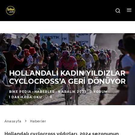
HOLLANDALI KADIN YILDIZLAR
CYCLOCROSS’A GERI DÖNÜYOR
BIKE PEDIA
·
HABERLER
·
9 ARALIK 2025
·
0 YORUM
·
0
1 DAKIKADA OKU
·
Anasayfa
Haberler
Hollandalı cyclocross yıldızları, 2024 sezonunun