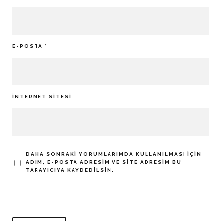
E-POSTA
*
İNTERNET SITESI
DAHA SONRAKI YORUMLARIMDA KULLANILMASI IÇIN
ADIM, E-POSTA ADRESIM VE SITE ADRESIM BU
TARAYICIYA KAYDEDILSIN.