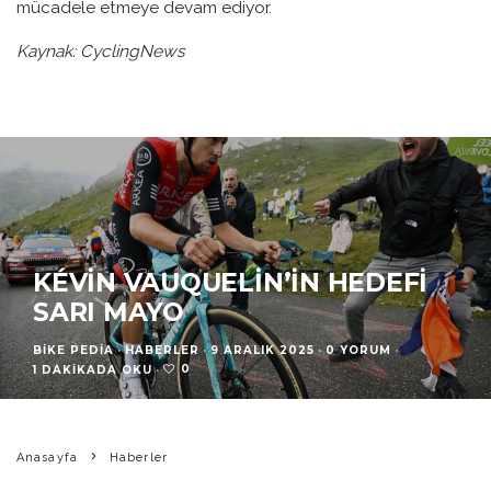
mücadele etmeye devam ediyor.
Kaynak: CyclingNews
KÉVIN VAUQUELIN’IN HEDEFI
SARI MAYO
BIKE PEDIA
·
HABERLER
·
9 ARALIK 2025
·
0 YORUM
·
0
1 DAKIKADA OKU
·
Anasayfa
Haberler