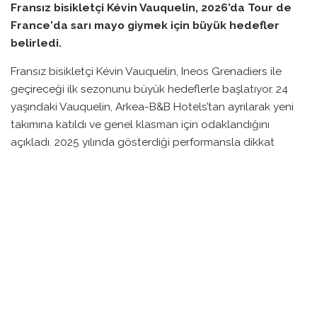
Fransız bisikletçi Kévin Vauquelin, 2026’da Tour de
France'da sarı mayo giymek için büyük hedefler
belirledi.
Fransız bisikletçi Kévin Vauquelin, Ineos Grenadiers ile
geçireceği ilk sezonunu büyük hedeflerle başlatıyor. 24
yaşındaki Vauquelin, Arkea-B&B Hotels’tan ayrılarak yeni
takımına katıldı ve genel klasman için odaklandığını
açıkladı. 2025 yılında gösterdiği performansla dikkat
çeken Vauquelin, Tour de France’da genel klasmanda
yedinci olmanın yanı sıra beyaz mayo da kazanmıştı.
Ineos’un İspanya’daki antrenman kampında açıklamalarda
bulunan Vauquelin, ‘Her bisikletçi Tour de France’ı
kazanmayı hayal eder, bu yüzden mücadelemi
sürdürmeliyim’ dedi. Bu yıl üzerinde 3. sıraya kadar
yükseldiği genel klasman, ona sarı mayoya daha yakın
olma hissi vermiş. 2025’teki başarılarının ardından yaşadığı
sakatlık nedeniyle yine podyumda yer almak istiyor.