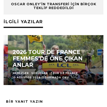
OSCAR ONLEY’IN TRANSFERI İÇIN BIRÇOK
TEKLIF REDDEDILDI
İLGILI YAZILAR
2026 TOUR DE FRANCE
FEMMES’DE ÖNE ÇIKAN
ANLAR
HABERLER
SONUÇLAR
TOUR DE FRANCE
·
10 AĞUSTOS 2026
·
1 DAKIKADA OKU
BIR YANIT YAZIN