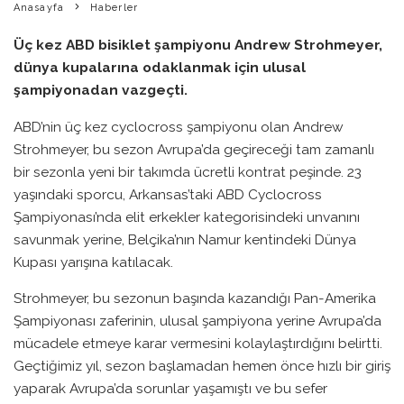
Anasayfa
Haberler
Üç kez ABD bisiklet şampiyonu Andrew Strohmeyer,
dünya kupalarına odaklanmak için ulusal
şampiyonadan vazgeçti.
ABD’nin üç kez cyclocross şampiyonu olan Andrew
Strohmeyer, bu sezon Avrupa’da geçireceği tam zamanlı
bir sezonla yeni bir takımda ücretli kontrat peşinde. 23
yaşındaki sporcu, Arkansas’taki ABD Cyclocross
Şampiyonası’nda elit erkekler kategorisindeki unvanını
savunmak yerine, Belçika’nın Namur kentindeki Dünya
Kupası yarışına katılacak.
Strohmeyer, bu sezonun başında kazandığı Pan-Amerika
Şampiyonası zaferinin, ulusal şampiyona yerine Avrupa’da
mücadele etmeye karar vermesini kolaylaştırdığını belirtti.
Geçtiğimiz yıl, sezon başlamadan hemen önce hızlı bir giriş
yaparak Avrupa’da sorunlar yaşamıştı ve bu sefer