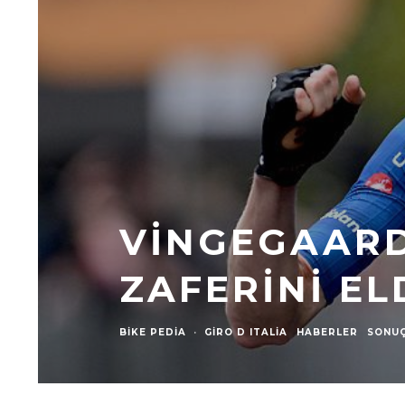
VINGEGAARD,
ZAFERINI EL
BIKE PEDIA
·
GIRO D ITALIA
HABERLER
SONU