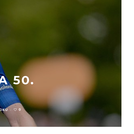
A 50.
0
 OKU
·