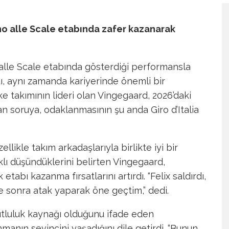
no alle Scale etabında zafer kazanarak
o alle Scale etabında gösterdiği performansla
ı, aynı zamanda kariyerinde önemli bir
ke takımının lideri olan Vingegaard, 2026’daki
n soruya, odaklanmasının şu anda Giro d’Italia
likle takım arkadaşlarıyla birlikte iyi bir
ıklı düşündüklerini belirten Vingegaard,
etabı kazanma fırsatlarını artırdı. “Felix saldırdı,
e sonra atak yaparak öne geçtim,” dedi.
mutluluk kaynağı olduğunu ifade eden
manın sevincini yaşadığını dile getirdi. “Bunun