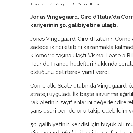
Anasayfa
Yarışlar
Giro d Italia
Jonas Vingegaard, Giro d'Italia'da Cor
kariyerinin 50. galibiyetine ulaştı.
Jonas Vingegaard, Giro d’Italia’nın Corn
sadece ikinci etabını kazanmakla kalmad
kilometre taşına ulaştı. Visma-Lease a Bi
Tour de France hedefleri hakkında sorula
olduğunu belirterek yanıt verdi.
Corno alle Scale etabında Vingegaard, özel
strateji uyguladı. İlk başta savunma ağırl
rakiplerinin zayıf anlarını değerlendirerek 
şans eseri ben de onu takip edebildim v
50. galibiyetinin kendisi için büyük bir 
Vingegaard, Giro’da ikinci kez zafer kazan