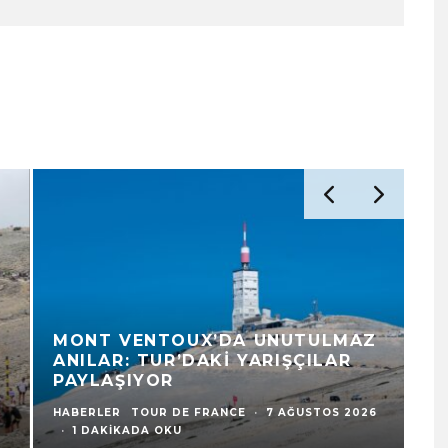
MONT VENTOUX’DA UNUTULMAZ
V
ANILAR: TUR’DAKI YARIŞÇILAR
F
PAYLAŞIYOR
K
HABERLER
TOUR DE FRANCE
·
7 AĞUSTOS 2026
HA
·
1 DAKIKADA OKU
1 