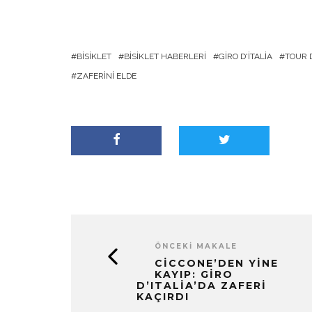
BISIKLET
BISIKLET HABERLERI
GIRO D'ITALIA
TOUR 
ZAFERINI ELDE
ÖNCEKI MAKALE
CICCONE’DEN YINE
KAYIP: GIRO
D’ITALIA’DA ZAFERI
KAÇIRDI