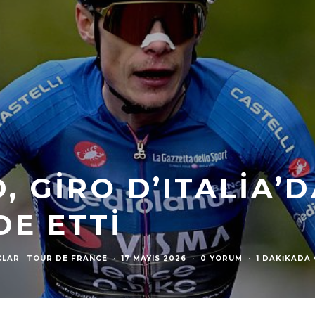
 GIRO D’ITALIA’D
DE ETTI
ÇLAR
TOUR DE FRANCE
·
17 MAYIS 2026
·
0 YORUM
·
1 DAKIKADA