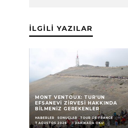
İLGILI YAZILAR
MONT VENTOUX: TUR’UN
EFSANEVI ZIRVESI HAKKINDA
BILMENIZ GEREKENLER
HABERLER
SONUÇLAR
TOUR DE FRANCE
·
7 AĞUSTOS 2026
·
1 DAKIKADA OKU