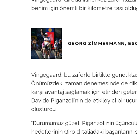
benim için önemli bir kilometre taşı old
GEORG ZIMMERMANN, ES
Vingegaard, bu zaferle birlikte genel kl
Önümüzdeki zaman denemesinde de dikkat
karşı avantaj sağlamak için elinden gele
Davide Piganzoli’nin de etkileyici bir üç
oluşturdu.
“Durumumuz güzel, Piganzoli’nin üçüncülü
hedeflerinin Giro d’Italia’daki başarıların