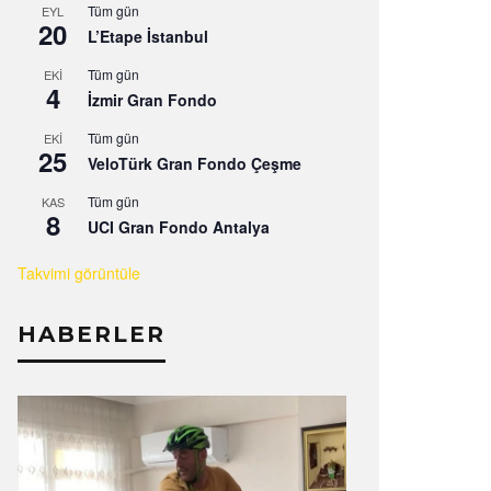
Tüm gün
EYL
20
L’Etape İstanbul
Tüm gün
EKI
4
İzmir Gran Fondo
Tüm gün
EKI
25
VeloTürk Gran Fondo Çeşme
Tüm gün
KAS
8
UCI Gran Fondo Antalya
Takvimi görüntüle
HABERLER