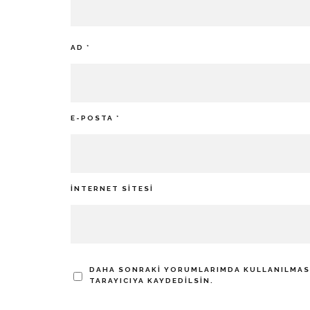
AD
*
E-POSTA
*
İNTERNET SITESI
DAHA SONRAKI YORUMLARIMDA KULLANILMASI 
TARAYICIYA KAYDEDILSIN.