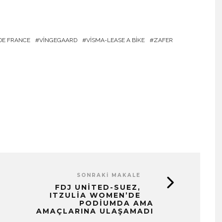
DE FRANCE
VINGEGAARD
VISMA-LEASE A BIKE
ZAFER
SONRAKI MAKALE
FDJ UNITED-SUEZ,
ITZULIA WOMEN’DE
PODIUMDA AMA
AMAÇLARINA ULAŞAMADI