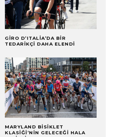
GIRO D’ITALIA’DA BIR
TEDARIKÇI DAHA ELENDI
MARYLAND BISIKLET
KLASIĞI’NIN GELECEĞI HALA