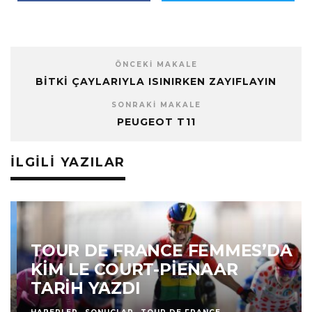
ÖNCEKI MAKALE
BITKI ÇAYLARIYLA ISINIRKEN ZAYIFLAYIN
SONRAKI MAKALE
PEUGEOT T11
İLGILI YAZILAR
TOUR DE FRANCE FEMMES’DA
KIM LE COURT-PIENAAR
TARIH YAZDI