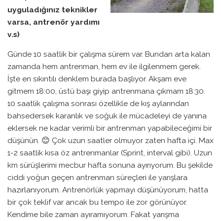
uyguladığınız teknikler
varsa, antrenör yardımı
v.s)
Günde 10 saatlik bir çalışma sürem var. Bundan arta kalan
zamanda hem antrenman, hem ev ile ilgilenmem gerek.
İşte en sıkıntılı denklem burada başlıyor. Akşam eve
gitmem 18:00, üstü başı giyip antrenmana çıkmam 18:30.
10 saatlik çalışma sonrası özellikle de kış aylarından
bahsedersek karanlık ve soğuk ile mücadeleyi de yanına
eklersek ne kadar verimli bir antrenman yapabileceğimi bir
düşünün. 😊 Çok uzun saatler olmuyor zaten hafta içi. Max
1-2 saatlik kısa öz antrenmanlar (Sprint, interval gibi). Uzun
km sürüşlerimi mecbur hafta sonuna ayırıyorum. Bu şekilde
ciddi yoğun geçen antrenman süreçleri ile yarışlara
hazırlanıyorum. Antrenörlük yapmayı düşünüyorum, hatta
bir çok teklif var ancak bu tempo ile zor görünüyor.
Kendime bile zaman ayıramıyorum. Fakat yarışma