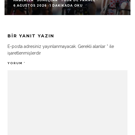
HABERLER
SONUÇLAR
TOUR DE FRANCE
·
6 AĞUSTOS 2026
·
1 DAKIKADA OKU
BIR YANIT YAZIN
E-posta adresiniz yayınlanmayacak.
Gerekli alanlar
*
ile
işaretlenmişlerdir
YORUM
*