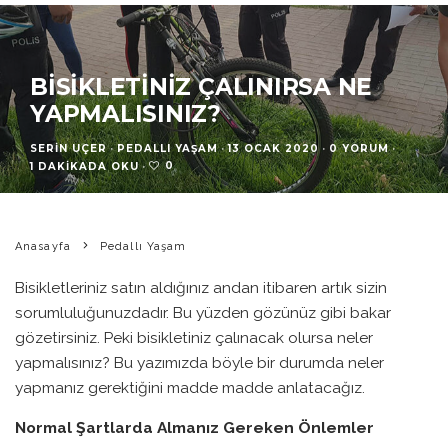
BISIKLETINIZ ÇALINIRSA NE
YAPMALISINIZ?
SERIN UÇER
·
PEDALLI YAŞAM
·
13 OCAK 2020
·
0 YORUM
·
0
1 DAKIKADA OKU
·
Anasayfa
Pedallı Yaşam
Bisikletleriniz satın aldığınız andan itibaren artık sizin
sorumluluğunuzdadır. Bu yüzden gözünüz gibi bakar
gözetirsiniz. Peki bisikletiniz çalınacak olursa neler
yapmalısınız? Bu yazımızda böyle bir durumda neler
yapmanız gerektiğini madde madde anlatacağız.
Normal Şartlarda Almanız Gereken Önlemler