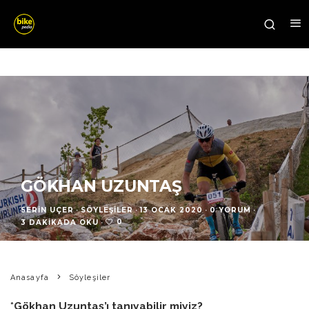
GÖKHAN UZUNTAŞ
SERIN UÇER
·
SÖYLEŞILER
·
13 OCAK 2020
·
0 YORUM
·
0
3 DAKIKADA OKU
·
Anasayfa
Söyleşiler
*Gökhan Uzuntaş’ı tanıyabilir miyiz?