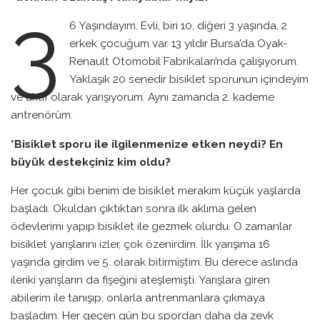
3
6 Yaşındayım. Evli, biri 10, diğeri 3 yaşında, 2
erkek çocuğum var. 13 yıldır Bursa’da Oyak-
Renault Otomobil Fabrikaları’nda çalışıyorum.
Yaklaşık 20 senedir bisiklet sporunun içindeyim
ve aktif olarak yarışıyorum. Aynı zamanda 2. kademe
antrenörüm.
*Bisiklet sporu ile ilgilenmenize etken neydi? En
büyük destekçiniz kim oldu?
Her çocuk gibi benim de bisiklet merakım küçük yaşlarda
başladı. Okuldan çıktıktan sonra ilk aklıma gelen
ödevlerimi yapıp bisiklet ile gezmek olurdu. O zamanlar
bisiklet yarışlarını izler, çok özenirdim. İlk yarışıma 16
yaşında girdim ve 5. olarak bitirmiştim. Bu derece aslında
ileriki yarışların da fişeğini ateşlemişti. Yarışlara giren
abilerim ile tanışıp, onlarla antrenmanlara çıkmaya
başladım. Her geçen gün bu spordan daha da zevk