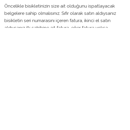
Öncelikle bisikletinizin size ait olduğunu ispatlayacak
belgelere sahip olmalısınız. Sıfır olarak satın aldıysanız
bisikletin seri numarasını içeren fatura, ikinci el satın
aldıysanız ilk sahibine ait fatura, eğer fatura yoksa
bisikletin seri numarasını ve satış işlemini gerçekleştiren
tarafların kimlik bilgilerini içeren satış sözleşmesi işinizi
görecektir.
Bisikletinizin güncel görüntüsünü belli aralıklarla
fotoğraflayın. Eğer bisikletinizi tehlikeli bir yere
bağlıyorsanız nerede olduğu belli olacak şekilde
fotoğraflamanız karakol işlemleri için faydalı olacaktır.
Bisikletinizin görünmeyen bir noktasına size ait bir işaret
bırakmak da ilerisi için faydalı olur.
Bisikletinizi bağladığınız yerde bulamadınız, yani
çalındı…
İlk başta bu duruma