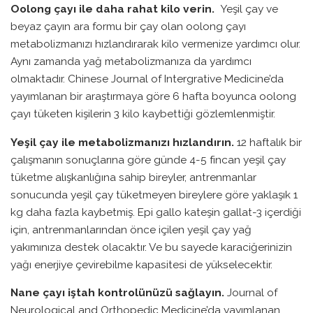
Oolong çayı ile daha rahat kilo verin.
Yeşil çay ve
beyaz çayın ara formu bir çay olan oolong çayı
metabolizmanızı hızlandırarak kilo vermenize yardımcı olur.
Aynı zamanda yağ metabolizmanıza da yardımcı
olmaktadır. Chinese Journal of Intergrative Medicine’da
yayımlanan bir araştırmaya göre 6 hafta boyunca oolong
çayı tüketen kişilerin 3 kilo kaybettiği gözlemlenmiştir.
Yeşil çay ile metabolizmanızı hızlandırın.
12 haftalık bir
çalışmanın sonuçlarına göre günde 4-5 fincan yeşil çay
tüketme alışkanlığına sahip bireyler, antrenmanlar
sonucunda yeşil çay tüketmeyen bireylere göre yaklaşık 1
kg daha fazla kaybetmiş. Epi gallo kateşin gallat-3 içerdiği
için, antrenmanlarından önce içilen yeşil çay yağ
yakımınıza destek olacaktır. Ve bu sayede karaciğerinizin
yağı enerjiye çevirebilme kapasitesi de yükselecektir.
Nane çayı iştah kontrolünüzü sağlayın.
Journal of
Neurological and Orthopedic Medicine’da yayımlanan