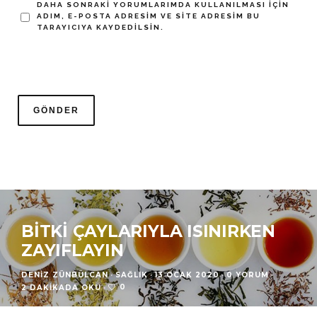
DAHA SONRAKI YORUMLARIMDA KULLANILMASI IÇIN
ADIM, E-POSTA ADRESIM VE SITE ADRESIM BU
TARAYICIYA KAYDEDILSIN.
BITKI ÇAYLARIYLA ISINIRKEN
ZAYIFLAYIN
DENIZ ZÜNBÜLCAN
·
SAĞLIK
·
13 OCAK 2020
·
0 YORUM
·
0
2 DAKIKADA OKU
·