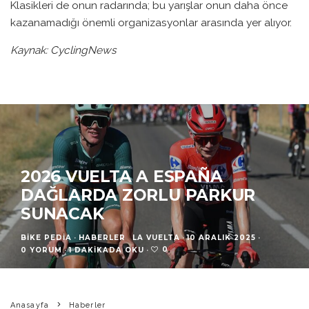
Klasikleri de onun radarında; bu yarışlar onun daha önce
kazanamadığı önemli organizasyonlar arasında yer alıyor.
Kaynak: CyclingNews
2026 VUELTA A ESPAÑA
DAĞLARDA ZORLU PARKUR
SUNACAK
BIKE PEDIA
·
HABERLER
LA VUELTA
·
10 ARALIK 2025
·
0
0 YORUM
·
1 DAKIKADA OKU
·
Anasayfa
Haberler