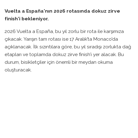
Vuelta a España'nın 2026 rotasında dokuz zirve
finish'i bekleniyor.
2026 Vuelta a España, bu yıl zorlu bir rota ile karşımıza
çıkacak. Yarışın tam rotası ise 17 Aralık’ta Monaco’da
açıklanacak. İlk sızıntılara göre, bu yıl sıradışı zorlukta dağ
etapları ve toplamda dokuz zirve finish’i yer alacak. Bu
durum, bisikletçiler için önemli bir meydan okuma
oluşturacak.
Yarış, 22 Ağustos 2026’da Monaco’da 9.6 kilometrelik
bireysel zaman denemesi ile başlayacak. Bu, 2021’deki
Vuelta’da Primož Roglič’in kazandığı ilk açılış etabından bu
yana bireysel zaman denemeleri açısından önemli bir
yenilik. Finale gelindiğinde ise, Granada’nın eteklerinde
gerçekleştirilmesi planlanan zorlu bir dağ etabı yarışın en
kritik anlarını oluşturacak.