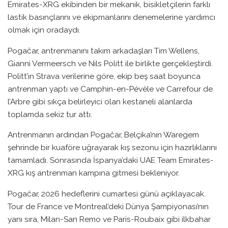
Emirates-XRG ekibinden bir mekanik, bisikletçilerin farklı
lastik basınçlarını ve ekipmanlarını denemelerine yardımcı
olmak için oradaydı.
Pogačar, antrenmanını takım arkadaşları Tim Wellens,
Gianni Vermeersch ve Nils Politt ile birlikte gerçekleştirdi.
Politt’in Strava verilerine göre, ekip beş saat boyunca
antrenman yaptı ve Camphin-en-Pévèle ve Carrefour de
l’Arbre gibi sıkça belirleyici olan kestaneli alanlarda
toplamda sekiz tur attı.
Antrenmanın ardından Pogačar, Belçika’nın Waregem
şehrinde bir kuaföre uğrayarak kış sezonu için hazırlıklarını
tamamladı. Sonrasında İspanya’daki UAE Team Emirates-
XRG kış antrenman kampına gitmesi bekleniyor.
Pogačar, 2026 hedeflerini cumartesi günü açıklayacak.
Tour de France ve Montreal’deki Dünya Şampiyonası’nın
yanı sıra, Milan-San Remo ve Paris-Roubaix gibi ilkbahar