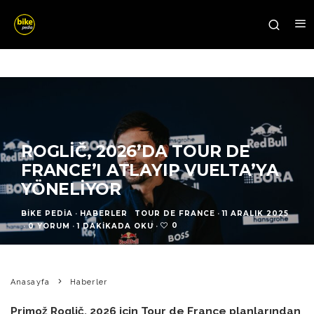
ROGLIČ, 2026’DA TOUR DE
FRANCE’I ATLAYIP VUELTA’YA
YÖNELIYOR
BIKE PEDIA
·
HABERLER
TOUR DE FRANCE
·
11 ARALIK 2025
0
·
0 YORUM
·
1 DAKIKADA OKU
·
Anasayfa
Haberler
Primož Roglič, 2026 için Tour de France planlarından