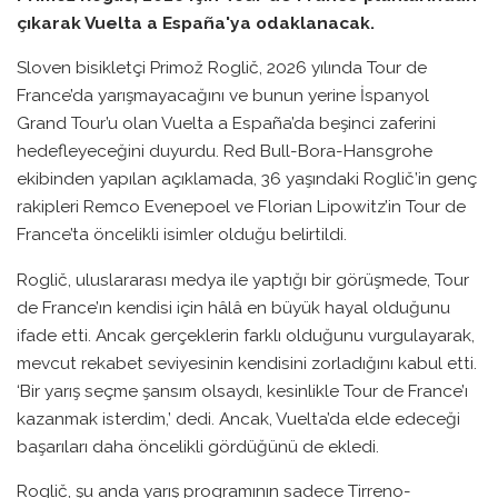
çıkarak Vuelta a España'ya odaklanacak.
Sloven bisikletçi Primož Roglič, 2026 yılında Tour de
France’da yarışmayacağını ve bunun yerine İspanyol
Grand Tour’u olan Vuelta a España’da beşinci zaferini
hedefleyeceğini duyurdu. Red Bull-Bora-Hansgrohe
ekibinden yapılan açıklamada, 36 yaşındaki Roglič’in genç
rakipleri Remco Evenepoel ve Florian Lipowitz’in Tour de
France’ta öncelikli isimler olduğu belirtildi.
Roglič, uluslararası medya ile yaptığı bir görüşmede, Tour
de France’ın kendisi için hâlâ en büyük hayal olduğunu
ifade etti. Ancak gerçeklerin farklı olduğunu vurgulayarak,
mevcut rekabet seviyesinin kendisini zorladığını kabul etti.
‘Bir yarış seçme şansım olsaydı, kesinlikle Tour de France’ı
kazanmak isterdim,’ dedi. Ancak, Vuelta’da elde edeceği
başarıları daha öncelikli gördüğünü de ekledi.
Roglič, şu anda yarış programının sadece Tirreno-