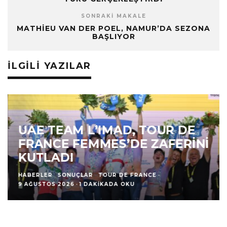
SONRAKI MAKALE
MATHIEU VAN DER POEL, NAMUR’DA SEZONA
BAŞLIYOR
İLGILI YAZILAR
UAE TEAM L’IMAD, TOUR DE
FRANCE FEMMES’DE ZAFERINI
KUTLADI
HABERLER
SONUÇLAR
TOUR DE FRANCE
·
9 AĞUSTOS 2026
·
1 DAKIKADA OKU