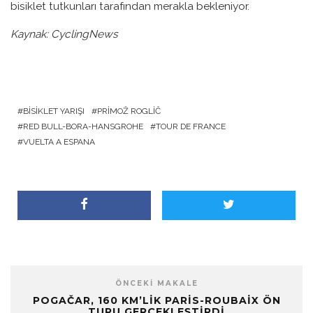
bisiklet tutkunları tarafından merakla bekleniyor.
Kaynak: CyclingNews
BISIKLET YARIŞI
PRIMOŽ ROGLIČ
RED BULL-BORA-HANSGROHE
TOUR DE FRANCE
VUELTA A ESPANA
ÖNCEKI MAKALE
POGAČAR, 160 KM’LIK PARIS-ROUBAIX ÖN
TURU GERÇEKLEŞTIRDI