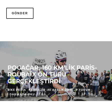
POGAČAR, 160 KM’LIK PARIS-
ROUBAIX ÖN TURU
GERÇEKLEŞTIRDI
BIKE PEDIA
·
HABERLER
·
10 ARALIK 2025
·
0 YORUM
·
0
1 DAKIKADA OKU
·