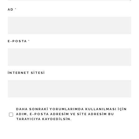
AD
*
E-POSTA
*
İNTERNET SITESI
DAHA SONRAKI YORUMLARIMDA KULLANILMASI IÇIN
ADIM, E-POSTA ADRESIM VE SITE ADRESIM BU
TARAYICIYA KAYDEDILSIN.