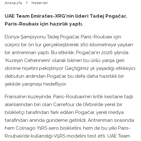
Anasayfa
Haberler
UAE Team Emirates-XRG'nin lideri Tadej Pogačar,
Paris-Roubaix için hazırlık yaptı.
Dünya Şampiyonu Tadej Pogačar, Paris-Roubaix için
sürpriz bir ön tur gerçekleştirerek 160 kilometreye yayılan
bir antrenman yaptı. Bu etkinlik, Pogačar’ın 2026 yılında
‘Kuzeyin Cehennemi’ olarak bilinen bu ünlü yarışa geri
dönme niyetini pekiştiriyor. Geçtiğimiz yıl yaşadığı etkileyici
debutun ardından Pogačar, bu defa daha hazırlıklı bir
şekilde yarışmayı hedefliyor.
Fransa’nın kuzeyinde, Paris-Roubaix’nın kritik kestane taşlı
alanlarından biri olan Carrefour de l’Arbre’de yerel bir
bisikletçi tarafından fark edilen Pogačar, yerel medya
tarafından anında gündeme getirildi. Antrenman sırasında
hem Colnago Y1RS aero bisikletini, hem de bu yılki Paris-
Roubaix’de kullandığı V5RS modelini test etti. UAE Team