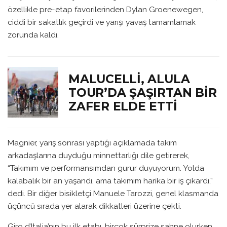
özellikle pre-etap favorilerinden Dylan Groenewegen,
ciddi bir sakatlık geçirdi ve yarışı yavaş tamamlamak
zorunda kaldı.
MALUCELLI, ALULA
TOUR’DA ŞAŞIRTAN BIR
ZAFER ELDE ETTI
Magnier, yarış sonrası yaptığı açıklamada takım
arkadaşlarına duyduğu minnettarlığı dile getirerek,
“Takımım ve performansımdan gurur duyuyorum. Yolda
kalabalık bir an yaşandı, ama takımım harika bir iş çıkardı,”
dedi. Bir diğer bisikletçi Manuele Tarozzi, genel klasmanda
üçüncü sırada yer alarak dikkatleri üzerine çekti.
Giro d’Italia’nın bu ilk etabı, birçok sürprize sahne olurken,