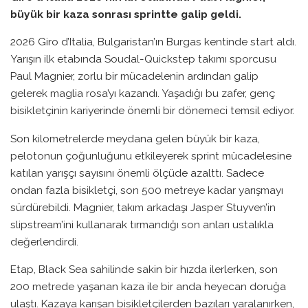
büyük bir kaza sonrası sprintte galip geldi.
2026 Giro d’Italia, Bulgaristan’ın Burgas kentinde start aldı.
Yarışın ilk etabında Soudal-Quickstep takımı sporcusu
Paul Magnier, zorlu bir mücadelenin ardından galip
gelerek maglia rosa’yı kazandı. Yaşadığı bu zafer, genç
bisikletçinin kariyerinde önemli bir dönemeci temsil ediyor.
Son kilometrelerde meydana gelen büyük bir kaza,
pelotonun çoğunluğunu etkileyerek sprint mücadelesine
katılan yarışçı sayısını önemli ölçüde azalttı. Sadece
ondan fazla bisikletçi, son 500 metreye kadar yarışmayı
sürdürebildi. Magnier, takım arkadaşı Jasper Stuyven’in
slipstream’ini kullanarak tırmandığı son anları ustalıkla
değerlendirdi.
Etap, Black Sea sahilinde sakin bir hızda ilerlerken, son
200 metrede yaşanan kaza ile bir anda heyecan doruğa
ulaştı. Kazaya karışan bisikletçilerden bazıları yaralanırken,