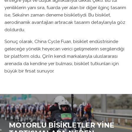
entegre yapı ve düşük ağırlıklarıyla dikkat çekti. Bu tür
yeniliklerin yanı sıra, fuarda yer alan bir diğer ilginç tasarım
ise, Seka’nın zaman deneme bisikletiydi. Bu bisiklet,
aerodinamik avantajları artıracak tasarım detaylarıyla göz
doldurdu.
Sonuç olarak, China Cycle Fuarı, bisiklet endüstrisinde
geleceğe yönelik heyecan verici gelişmelerin sergilendiği
bir platform oldu. Çin’in kendi markalarıyla uluslararası
arenada da kendine yer bulması, bisiklet tutkunları için
büyük bir fırsat sunuyor.
MOTORLU BISIKLETLER YINE