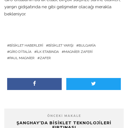
yarışın gidişatında ne gibi gelişmeler olacağı merakla
bekleniyor.
BISIKLET HABERLERI
BISIKLET YARIŞI
BULGARIA
GIRO D'ITALIA
İLK ETABINDA
MAGNIER ZAFERI
PAUL MAGNIER
ZAFER
ÖNCEKI MAKALE
ŞANGHAY’DA BISIKLET TEKNOLOJILERI
FIRTINASI