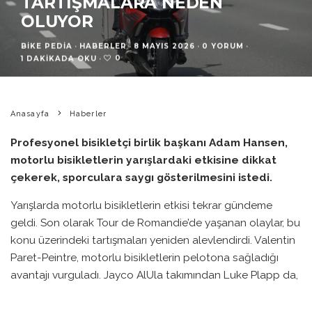
TARTIŞMALARA NEDEN
OLUYOR
BIKE PEDIA
·
HABERLER
·
8 MAYIS 2026
·
0 YORUM
·
0
1 DAKIKADA OKU
·
Anasayfa
Haberler
Profesyonel bisikletçi birlik başkanı Adam Hansen,
motorlu bisikletlerin yarışlardaki etkisine dikkat
çekerek, sporculara saygı gösterilmesini istedi.
Yarışlarda motorlu bisikletlerin etkisi tekrar gündeme
geldi. Son olarak Tour de Romandie’de yaşanan olaylar, bu
konu üzerindeki tartışmaları yeniden alevlendirdi. Valentin
Paret-Peintre, motorlu bisikletlerin pelotona sağladığı
avantajı vurguladı. Jayco AlUla takımından Luke Plapp da,
bu araçların etkisinin ‘tam bir şaka’ olduğunu ifade etti.