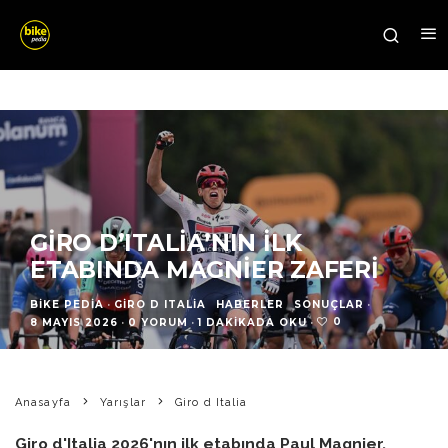
GIRO D’ITALIA’NIN İLK
ETABINDA MAGNIER ZAFERI
BIKE PEDIA
·
GIRO D ITALIA
HABERLER
SONUÇLAR
·
0
8 MAYIS 2026
·
0 YORUM
·
1 DAKIKADA OKU
·
Anasayfa
Yarışlar
Giro d Italia
Giro d'Italia 2026'nın ilk etabında Paul Magnier,