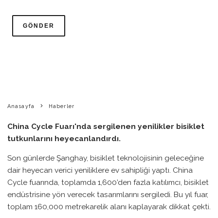
ŞANGHAY’DA BISIKLET
TEKNOLOJILERI FIRTINASI
BIKE PEDIA
·
HABERLER
SONUÇLAR
·
8 MAYIS 2026
·
0
0 YORUM
·
1 DAKIKADA OKU
·
Anasayfa
Haberler
China Cycle Fuarı'nda sergilenen yenilikler bisiklet
tutkunlarını heyecanlandırdı.
Son günlerde Şanghay, bisiklet teknolojisinin geleceğine
dair heyecan verici yeniliklere ev sahipliği yaptı. China
Cycle fuarında, toplamda 1,600’den fazla katılımcı, bisiklet
endüstrisine yön verecek tasarımlarını sergiledi. Bu yıl fuar,
toplam 160,000 metrekarelik alanı kaplayarak dikkat çekti.