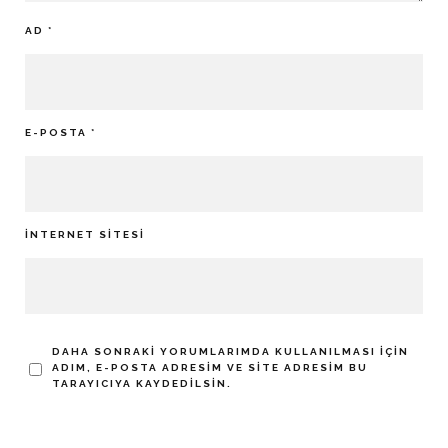
AD
*
E-POSTA
*
İNTERNET SITESI
DAHA SONRAKI YORUMLARIMDA KULLANILMASI IÇIN
ADIM, E-POSTA ADRESIM VE SITE ADRESIM BU
TARAYICIYA KAYDEDILSIN.