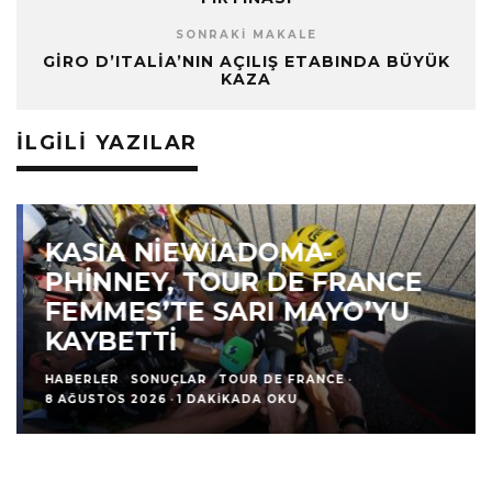
SONRAKI MAKALE
GIRO D’ITALIA’NIN AÇILIŞ ETABINDA BÜYÜK
KAZA
İLGILI YAZILAR
KASIA NIEWIADOMA-
PHINNEY, TOUR DE FRANCE
FEMMES’TE SARI MAYO’YU
KAYBETTI
HABERLER
SONUÇLAR
TOUR DE FRANCE
·
8 AĞUSTOS 2026
·
1 DAKIKADA OKU