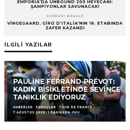
EMPORIA’DA UNBOUND 200 HEYECANI:
ŞAMPIYONLAR SAVUNACAK!
SONRAKI MAKALE
VINGEGAARD, GIRO D’ITALIA’NIN 16. ETABINDA
ZAFER KAZANDI
İLGILI YAZILAR
PAULINE FERRAND-PRÉVOT:
KADIN BISIKLETINDE SEVINCE
TANIKLIK EDIYORUZ
HABERLER
SONUÇLAR
TOUR DE FRANCE
·
7 AĞUSTOS 2026
·
1 DAKIKADA OKU