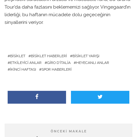
Tour’da daha fazlasını beklememizi sağlıyor. Vingegaard’ın
liderliği, bu haftanın mücadele dolu geçeceğinin
sinyallerini veriyor.
BISIKLET
BISIKLET HABERLERI
BISIKLET YARIŞI
ETKILEYICI ANLAR
GIRO D'ITALIA
HEYECANLI ANLAR
İKINCI HAFTASI
SPOR HABERLERI
ÖNCEKI MAKALE