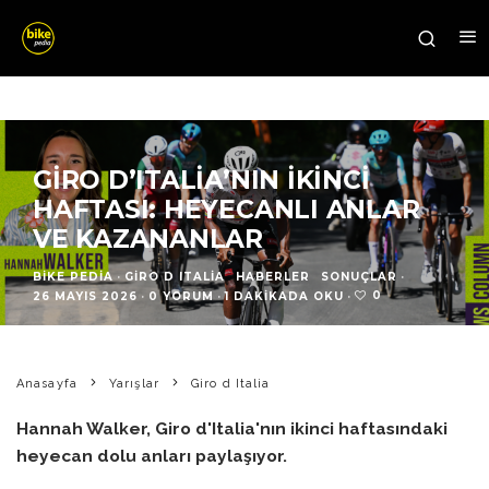
GIRO D’ITALIA’NIN İKINCI
HAFTASI: HEYECANLI ANLAR
VE KAZANANLAR
BIKE PEDIA
·
GIRO D ITALIA
HABERLER
SONUÇLAR
·
0
26 MAYIS 2026
·
0 YORUM
·
1 DAKIKADA OKU
·
Anasayfa
Yarışlar
Giro d Italia
Hannah Walker, Giro d'Italia'nın ikinci haftasındaki
heyecan dolu anları paylaşıyor.