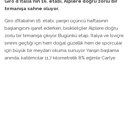
Giro d'Italia'nın 16. etabı, Alplere doğru zorlu bir
tırmanışa sahne oluyor.
Giro d’Italia’nın 16. etabı, yarışın üçüncü haftasının
başlangıcını işaret ederken, bisikletçiler Alplere doğru
zorlu bir tırmanışa çıkıyor. Bugünkü etap, İtalya ve İsviçre
sınırını geçtiği için hem doğal güzellik hem de sporcular
için büyük bir meydan okuma sunuyor. Yarışın başlama
anında, katılımcılar 11.7 kilometrelik 8% eğimle Carì’ye
ulaşmaya çalışacaklar.
Başlangıçta, 25 kilometrelik düz bir yol geçileceği için,
hangi bisikletçilerin tırmanıştan önce gruplara
katılabileceği merakla bekleniyor. Bu etabın, lider Jonas
Vingegaard için önemli bir stratejik nokta olduğu da göz
ardı edilmemeli. Vingegaard, genel klasman liderliğini
pekiştirmek için güçlü bir performans sergileyecek.
Kırmızı mayonun sahibi Vingegaard’ın arkasında, ikinci ile