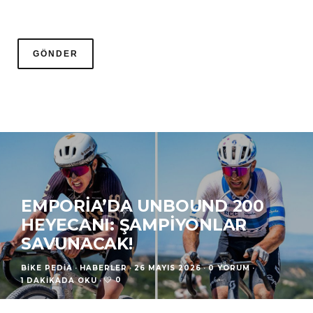
EMPORIA’DA UNBOUND 200
HEYECANI: ŞAMPIYONLAR
SAVUNACAK!
BIKE PEDIA
·
HABERLER
·
26 MAYIS 2026
·
0 YORUM
·
0
1 DAKIKADA OKU
·