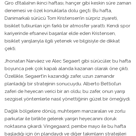
Giro d’Italia’nın ikinci haftası, hançer gibi keskin süre zaman
denemesi ve özel konuklarla dolu geçti. Bu hafta,
Danimarkalı sürücü Tom Kristensen’in sürpriz ziyareti,
bisiklet tutkunları için farklı bir atmosfer yarattı. Kendi spor
kariyerinde efsanevi başarılar elde eden Kristensen,
bisiklet yarışlarıyla ilgili yetenek ve bilgisiyle de dikkat
çekti.
Jhonatan Narváez ve Alec Segaert gibi sürücüler, bu hafta
boyunca pek çok kapalı alanda kazanan olarak öne çıktı.
Özellikle, Segaert’in kazandığı zafer, uzun zamandır
planladığı bir stratejinin sonucuydu. Alberto Bettiol’un
zaferi de heyecan verici bir an oldu; bu zafer, onun yarışı
sezgisel yöntemlerle nasıl yönettiğinin güzel bir örneğiydi.
Dağlık bölgelere dönüş, muhteşem manzaraları ve zorlu
parkurlar ile birlikte gelerek yarışın heyecanını doruk
noktasına çıkardı. Vingegaard, pembe mayo ile bu hafta
başladığı için ön plandaydı ve diğer takımların stratejileri