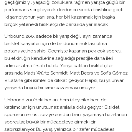
geçtiğimiz yıl yaşadığı zorluklara rağmen yarışta güçlü bir
performans sergileyerek dördüncü sırada finishline geçti.
İki şampiyonun yanı sıra, her biri kazanmak için başka
birçok yetenekli bisikletçi de parkurda yer alacak.
Unbound 200, sadece bir yarış değil; aynı zamanda
bisiklet kariyerleri için de bir dönüm noktası olma
potansiyeline sahip. Geçmişte kazanan pek çok sporcu,
bu etkinliğin kendilerine sağladığı prestijle daha ileri
adımlar atma fırsatı buldu. Yarışa katılan bisikletçiler
arasında Mads Würtz Schmidt, Matt Beers ve Sofía Gómez
Villafañe gibi isimler de dikkat çekiyor. Hepsi, bu yıl unvan
yarışında büyük bir ivme kazanmayı umuyor.
Unbound 200’deki her an, hem izleyiciler hem de
katılımcılar için unutulmaz anılarla dolu geçiyor. Bisiklet
sporunun en üst seviyelerinden birini yaşamaya hazırlanan
sporcular, büyük bir mücadeleye girmek için
sabırsızlanıyor. Bu yarış, yalnızca bir zafer mücadelesi