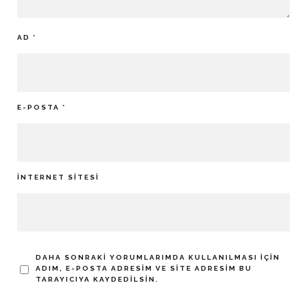
AD
*
E-POSTA
*
İNTERNET SITESI
DAHA SONRAKI YORUMLARIMDA KULLANILMASI IÇIN
ADIM, E-POSTA ADRESIM VE SITE ADRESIM BU
TARAYICIYA KAYDEDILSIN.