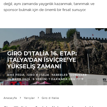
değil; aynı zamanda yaygınlık kazanmak, tanınmak ve
sponsor bulmak için de önemli bir fırsat sunuyor.
GIRO D’ITALIA 16. ETAP:
İTALYA’DAN İSVIÇRE’YE
YÜKSELIŞ ZAMANI
BIKE PEDIA
·
GIRO D ITALIA
HABERLER
SONUÇLAR
·
0
26 MAYIS 2026
·
0 YORUM
·
1 DAKIKADA OKU
·
Anasayfa
Yarışlar
Giro d Italia