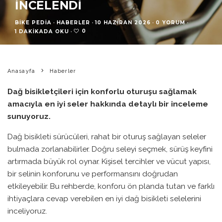
İNCELENDI
BIKE PEDIA
·
HABERLER
·
10 HAZIRAN 2026
·
0 YORUM
·
0
1 DAKIKADA OKU
·
Anasayfa
Haberler
Dağ bisikletçileri için konforlu oturuşu sağlamak
amacıyla en iyi seler hakkında detaylı bir inceleme
sunuyoruz.
Dağ bisikleti sürücüleri, rahat bir oturuş sağlayan seleler
bulmada zorlanabilirler. Doğru seleyi seçmek, sürüş keyfini
artırmada büyük rol oynar. Kişisel tercihler ve vücut yapısı,
bir selinin konforunu ve performansını doğrudan
etkileyebilir. Bu rehberde, konforu ön planda tutan ve farklı
ihtiyaçlara cevap verebilen en iyi dağ bisikleti selelerini
inceliyoruz.