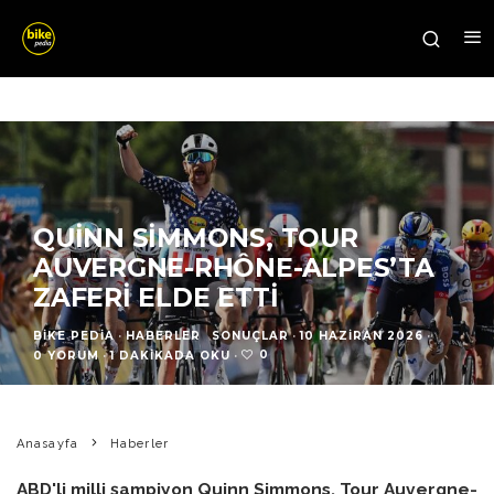
QUINN SIMMONS, TOUR
AUVERGNE-RHÔNE-ALPES’TA
ZAFERI ELDE ETTI
BIKE PEDIA
·
HABERLER
SONUÇLAR
·
10 HAZIRAN 2026
·
0
0 YORUM
·
1 DAKIKADA OKU
·
Anasayfa
Haberler
ABD'li milli şampiyon Quinn Simmons, Tour Auvergne-