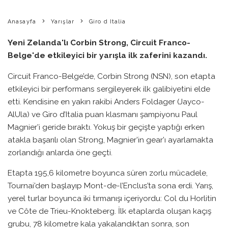
Anasayfa
Yarışlar
Giro d Italia
Yeni Zelanda'lı Corbin Strong, Circuit Franco-
Belge'de etkileyici bir yarışla ilk zaferini kazandı.
Circuit Franco-Belge’de, Corbin Strong (NSN), son etapta
etkileyici bir performans sergileyerek ilk galibiyetini elde
etti. Kendisine en yakın rakibi Anders Foldager (Jayco-
AlUla) ve Giro d’Italia puan klasmanı şampiyonu Paul
Magnier’i geride bıraktı. Yokuş bir geçişte yaptığı erken
atakla başarılı olan Strong, Magnier’in gear’ı ayarlamakta
zorlandığı anlarda öne geçti.
Etapta 195,6 kilometre boyunca süren zorlu mücadele,
Tournai’den başlayıp Mont-de-l’Enclus’ta sona erdi. Yarış,
yerel turlar boyunca iki tırmanışı içeriyordu: Col du Horlitin
ve Côte de Trieu-Knokteberg. İlk etaplarda oluşan kaçış
grubu, 78 kilometre kala yakalandıktan sonra, son