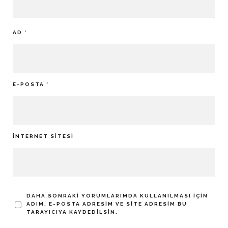
AD
*
E-POSTA
*
İNTERNET SITESI
DAHA SONRAKI YORUMLARIMDA KULLANILMASI IÇIN
ADIM, E-POSTA ADRESIM VE SITE ADRESIM BU
TARAYICIYA KAYDEDILSIN.