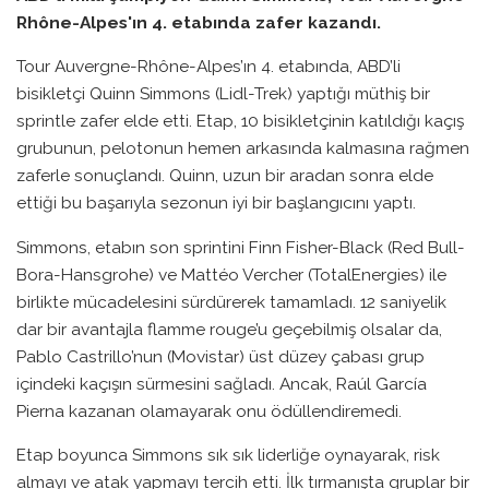
Rhône-Alpes'ın 4. etabında zafer kazandı.
Tour Auvergne-Rhône-Alpes’ın 4. etabında, ABD’li
bisikletçi Quinn Simmons (Lidl-Trek) yaptığı müthiş bir
sprintle zafer elde etti. Etap, 10 bisikletçinin katıldığı kaçış
grubunun, pelotonun hemen arkasında kalmasına rağmen
zaferle sonuçlandı. Quinn, uzun bir aradan sonra elde
ettiği bu başarıyla sezonun iyi bir başlangıcını yaptı.
Simmons, etabın son sprintini Finn Fisher-Black (Red Bull-
Bora-Hansgrohe) ve Mattéo Vercher (TotalEnergies) ile
birlikte mücadelesini sürdürerek tamamladı. 12 saniyelik
dar bir avantajla flamme rouge’u geçebilmiş olsalar da,
Pablo Castrillo’nun (Movistar) üst düzey çabası grup
içindeki kaçışın sürmesini sağladı. Ancak, Raúl García
Pierna kazanan olamayarak onu ödüllendiremedi.
Etap boyunca Simmons sık sık liderliğe oynayarak, risk
almayı ve atak yapmayı tercih etti. İlk tırmanışta gruplar bir