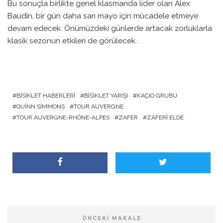
Bu sonuçla birlikte genel klasmanda lider olan Alex
Baudin, bir gün daha sarı mayo için mücadele etmeye
devam edecek. Önümüzdeki günlerde artacak zorluklarla
klasik sezonun etkileri de görülecek.
BISIKLET HABERLERI
BISIKLET YARIŞI
KAÇIO GRUBU
QUINN SIMMONS
TOUR AUVERGNE
TOUR AUVERGNE-RHÔNE-ALPES
ZAFER
ZAFERI ELDE
ÖNCEKI MAKALE