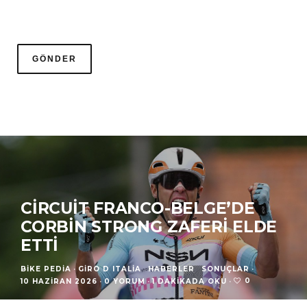
CIRCUIT FRANCO-BELGE’DE
CORBIN STRONG ZAFERI ELDE
ETTI
BIKE PEDIA
·
GIRO D ITALIA
HABERLER
SONUÇLAR
·
0
10 HAZIRAN 2026
·
0 YORUM
·
1 DAKIKADA OKU
·