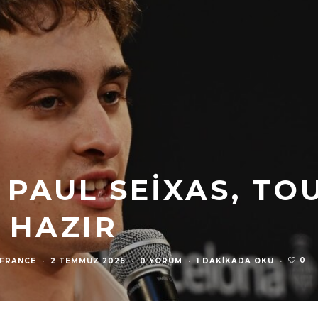
 PAUL SEIXAS, TO
 HAZIR
0
 FRANCE
·
2 TEMMUZ 2026
·
0 YORUM
·
1 DAKIKADA OKU
·