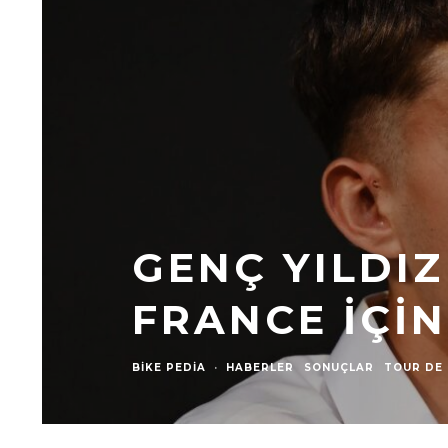
GENÇ YILDIZ
FRANCE IÇIN
BIKE PEDIA
·
HABERLER
SONUÇLAR
TOUR DE