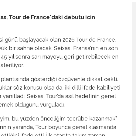
ixas, Tour de France'daki debutu için
si günü başlayacak olan 2026 Tour de France,
ük bir sahne olacak. Seixas, Fransa’nın en son
45 yıl sonra sarı mayoyu geri getirebilecek en
teriliyor.
lantısında gösterdiği özgüvenle dikkat çekti.
klar söz konusu olsa da, iki dilli ifade kabiliyeti
 yanıtladı. Seixas, Tour’da asıl hedefinin genel
lemek olduğunu vurguladı.
eneyim, bu yüzden önceliğim tecrübe kazanmak”
ılarının yanında, Tour boyunca genel klasmanda
ettiğini ifade etti. İlk etapta takım zaman