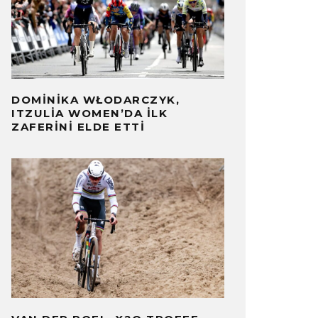
DOMINIKA WŁODARCZYK,
ITZULIA WOMEN’DA İLK
ZAFERINI ELDE ETTI