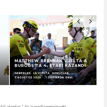
MATTHEW BRENNAN VUELTA A
BURGOS’TA 4. ETABI KAZANDI
HABERLER
LA VUELTA
SONUÇLAR
·
7 AĞUSTOS 2026
·
1 DAKIKADA OKU
kli alanlar
*
ile işaretlenmişlerdir