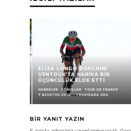
ELISA LONGO BORGHINI
UX’DA
VENTOUX’TA HARIKA BIR
ŞÜNÜYOR
ÜÇÜNCÜLÜK ELDE ETTI
STOS 2026
HABERLER
SONUÇLAR
TOUR DE FRANCE
·
7 AĞUSTOS 2026
·
1 DAKIKADA OKU
BIR YANIT YAZIN
E-posta adresiniz yayınlanmayacak.
Gere