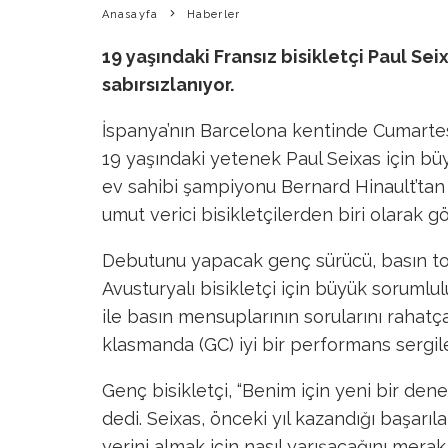
Anasayfa
Haberler
19 yaşındaki Fransız bisikletçi Paul Se
sabırsızlanıyor.
İspanya’nın Barcelona kentinde Cumarte
19 yaşındaki yetenek Paul Seixas için büy
ev sahibi şampiyonu Bernard Hinault’tan 
umut verici bisikletçilerden biri olarak gös
Debutunu yapacak genç sürücü, basın top
Avusturyalı bisikletçi için büyük sorumlulu
ile basın mensuplarının sorularını rahatça
klasmanda (GC) iyi bir performans sergi
Genç bisikletçi, “Benim için yeni bir d
dedi. Seixas, önceki yıl kazandığı başar
yerini almak için nasıl yarışacağını merak 