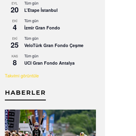
Tüm gün
EYL
20
L’Etape İstanbul
Tüm gün
EKI
4
İzmir Gran Fondo
Tüm gün
EKI
25
VeloTürk Gran Fondo Çeşme
Tüm gün
KAS
8
UCI Gran Fondo Antalya
Takvimi görüntüle
HABERLER