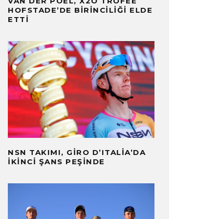
VAN DER POEL, X2O TROFEE
HOFSTADE’DE BIRINCILIĞI ELDE
ETTI
NSN TAKIMI, GIRO D’ITALIA’DA
İKINCI ŞANS PEŞINDE