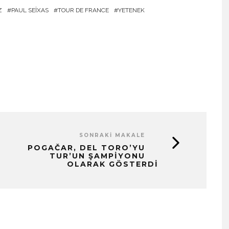
Z
PAUL SEIXAS
TOUR DE FRANCE
YETENEK
SONRAKI MAKALE
POGAČAR, DEL TORO’YU
TUR’UN ŞAMPIYONU
OLARAK GÖSTERDI