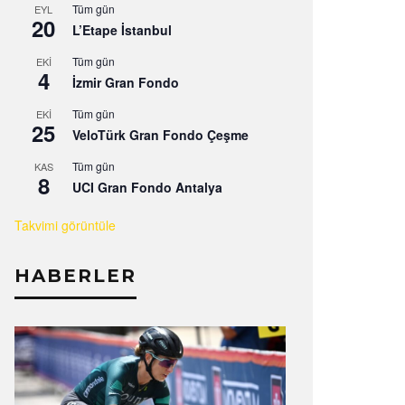
Tüm gün
EYL
20
L’Etape İstanbul
Tüm gün
EKI
4
İzmir Gran Fondo
Tüm gün
EKI
25
VeloTürk Gran Fondo Çeşme
Tüm gün
KAS
8
UCI Gran Fondo Antalya
Takvimi görüntüle
HABERLER