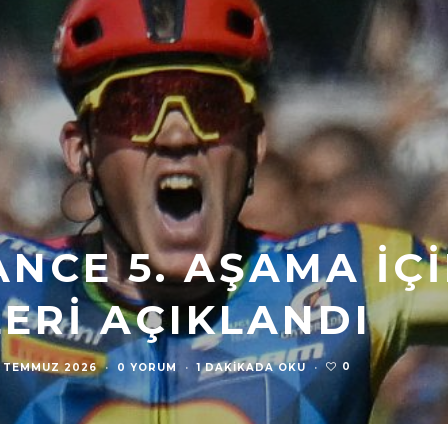
NCE 5. AŞAMA IÇ
LERI AÇIKLANDI
0
 TEMMUZ 2026
·
0 YORUM
·
1 DAKIKADA OKU
·