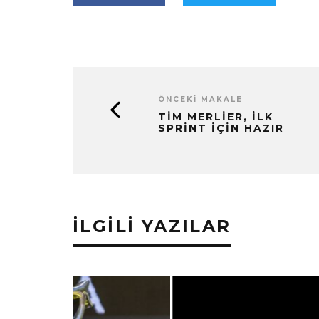
ÖNCEKI MAKALE
TIM MERLIER, İLK
SPRINT İÇIN HAZIR
İLGILI YAZILAR