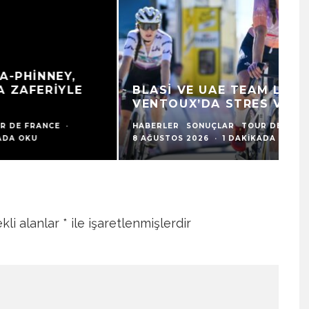
N
BLASI VE UAE TEAM L’IMAD:
T
VENTOUX’DA STRES VE BAŞARI
A
HABERLER
SONUÇLAR
TOUR DE FRANCE
·
HA
8 AĞUSTOS 2026
·
1 DAKIKADA OKU
8 
kli alanlar
*
ile işaretlenmişlerdir