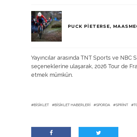
PUCK PIETERSE, MAASME
Yayıncılar arasında TNT Sports ve NBC Sp
seçeneklerine ulaşarak, 2026 Tour de Fr
etmek mümkün.
BISIKLET
BISIKLET HABERLERI
SPORDA
SPRINT
T