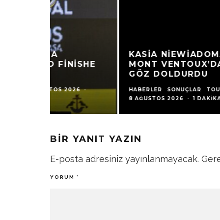
KASIA NIEWIADOMA-PHINNEY,
MONT VENTOUX’DA ZAFERIYLE
GÖZ DOLDURDU
HABERLER
SONUÇLAR
TOUR DE FRANCE
·
8 AĞUSTOS 2026
·
1 DAKIKADA OKU
BIR YANIT YAZIN
E-posta adresiniz yayınlanmayacak.
Gere
YORUM
*