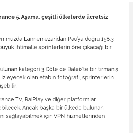
nce 5. Aşama, çeşitli ülkelerde ücretsiz
 Temmuz’da Lannemezan’dan Pau’ya doğru 158.3
büyük ihtimalle sprinterlerin öne çıkacağı bir
lunan kategori 3 Côte de Baleix’te bir tırmanış
 izleyecek olan etabın fotoğrafı, sprinterlerin
ebilir.
 France TV, RaiPlay ve diğer platformlar
eyebilecek. Ancak başka bir ülkede bulunan
lerini sağlayabilmek için VPN hizmetlerinden