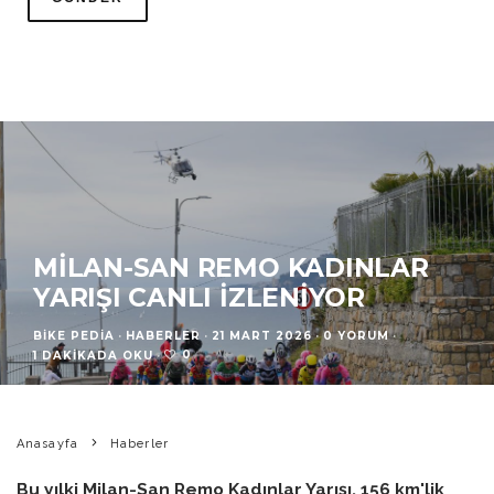
MILAN-SAN REMO KADINLAR
YARIŞI CANLI İZLENIYOR
BIKE PEDIA
·
HABERLER
·
21 MART 2026
·
0 YORUM
·
0
1 DAKIKADA OKU
·
Anasayfa
Haberler
Bu yılki Milan-San Remo Kadınlar Yarışı, 156 km'lik