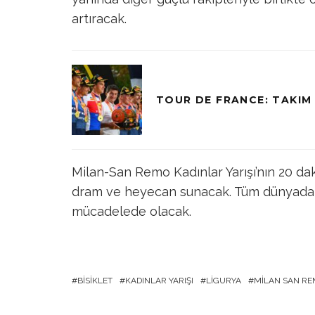
artıracak.
TOUR DE FRANCE: TAKIM
Milan-San Remo Kadınlar Yarışı’nın 20 dak
dram ve heyecan sunacak. Tüm dünyadaki 
mücadelede olacak.
BISIKLET
KADINLAR YARIŞI
LIGURYA
MILAN SAN R