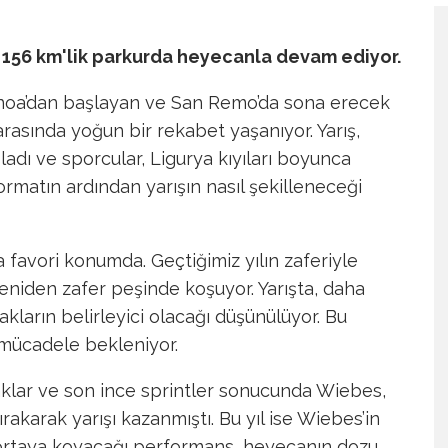
ı, 156 km'lik parkurda heyecanla devam ediyor.
enoa’dan başlayan ve San Remo’da sona erecek
arasında yoğun bir rekabet yaşanıyor. Yarış,
adı ve sporcular, Ligurya kıyıları boyunca
 formatın ardından yarışın nasıl şekilleneceği
 favori konumda. Geçtiğimiz yılın zaferiyle
yeniden zafer peşinde koşuyor. Yarışta, daha
akların belirleyici olacağı düşünülüyor. Bu
 mücadele bekleniyor.
aklar ve son ince sprintler sonucunda Wiebes,
akarak yarışı kazanmıştı. Bu yıl ise Wiebes’in
e ortaya koyacağı performans, heyecanın dozu