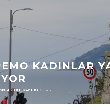
REMO KADINLAR YA
IYOR
0
YORUM
·
1 DAKIKADA OKU
·