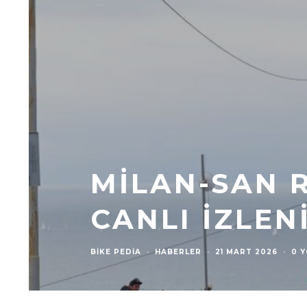
MILAN-SAN 
CANLI İZLEN
BIKE PEDIA
·
HABERLER
·
21 MART 2026
·
0 