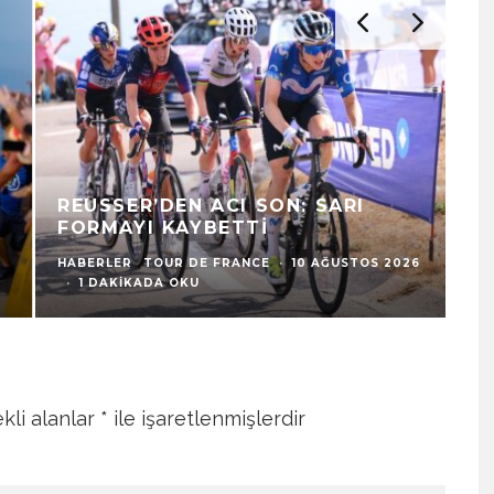
N
REUSSER’DEN ACI SON: SARI
F
FORMAYI KAYBETTI
K
HABERLER
TOUR DE FRANCE
·
10 AĞUSTOS 2026
HA
·
1 DAKIKADA OKU
9 
kli alanlar
*
ile işaretlenmişlerdir