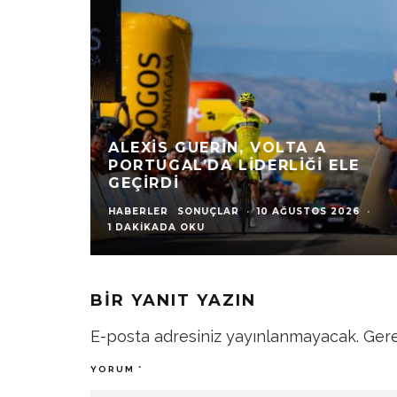
ALEXIS GUERIN, VOLTA A
PORTUGAL’DA LIDERLIĞI ELE
GEÇIRDI
HABERLER
SONUÇLAR
·
10 AĞUSTOS 2026
·
1 DAKIKADA OKU
BIR YANIT YAZIN
E-posta adresiniz yayınlanmayacak.
Gere
YORUM
*