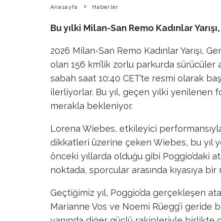
Anasayfa
Haberler
Bu yılki Milan-San Remo Kadınlar Yarış
2026 Milan-San Remo Kadınlar Yarışı, G
olan 156 km’lik zorlu parkurda sürücüler 
sabah saat 10:40 CET’te resmi olarak başl
ilerliyorlar. Bu yıl, geçen yılki yenilenen
merakla bekleniyor.
Lorena Wiebes, etkileyici performansıyla
dikkatleri üzerine çeken Wiebes, bu yıl 
önceki yıllarda olduğu gibi Poggio’daki at
noktada, sporcular arasında kıyasıya bir
Geçtiğimiz yıl, Poggio’da gerçekleşen at
Marianne Vos ve Noemi Rüegg’i geride bır
yanında diğer güçlü rakipleriyle birlikt