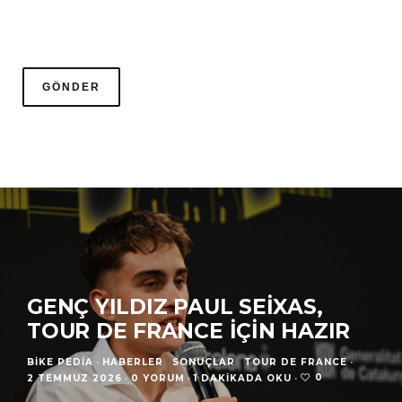
GENÇ YILDIZ PAUL SEIXAS,
TOUR DE FRANCE IÇIN HAZIR
BIKE PEDIA
·
HABERLER
SONUÇLAR
TOUR DE FRANCE
·
0
2 TEMMUZ 2026
·
0 YORUM
·
1 DAKIKADA OKU
·