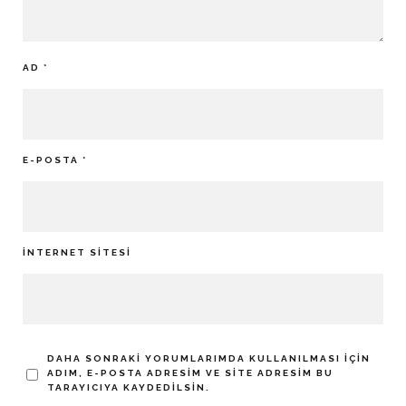
AD
*
E-POSTA
*
İNTERNET SITESI
DAHA SONRAKI YORUMLARIMDA KULLANILMASI IÇIN
ADIM, E-POSTA ADRESIM VE SITE ADRESIM BU
TARAYICIYA KAYDEDILSIN.