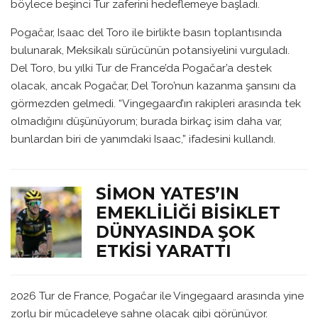
böylece beşinci Tur zaferini hedeflemeye başladı.
Pogačar, Isaac del Toro ile birlikte basın toplantısında
bulunarak, Meksikalı sürücünün potansiyelini vurguladı.
Del Toro, bu yılki Tur de France’da Pogačar’a destek
olacak, ancak Pogačar, Del Toro’nun kazanma şansını da
görmezden gelmedi. “Vingegaard’ın rakipleri arasında tek
olmadığını düşünüyorum; burada birkaç isim daha var,
bunlardan biri de yanımdaki Isaac,” ifadesini kullandı.
SIMON YATES’IN
EMEKLILIĞI BISIKLET
DÜNYASINDA ŞOK
ETKISI YARATTI
2026 Tur de France, Pogačar ile Vingegaard arasında yine
zorlu bir mücadeleye sahne olacak gibi görünüyor.