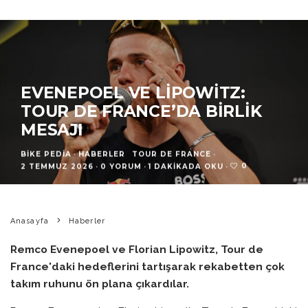
EVENEPOEL VE LIPOWITZ:
TOUR DE FRANCE’DA BIRLIK
MESAJI
BIKE PEDIA
·
HABERLER
TOUR DE FRANCE
·
0
2 TEMMUZ 2026
·
0 YORUM
·
1 DAKIKADA OKU
·
Anasayfa
Haberler
Remco Evenepoel ve Florian Lipowitz, Tour de
France'daki hedeflerini tartışarak rekabetten çok
takım ruhunu ön plana çıkardılar.