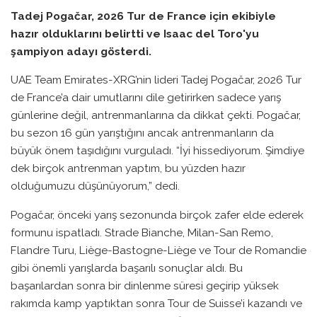
Tadej Pogačar, 2026 Tur de France için ekibiyle
hazır olduklarını belirtti ve Isaac del Toro'yu
şampiyon adayı gösterdi.
UAE Team Emirates-XRG’nin lideri Tadej Pogačar, 2026 Tur
de France’a dair umutlarını dile getirirken sadece yarış
günlerine değil, antrenmanlarına da dikkat çekti. Pogačar,
bu sezon 16 gün yarıştığını ancak antrenmanların da
büyük önem taşıdığını vurguladı. “İyi hissediyorum. Şimdiye
dek birçok antrenman yaptım, bu yüzden hazır
olduğumuzu düşünüyorum,” dedi.
Pogačar, önceki yarış sezonunda birçok zafer elde ederek
formunu ispatladı. Strade Bianche, Milan-San Remo,
Flandre Turu, Liège-Bastogne-Liège ve Tour de Romandie
gibi önemli yarışlarda başarılı sonuçlar aldı. Bu
başarılardan sonra bir dinlenme süresi geçirip yüksek
rakımda kamp yaptıktan sonra Tour de Suisse’i kazandı ve