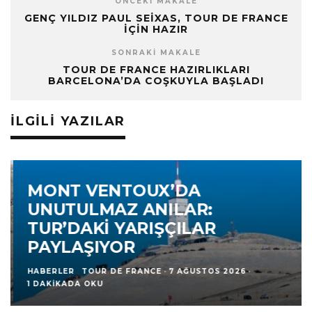
ÖNCEKI MAKALE
GENÇ YILDIZ PAUL SEIXAS, TOUR DE FRANCE
IÇIN HAZIR
SONRAKI MAKALE
TOUR DE FRANCE HAZIRLIKLARI
BARCELONA’DA COŞKUYLA BAŞLADI
İLGILI YAZILAR
MONT VENTOUX’DA
UNUTULMAZ ANILAR:
TUR’DAKI YARIŞÇILAR
PAYLAŞIYOR
HABERLER
TOUR DE FRANCE
·
7 AĞUSTOS 2026
·
1 DAKIKADA OKU