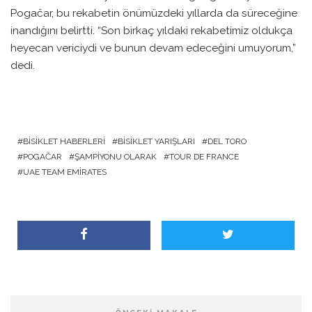
Pogačar, bu rekabetin önümüzdeki yıllarda da süreceğine
inandığını belirtti. “Son birkaç yıldaki rekabetimiz oldukça
heyecan vericiydi ve bunun devam edeceğini umuyorum,”
dedi.
BISIKLET HABERLERI
BISIKLET YARIŞLARI
DEL TORO
POGAČAR
ŞAMPIYONU OLARAK
TOUR DE FRANCE
UAE TEAM EMIRATES