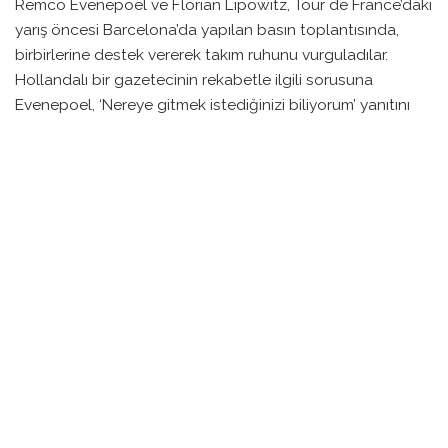
Remco Evenepoel ve Florian Lipowitz, Tour de France’daki
yarış öncesi Barcelona’da yapılan basın toplantısında,
birbirlerine destek vererek takım ruhunu vurguladılar.
Hollandalı bir gazetecinin rekabetle ilgili sorusuna
Evenepoel, ‘Nereye gitmek istediğinizi biliyorum’ yanıtını
vererek, her iki sporcunun da podyumda yer alma hedefini
dile getirdi.
Evenepoel, ‘Elbette podyumda olmak istiyoruz, ama bunu
olumsuz bir enerji olmadan, iyi bir şekilde yaparsak bu hem
bizim hem de takım için faydalı olur’ dedi. İkili, geçmişteki
başarılarını tekrarlamak ve diğer favoriler Tadej Pogačar ve
Jonas Vingegaard’ın ardından olmak için hazırlanıyorlar.
Lipowitz ise gün içerisinde yapılan her şeyin sonucuna
saygı duymak gerektiğini belirtti. ‘Üç hafta sonra
neredeyiz göreceğiz. Hatalar yapmazsak, hangi sonuç
olursa olsun mutlu olmalıyız’ şeklinde konuştu.