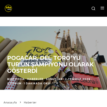
POGAČAR, DEL TORO’YU
TUR’UN ŞAMPIYONU OLARAK
GÖSTERDI
BIKE PEDIA
·
HABERLER
SONUÇLAR
·
2 TEMMUZ 2026
·
0
0 YORUM
·
1 DAKIKADA OKU
·
Anasayfa
Haberler