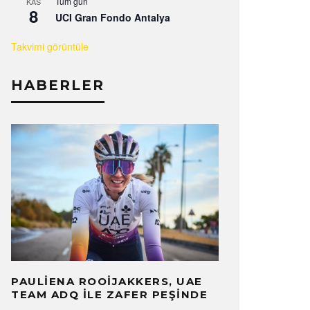
Tüm gün
KAS
8
UCI Gran Fondo Antalya
Takvimi görüntüle
HABERLER
PAULIENA ROOIJAKKERS, UAE
TEAM ADQ ILE ZAFER PEŞINDE