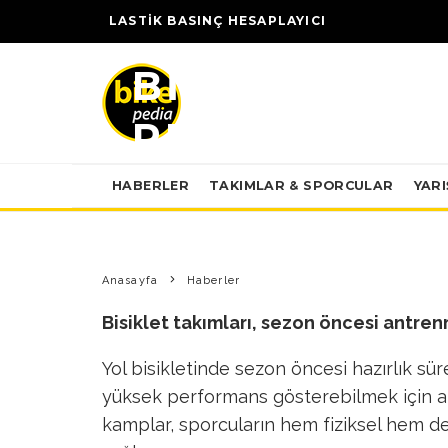
ANTRENMAN 
LASTİK BASINÇ HESAPLAYICI
BISIKLETÇIL
PERFORMANS
HABERLER
TAKIMLAR & SPORCULAR
YAR
BIKE PEDIA
·
HABERLER
·
23 ŞUBAT 2026
·
0
Anasayfa
Haberler
Bisiklet takımları, sezon öncesi antre
Yol bisikletinde sezon öncesi hazırlık süre
yüksek performans gösterebilmek için a
kamplar, sporcuların hem fiziksel hem de