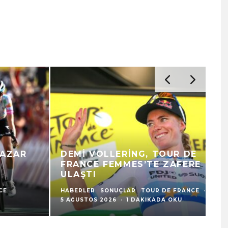
DEMI VOLLERING, TOUR DE
FRANCE FEMMES’TE ZAFERE
M
ULAŞTI
K
HABERLER
SONUÇLAR
TOUR DE FRANCE
·
HA
5 AĞUSTOS 2026
·
1 DAKIKADA OKU
5 