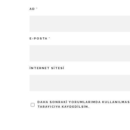
AD
*
E-POSTA
*
İNTERNET SITESI
DAHA SONRAKI YORUMLARIMDA KULLANILMASI 
TARAYICIYA KAYDEDILSIN.