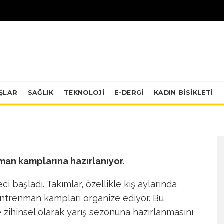
KAMPLARI: YOL
ERI YÜKSEK
A HAZIRLANIYOR
IŞLAR
SAĞLIK
TEKNOLOJI
0
E-DERGİ
KADIN BISIKLETI
 YORUM
·
1 DAKIKADA OKU
·
nman kamplarına hazırlanıyor.
ci başladı. Takımlar, özellikle kış aylarında
ntrenman kampları organize ediyor. Bu
 zihinsel olarak yarış sezonuna hazırlanmasını