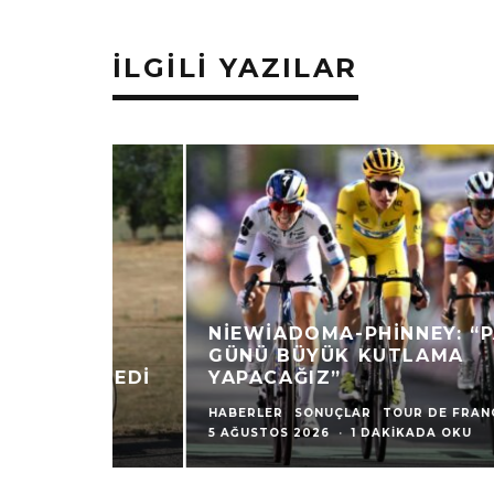
İLGILI YAZILAR
NIEWIADOMA-PHINNEY: “PAZAR
GÜNÜ BÜYÜK KUTLAMA
YAPACAĞIZ”
HABERLER
SONUÇLAR
TOUR DE FRANCE
·
5 AĞUSTOS 2026
·
1 DAKIKADA OKU