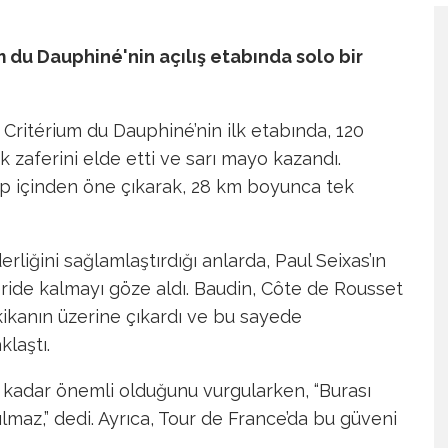
m du Dauphiné'nin açılış etabında solo bir
 Critérium du Dauphiné’nin ilk etabında, 120
ük zaferini elde etti ve sarı mayo kazandı.
grup içinden öne çıkarak, 28 km boyunca tek
derliğini sağlamlaştırdığı anlarda, Paul Seixas’ın
ide kalmayı göze aldı. Baudin, Côte de Rousset
akikanın üzerine çıkardı ve bu sayede
laştı.
e kadar önemli olduğunu vurgularken, “Burası
ılmaz,” dedi. Ayrıca, Tour de France’da bu güveni