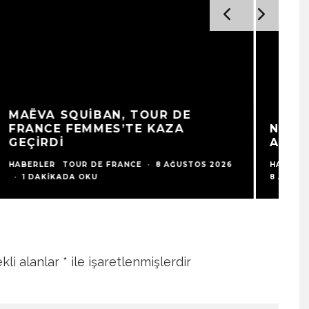
R
NIEWIADOMA-PHINNEY:
İ
ADALETSIZLIKLE YÜZLEŞTIM
V
HABERLER
SONUÇLAR
TOUR DE FRANCE
·
HA
8 AĞUSTOS 2026
·
1 DAKIKADA OKU
8 
kli alanlar
*
ile işaretlenmişlerdir