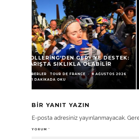
MAËVA SQUIBAN, TOUR DE
FRANCE FEMMES’TE KAZA
GEÇIRDI
HABERLER
TOUR DE FRANCE
·
8 AĞUSTOS 2026
·
1 DAKIKADA OKU
BIR YANIT YAZIN
E-posta adresiniz yayınlanmayacak.
Gere
YORUM
*