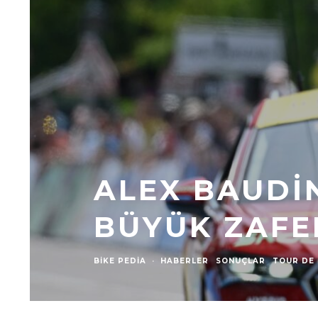
ALEX BAUDI
BÜYÜK ZAFE
BIKE PEDIA
·
HABERLER
SONUÇLAR
TOUR DE