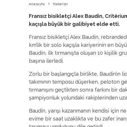
Anasayfa
Haberler
Fransız bisikletçi Alex Baudin, Critériu
kaçışla büyük bir galibiyet elde etti.
Fransız bisikletçi Alex Baudin, rebranded
km’lik bir solo kaçışla kariyerinin en büy
Baudin, ilk tırmanışta oluşan 10 kişilik 
başına ilerledi.
Zorlu bir başlangıçla birlikte, Baudin’ın li
takımının temposu düşerken, peloton ger
tırmanışını geçtikten sonra farkını bir d
şampiyonluk yolundaki rakiplerinden uzak
Baudin, yarışı kazanmanın kendisi için n
evime bir saat uzaklıkta ve bu zafer inan
taşımayı umduğunu dile getirdi.