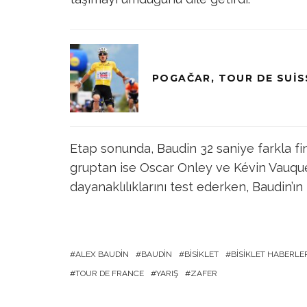
POGAČAR, TOUR DE SUIS
Etap sonunda, Baudin 32 saniye farkla fin
gruptan ise Oscar Onley ve Kévin Vauqueli
dayanaklılıklarını test ederken, Baudin’ı
ALEX BAUDIN
BAUDIN
BISIKLET
BISIKLET HABERLE
TOUR DE FRANCE
YARIŞ
ZAFER