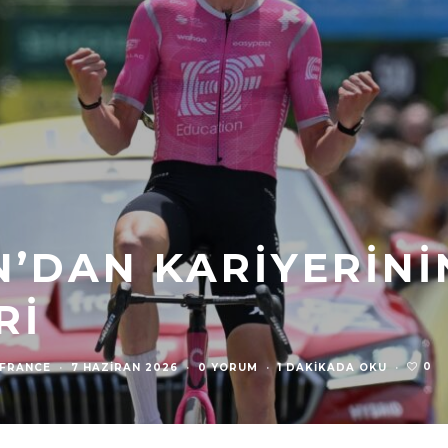
N’DAN KARIYERINI
RI
0
 FRANCE
·
7 HAZIRAN 2026
·
0 YORUM
·
1 DAKIKADA OKU
·