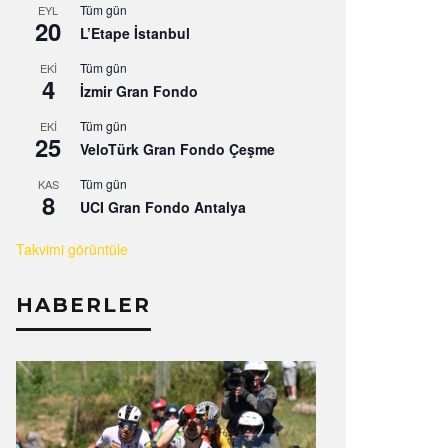
Tüm gün
EYL
20
L’Etape İstanbul
Tüm gün
EKI
4
İzmir Gran Fondo
Tüm gün
EKI
25
VeloTürk Gran Fondo Çeşme
Tüm gün
KAS
8
UCI Gran Fondo Antalya
Takvimi görüntüle
HABERLER