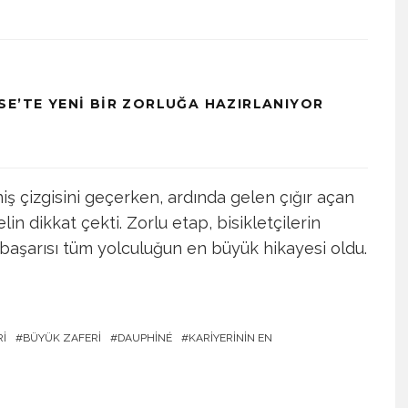
SE’TE YENI BIR ZORLUĞA HAZIRLANIYOR
iş çizgisini geçerken, ardında gelen çığır açan
n dikkat çekti. Zorlu etap, bisikletçilerin
n başarısı tüm yolculuğun en büyük hikayesi oldu.
RI
BÜYÜK ZAFERI
DAUPHINÉ
KARIYERININ EN