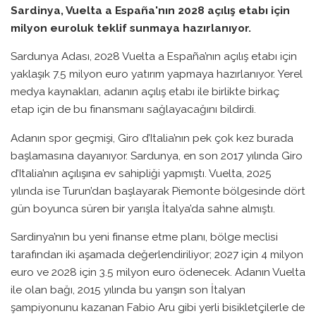
Sardinya, Vuelta a España'nın 2028 açılış etabı için
milyon euroluk teklif sunmaya hazırlanıyor.
Sardunya Adası, 2028 Vuelta a España’nın açılış etabı için
yaklaşık 7.5 milyon euro yatırım yapmaya hazırlanıyor. Yerel
medya kaynakları, adanın açılış etabı ile birlikte birkaç
etap için de bu finansmanı sağlayacağını bildirdi.
Adanın spor geçmişi, Giro d’Italia’nın pek çok kez burada
başlamasına dayanıyor. Sardunya, en son 2017 yılında Giro
d’Italia’nın açılışına ev sahipliği yapmıştı. Vuelta, 2025
yılında ise Turun’dan başlayarak Piemonte bölgesinde dört
gün boyunca süren bir yarışla İtalya’da sahne almıştı.
Sardinya’nın bu yeni finanse etme planı, bölge meclisi
tarafından iki aşamada değerlendiriliyor; 2027 için 4 milyon
euro ve 2028 için 3.5 milyon euro ödenecek. Adanın Vuelta
ile olan bağı, 2015 yılında bu yarışın son İtalyan
şampiyonunu kazanan Fabio Aru gibi yerli bisikletçilerle de