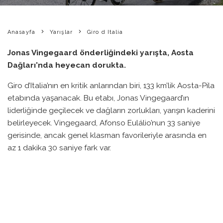
Anasayfa
Yarışlar
Giro d Italia
Jonas Vingegaard önderliğindeki yarışta, Aosta
Dağları'nda heyecan dorukta.
Giro d’Italia’nın en kritik anlarından biri, 133 km’lik Aosta-Pila
etabında yaşanacak. Bu etabı, Jonas Vingegaard’ın
liderliğinde geçilecek ve dağların zorlukları, yarışın kaderini
belirleyecek. Vingegaard, Afonso Eulálio’nun 33 saniye
gerisinde, ancak genel klasman favorileriyle arasında en
az 1 dakika 30 saniye fark var.
Thymen Arensman, Vingegaard için en önemli tehdit
olarak öne çıkarken, iki etap zaferiyle kendine güveniyor.
Ayrıca, Ben O’Connor’ın da yarışı agresif bir şekilde
sürdüreceği bekleniyor. O’Connor, İtalya’nın erken yaz
sıcaklarının da önemli bir faktör olacağına dikkat çekti, zira