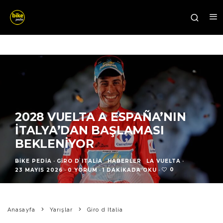
2028 VUELTA A ESPAÑA’NIN
İTALYA’DAN BAŞLAMASI
BEKLENIYOR
BIKE PEDIA
·
GIRO D ITALIA
HABERLER
LA VUELTA
·
0
23 MAYIS 2026
·
0 YORUM
·
1 DAKIKADA OKU
·
Anasayfa
Yarışlar
Giro d Italia