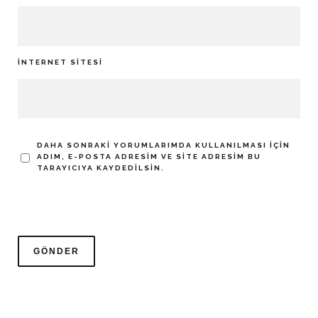
İNTERNET SITESI
DAHA SONRAKI YORUMLARIMDA KULLANILMASI IÇIN
ADIM, E-POSTA ADRESIM VE SITE ADRESIM BU
TARAYICIYA KAYDEDILSIN.