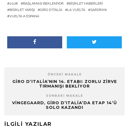
2028
BAŞLAMASI BEKLENIYOR
BISIKLET HABERLERI
BISIKLET YARIŞI
GIRO D'ITALIA
LA VUELTA
SARDINYA
VUELTA A ESPANA
ÖNCEKI MAKALE
GIRO D’ITALIA’NIN 14. ETABI: ZORLU ZIRVE
TIRMANIŞI BEKLIYOR
SONRAKI MAKALE
VINGEGAARD, GIRO D’ITALIA’DA ETAP 14’Ü
SOLO KAZANDI
İLGILI YAZILAR