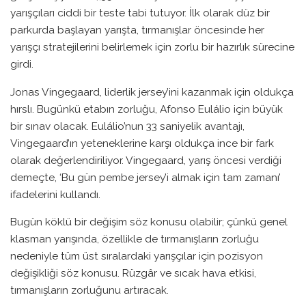
yarışçıları ciddi bir teste tabi tutuyor. İlk olarak düz bir
parkurda başlayan yarışta, tırmanışlar öncesinde her
yarışçı stratejilerini belirlemek için zorlu bir hazırlık sürecine
girdi.
Jonas Vingegaard, liderlik jersey’ini kazanmak için oldukça
hırslı. Bugünkü etabın zorluğu, Afonso Eulálio için büyük
bir sınav olacak. Eulálio’nun 33 saniyelik avantajı,
Vingegaard’ın yeteneklerine karşı oldukça ince bir fark
olarak değerlendiriliyor. Vingegaard, yarış öncesi verdiği
demeçte, ‘Bu gün pembe jersey’i almak için tam zamanı’
ifadelerini kullandı.
Bugün köklü bir değişim söz konusu olabilir; çünkü genel
klasman yarışında, özellikle de tırmanışların zorluğu
nedeniyle tüm üst sıralardaki yarışçılar için pozisyon
değişikliği söz konusu. Rüzgâr ve sıcak hava etkisi,
tırmanışların zorluğunu artıracak.