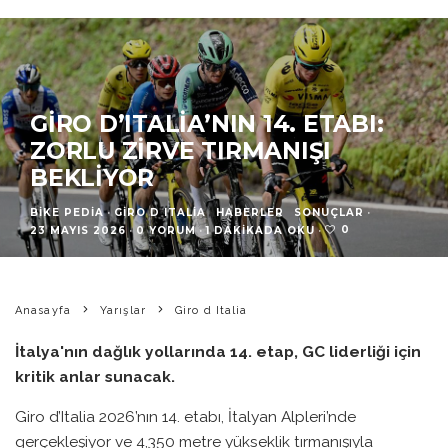
GIRO D’ITALIA’NIN 14. ETABI:
ZORLU ZIRVE TIRMANIŞI
BEKLIYOR
BIKE PEDIA
·
GIRO D ITALIA
HABERLER
SONUÇLAR
·
0
23 MAYIS 2026
·
0 YORUM
·
1 DAKIKADA OKU
·
Anasayfa
Yarışlar
Giro d Italia
İtalya'nın dağlık yollarında 14. etap, GC liderliği için
kritik anlar sunacak.
Giro d’Italia 2026’nın 14. etabı, İtalyan Alpleri’nde
gerçekleşiyor ve 4,350 metre yükseklik tırmanışıyla