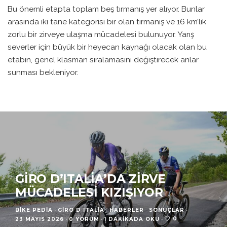
Bu önemli etapta toplam beş tırmanış yer alıyor. Bunlar
arasında iki tane kategorisi bir olan tırmanış ve 16 km’lik
zorlu bir zirveye ulaşma mücadelesi bulunuyor. Yarış
severler için büyük bir heyecan kaynağı olacak olan bu
etabın, genel klasman sıralamasını değiştirecek anlar
sunması bekleniyor.
GIRO D’ITALIA’DA ZIRVE
MÜCADELESI KIZIŞIYOR
BIKE PEDIA
·
GIRO D ITALIA
HABERLER
SONUÇLAR
·
0
23 MAYIS 2026
·
0 YORUM
·
1 DAKIKADA OKU
·