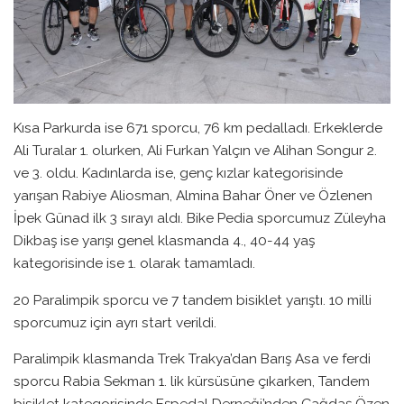
Kısa Parkurda ise 671 sporcu, 76 km pedalladı. Erkeklerde
Ali Turalar 1. olurken, Ali Furkan Yalçın ve Alihan Songur 2.
ve 3. oldu. Kadınlarda ise, genç kızlar kategorisinde
yarışan Rabiye Aliosman, Almina Bahar Öner ve Özlenen
İpek Günad ilk 3 sırayı aldı. Bike Pedia sporcumuz Züleyha
Dikbaş ise yarışı genel klasmanda 4., 40-44 yaş
kategorisinde ise 1. olarak tamamladı.
20 Paralimpik sporcu ve 7 tandem bisiklet yarıştı. 10 milli
sporcumuz için ayrı start verildi.
Paralimpik klasmanda Trek Trakya’dan Barış Asa ve ferdi
sporcu Rabia Sekman 1. lik kürsüsüne çıkarken, Tandem
bisiklet kategorisinde Eşpedal Derneği’nden Çağdaş Özen