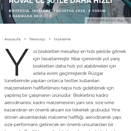
ROVAL CL 50 ILE DAHA HIZLI
BIKEPEDIA
·
İNCELEME
·
1 AĞUSTOS 2020
·
0 YORUM
·
0
3 DAKIKADA OKU
·
DCIM\100MEDIA\DJI_0649.JPG
Anasayfa
Teknoloji
İnceleme
Y
ol bisikletleri mesafeyi en hızlı şekilde gitmek
için tasarlanmıştır. Yıllar içerisinde yol yarış
bisikletleri daha hızlı yol alabilmeleri için
adeta evrim geçirmişlerdir. Rüzgar
tünellerinde yapılan onlarca testler, kullanılan
malzemelerin hafifletilmesi hepsi hızlı gidebilmek için
yapılmış bir çalışmanın ürünüdür. Bisikletiniz kadro
aerodinamisi, kadro malzemesinin yanı sıra, size ivme
kazandıran en önemli aksam ise tekerlek grubudur. Yine
dönen aksamlardaki malzeme hafifliği, aerodinamik yapı,
size performans getirecek en önemli unsurlardan bir