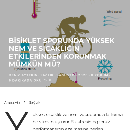
BISIKLET SPORUNDA YÜKSEK
NEM VE SICAKLIĞIN
ETKILERINDEN KORUNMAK
MÜMKÜN MÜ?
DENIZ AYTEKIN
·
SAĞLIK
·
1 AĞUSTOS 2020
·
0 YORUM
·
0
6 DAKIKADA OKU
·
Anasayfa
Sağlık
Y
üksek sıcaklık ve nem, vücudumuzda termal
bir stres oluşturur. Bu stresin egzersiz
performansının azalmasına neden