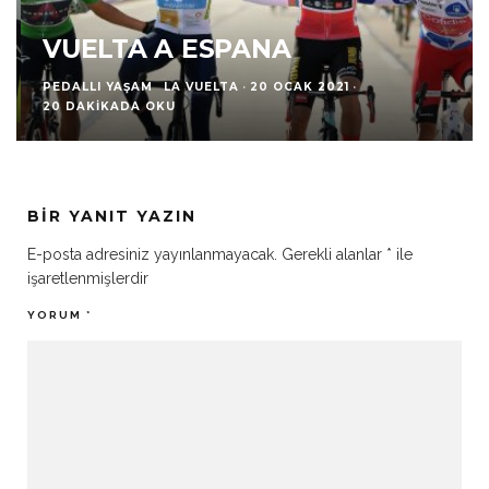
VUELTA A ESPANA
PEDALLI YAŞAM
LA VUELTA
·
20 OCAK 2021
·
20 DAKIKADA OKU
BIR YANIT YAZIN
E-posta adresiniz yayınlanmayacak.
Gerekli alanlar
*
ile
işaretlenmişlerdir
YORUM
*