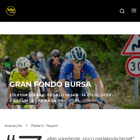
GRAN FONDO BURSA
ZÜLEYHA DIKBAŞ
·
PEDALLI YAŞAM
·
14 EYLÜL 2020
·
0
0 YORUM
·
2 DAKIKADA OKU
·
Anasayfa
Pedallı Yaşam
aferi yüreğinde, gücü pedalında hisset”