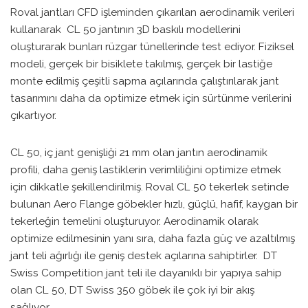
Roval jantları CFD işleminden çıkarılan aerodinamik verileri
kullanarak CL 50 jantının 3D baskılı modellerini
oluşturarak bunları rüzgar tünellerinde test ediyor. Fiziksel
modeli, gerçek bir bisiklete takılmış, gerçek bir lastiğe
monte edilmiş çeşitli sapma açılarında çalıştırılarak jant
tasarımını daha da optimize etmek için sürtünme verilerini
çıkartıyor.
CL 50, iç jant genişliği 21 mm olan jantın aerodinamik
profili, daha geniş lastiklerin verimliliğini optimize etmek
için dikkatle şekillendirilmiş. Roval CL 50 tekerlek setinde
bulunan Aero Flange göbekler hızlı, güçlü, hafif, kaygan bir
tekerleğin temelini oluşturuyor. Aerodinamik olarak
optimize edilmesinin yanı sıra, daha fazla güç ve azaltılmış
jant teli ağırlığı ile geniş destek açılarına sahiptirler. DT
Swiss Competition jant teli ile dayanıklı bir yapıya sahip
olan CL 50, DT Swiss 350 göbek ile çok iyi bir akış
sağlıyor.