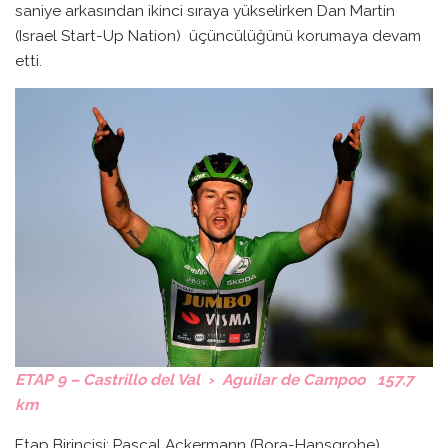
saniye arkasından ikinci sıraya yükselirken Dan Martin
(Israel Start-Up Nation) üçüncülüğünü korumaya devam
etti.
ETAP 9 – Castrillo del Val › Aguilar de Campoo 157.7
km
Etap Birincisi: Pascal Ackermann (Bora-Hansgrohe)