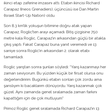
ikinci etap zaferine imzasını attı. Etabın ikincisi Richard
Carapaz (Ineos Grenadiers), üçüncüsü ise Dan Martin
(Israel Start-Up Nation) oldu.
Son 8.3 km’lik yokuşun bitimine doğru atak yapan
Carapaz, Roglic’ten arayı açamadı. Bitiş çizgisine 750
metre kala Roglic, Carapaz’ın arkasından güçlü bir atakla
çıkış yaptı. Fakat Carapaz buna yanıt veremedi ve 13
saniye sonra Roglic’in arkasından 2. olarak etabı
tamamladı.
Roglic yarıştan sonra şunları söyledi: “Yarış kazanmayı her
zaman seviyorum. Bu yüzden küçük bir fırsat olursa onu
değerlendiririm. Bugünkü etabın sonları çok zordu ama
şanslıyım ki bacaklarım dönüyordu. Yarış kazanmak çok
güzel. Aynı zamanda genel sıralamada zaman farkını
kapattığım için de çok mutluyum”
Primoz Roglic genel sıralamada Richard Carapaz’ın 13