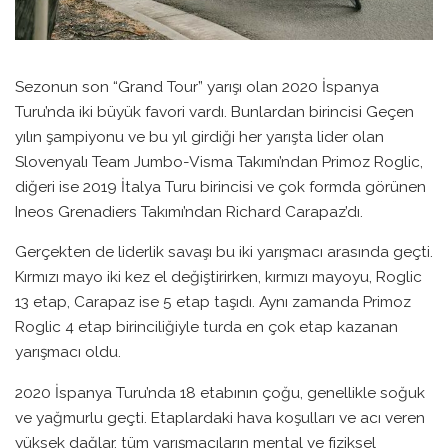
Sezonun son “Grand Tour” yarışı olan 2020 İspanya
Turu’nda iki büyük favori vardı. Bunlardan birincisi Geçen
yılın şampiyonu ve bu yıl girdiği her yarışta lider olan
Slovenyalı Team Jumbo-Visma Takımı’ndan Primoz Roglic,
diğeri ise 2019 İtalya Turu birincisi ve çok formda görünen
Ineos Grenadiers Takımı’ndan Richard Carapaz’dı.
Gerçekten de liderlik savaşı bu iki yarışmacı arasında geçti.
Kırmızı mayo iki kez el değiştirirken, kırmızı mayoyu, Roglic
13 etap, Carapaz ise 5 etap taşıdı. Aynı zamanda Primoz
Roglic 4 etap birinciliğiyle turda en çok etap kazanan
yarışmacı oldu.
2020 İspanya Turu’nda 18 etabının çoğu, genellikle soğuk
ve yağmurlu geçti. Etaplardaki hava koşulları ve acı veren
yüksek dağlar, tüm yarışmacıların mental ve fiziksel