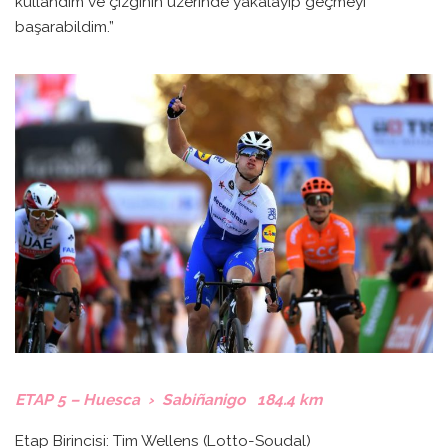
kullandım ve çizginin üzerinde yakalayıp geçmeyi
başarabildim.”
ETAP 5 – Huesca › Sabiñanigo 184.4 km
Etap Birincisi: Tim Wellens (Lotto-Soudal)