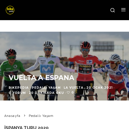
VUELTA A ESPANA
BIKEPEDIA
·
PEDALLI YAŞAM
LA VUELTA
·
20 OCAK 2021
·
0
0 YORUM
·
20 DAKIKADA OKU
·
Anasayfa
Pedallı Yaşam
İSPANYA TURU 2020