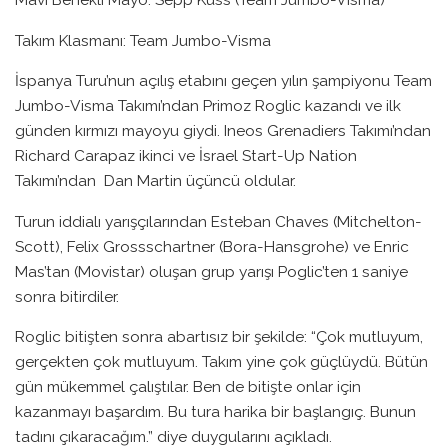
Takım Klasmanı: Team Jumbo-Visma
İspanya Turu’nun açılış etabını geçen yılın şampiyonu Team
Jumbo-Visma Takımı’ndan Primoz Roglic kazandı ve ilk
günden kırmızı mayoyu giydi. Ineos Grenadiers Takımı’ndan
Richard Carapaz ikinci ve İsrael Start-Up Nation
Takımı’ndan Dan Martin üçüncü oldular.
Turun iddialı yarışçılarından Esteban Chaves (Mitchelton-
Scott), Felix Grossschartner (Bora-Hansgrohe) ve Enric
Mas’tan (Movistar) oluşan grup yarışı Poglic’ten 1 saniye
sonra bitirdiler.
Roglic bitişten sonra abartısız bir şekilde: “Çok mutluyum,
gerçekten çok mutluyum. Takım yine çok güçlüydü. Bütün
gün mükemmel çalıştılar. Ben de bitişte onlar için
kazanmayı başardım. Bu tura harika bir başlangıç. Bunun
tadını çıkaracağım.” diye duygularını açıkladı.