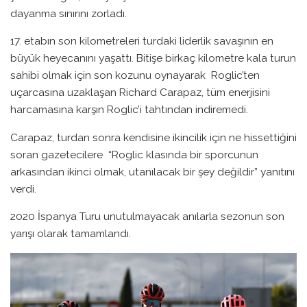
dayanma sınırını zorladı.
17. etabın son kilometreleri turdaki liderlik savaşının en
büyük heyecanını yaşattı. Bitişe birkaç kilometre kala turun
sahibi olmak için son kozunu oynayarak Roglic’ten
uçarcasına uzaklaşan Richard Carapaz, tüm enerjisini
harcamasına karşın Roglic’i tahtından indiremedi.
Carapaz, turdan sonra kendisine ikincilik için ne hissettiğini
soran gazetecilere “Roglic klasında bir sporcunun
arkasından ikinci olmak, utanılacak bir şey değildir” yanıtını
verdi.
2020 İspanya Turu unutulmayacak anılarla sezonun son
yarışı olarak tamamlandı.