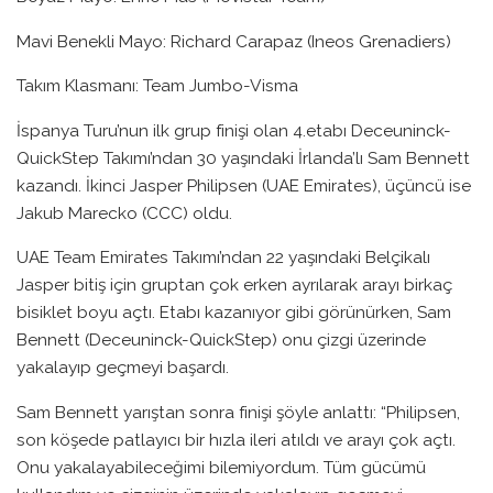
Mavi Benekli Mayo: Richard Carapaz (Ineos Grenadiers)
Takım Klasmanı: Team Jumbo-Visma
İspanya Turu’nun ilk grup finişi olan 4.etabı Deceuninck-
QuickStep Takımı’ndan 30 yaşındaki İrlanda’lı Sam Bennett
kazandı. İkinci Jasper Philipsen (UAE Emirates), üçüncü ise
Jakub Marecko (CCC) oldu.
UAE Team Emirates Takımı’ndan 22 yaşındaki Belçikalı
Jasper bitiş için gruptan çok erken ayrılarak arayı birkaç
bisiklet boyu açtı. Etabı kazanıyor gibi görünürken, Sam
Bennett (Deceuninck-QuickStep) onu çizgi üzerinde
yakalayıp geçmeyi başardı.
Sam Bennett yarıştan sonra finişi şöyle anlattı: “Philipsen,
son köşede patlayıcı bir hızla ileri atıldı ve arayı çok açtı.
Onu yakalayabileceğimi bilemiyordum. Tüm gücümü