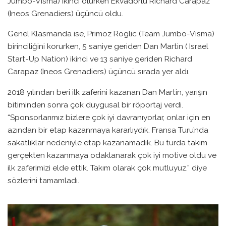
Jumbo-Visma) ikinci olurken Ekvadorlu Richard Carapaz
(Ineos Grenadiers) üçüncü oldu.
Genel Klasmanda ise, Primoz Roglic (Team Jumbo-Visma)
birinciliğini korurken, 5 saniye geriden Dan Martin ( Israel
Start-Up Nation) ikinci ve 13 saniye geriden Richard
Carapaz (Ineos Grenadiers) üçüncü sırada yer aldı.
2018 yılından beri ilk zaferini kazanan Dan Martin, yarışın
bitiminden sonra çok duygusal bir röportaj verdi.
“Sponsorlarımız bizlere çok iyi davranıyorlar, onlar için en
azından bir etap kazanmaya kararlıydık. Fransa Turu’nda
sakatlıklar nedeniyle etap kazanamadık. Bu turda takım
gerçekten kazanmaya odaklanarak çok iyi motive oldu ve
ilk zaferimizi elde ettik. Takım olarak çok mutluyuz.” diye
sözlerini tamamladı.