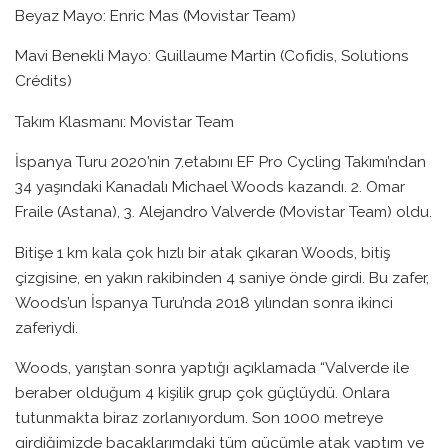
Beyaz Mayo: Enric Mas (Movistar Team)
Mavi Benekli Mayo: Guillaume Martin (Cofidis, Solutions
Crédits)
Takım Klasmanı: Movistar Team
İspanya Turu 2020’nin 7.etabını EF Pro Cycling Takımı’ndan
34 yaşındaki Kanadalı Michael Woods kazandı. 2. Omar
Fraile (Astana), 3. Alejandro Valverde (Movistar Team) oldu.
Bitişe 1 km kala çok hızlı bir atak çıkaran Woods, bitiş
çizgisine, en yakın rakibinden 4 saniye önde girdi. Bu zafer,
Woods’un İspanya Turu’nda 2018 yılından sonra ikinci
zaferiydi.
Woods, yarıştan sonra yaptığı açıklamada “Valverde ile
beraber olduğum 4 kişilik grup çok güçlüydü. Onlara
tutunmakta biraz zorlanıyordum. Son 1000 metreye
girdiğimizde bacaklarımdaki tüm gücümle atak yaptım ve