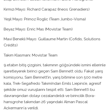
Kırmızı Mayo: Richard Carapaz (Ineos Grenadiers)
Yeşil Mayo: Primoz Roglic (Team Jumbo-Visma)
Beyaz Mayo: Enric Mas (Movistar Team)
Mavi Benekli Mayo: Guillaume Martin (Cofidis, Solutions
Crédits)
Takım Klasmanı: Movistar Team
9.etabın bitiş çizgisini, takımının göğsündeki ismini ellerinle
işaretleyerek birinci geçen Sam Bennett oldu. Fakat yarış
komisyonu, Sam Bennett’in, yarış bitimine son 500 metre
kala, Trek-Segafredo Takımı’ndan Emils Liepins’e, agresif
şekilde omuz vuruşlarını tespit etti. Sam Bennett’i bu
davranışından dolayı cezalandırıldı ve birincilik Bora-
hansgrohe takımdan 26 yaşındaki Alman Pascal
Ackermann‘a verildi.