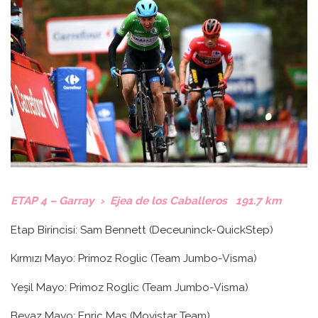
ETAP 4 – Garray › Ejea de los Caballeros 191.7 km
Etap Birincisi: Sam Bennett (Deceuninck-QuickStep)
Kırmızı Mayo: Primoz Roglic (Team Jumbo-Visma)
Yeşil Mayo: Primoz Roglic (Team Jumbo-Visma)
Beyaz Mayo: Enric Mas (Movistar Team)