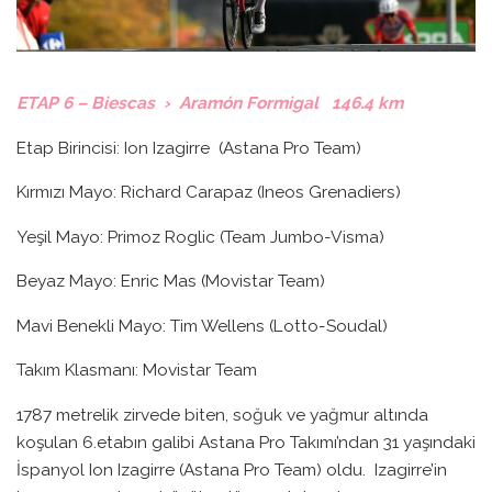
ETAP 6 – Biescas › Aramón Formigal 146.4 km
Etap Birincisi: Ion Izagirre (Astana Pro Team)
Kırmızı Mayo: Richard Carapaz (Ineos Grenadiers)
Yeşil Mayo: Primoz Roglic (Team Jumbo-Visma)
Beyaz Mayo: Enric Mas (Movistar Team)
Mavi Benekli Mayo: Tim Wellens (Lotto-Soudal)
Takım Klasmanı: Movistar Team
1787 metrelik zirvede biten, soğuk ve yağmur altında
koşulan 6.etabın galibi Astana Pro Takımı’ndan 31 yaşındaki
İspanyol Ion Izagirre (Astana Pro Team) oldu. Izagirre’in