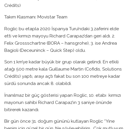
Crédits)
Takım Klasmanı: Movistar Team
Roglic bu etapla 2020 İspanya Turu’ndaki 3.zaferini elde
etti ve kırmızı mayoyu Richard Carapaz’dan geri aldı. 2.
Felix Grossschartne (BORA – hansgrohe), 3. ise Andrea
Bagioli (Deceuninck – Quick Step) oldu.
Son 1 km’ye kadar büyük bir grup olarak gelindi. En etkili
atağı 500 metre kala Guillaume Martin (Cofidis, Solutions
Crédits) yaptı, arayı açtı fakat bu son 100 metreye kadar
sürdü sonunda ancak 8. olabildi.
İnanılmaz bir güç gösterisi yapan Roglic, 10. etabı kırmızı
mayonun sahibi Richard Carapaz’ın 3 saniye önünde
bitirerek kazandı.
Bir gün önce 31. doğum gününü kutlayan Roglic “Yine
benim için güzel bir gün. Ne söyleyebilirim… Çok mutluyum.