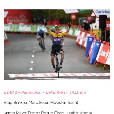
ETAP 2 – Pamplona › Lekunberri 151.6 km
Etap Birincisi: Marc Soler (Movistar Team)
Kırmızı Mayo: Primoz Roglic (Team Jumbo-Visma)