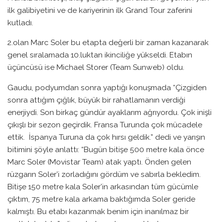
ilk galibiyetini ve de kariyerinin ilk Grand Tour zaferini
kutladı.
2.olan Marc Soler bu etapta değerli bir zaman kazanarak
genel sıralamada 10.luktan ikinciliğe yükseldi. Etabın
üçüncüsü ise Michael Storer (Team Sunweb) oldu.
Gaudu, podyumdan sonra yaptığı konuşmada “Çizgiden
sonra attığım çığlık, büyük bir rahatlamanın verdiği
enerjiydi. Son birkaç gündür ayaklarım ağrıyordu. Çok inişli
çıkışlı bir sezon geçirdik. Fransa Turunda çok mücadele
ettik. İspanya Turuna da çok hırsı geldik.” dedi ve yarışın
bitimini şöyle anlattı: “Bugün bitişe 500 metre kala önce
Marc Soler (Movistar Team) atak yaptı. Önden gelen
rüzgarın Soler’i zorladığını gördüm ve sabırla bekledim.
Bitişe 150 metre kala Soler’in arkasından tüm gücümle
çıktım, 75 metre kala arkama baktığımda Soler geride
kalmıştı. Bu etabı kazanmak benim için inanılmaz bir