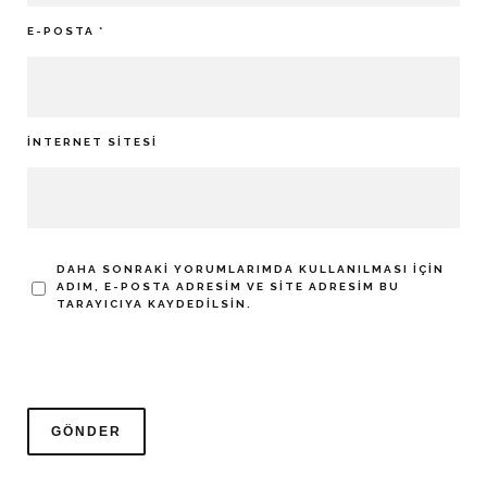
E-POSTA
*
İNTERNET SITESI
DAHA SONRAKI YORUMLARIMDA KULLANILMASI IÇIN
ADIM, E-POSTA ADRESIM VE SITE ADRESIM BU
TARAYICIYA KAYDEDILSIN.