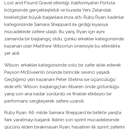
Lost and Found Gravel etkinliği, Kaliforniya’nın Portola
bölgesinde gerçekleştirildi ve burada Yeni Zelandalı
bisikletçiler büyük başarılara imza attı. Ruby Ryan, kadınlar
kategorisinde Samara Sheppard ile girdiği kıyasıya
mücadelede zafere ulaştı. Bu yarış, Ryan için aynı
zamanda bir başlangıç oldu; çünkü erkekler kategorisinde
kazanan olan Matthew Wilson’un önerisiyle bu etkinlikte
yer aldı.
Wilson, erkekler kategorisinde solo bir zafer elde ederek
Payson McElveen’in önünde birincilik sevinci yaşadı.
Geçtiğimiz yılın kazananı Peter Stetina ise üçüncülüğü
elde etti. Wilson, başlangıçtan itibaren önde götürdüğü
yarışı son ana kadar sürdürdü ve finalde etkileyici bir
performans sergileyerek zafere uzandı.
Ruby Ryan, 66. milde Samara Sheppard ile birlikte yarışta
fark yaratmayı başardı. İkilinin son sprint mücadelesinde
gücünü elden bırakmayan Ryan, hayatının ilk sprint zaferini