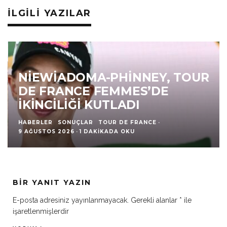
İLGILI YAZILAR
NIEWIADOMA-PHINNEY, TOUR
DE FRANCE FEMMES’DE
İKINCILIĞI KUTLADI
HABERLER
SONUÇLAR
TOUR DE FRANCE
·
9 AĞUSTOS 2026
·
1 DAKIKADA OKU
BIR YANIT YAZIN
E-posta adresiniz yayınlanmayacak.
Gerekli alanlar
*
ile
işaretlenmişlerdir