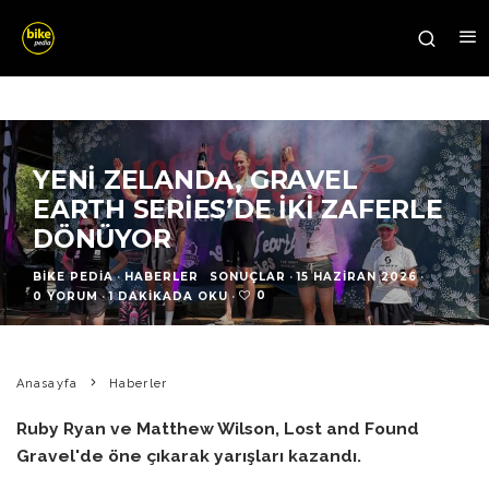
YENI ZELANDA, GRAVEL
EARTH SERIES’DE İKI ZAFERLE
DÖNÜYOR
BIKE PEDIA
·
HABERLER
SONUÇLAR
·
15 HAZIRAN 2026
·
0
0 YORUM
·
1 DAKIKADA OKU
·
Anasayfa
Haberler
Ruby Ryan ve Matthew Wilson, Lost and Found
Gravel'de öne çıkarak yarışları kazandı.