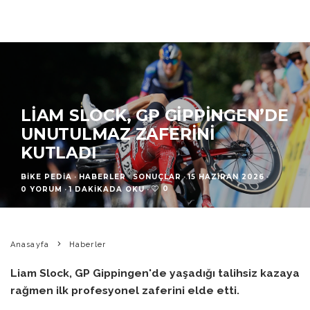
LIAM SLOCK, GP GIPPINGEN’DE
UNUTULMAZ ZAFERINI
KUTLADI
BIKE PEDIA
·
HABERLER
SONUÇLAR
·
15 HAZIRAN 2026
·
0
0 YORUM
·
1 DAKIKADA OKU
·
Anasayfa
Haberler
Liam Slock, GP Gippingen'de yaşadığı talihsiz kazaya
rağmen ilk profesyonel zaferini elde etti.