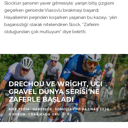
Slock’un şansının yaver gitmesiyle, yarışın bitiş çizgisini
geçerken gerisinde Vlasov’u bırakmayı başardı.
Hayallerinin peşinden koşarken yaşanan bu kazayı, ‘yılın
başarısızlığı’ olarak nitelendiren Slock, “Zaferim
olduğundan çok mutluyum” diye belirtti.
DRECHOU VE WRIGHT, UCI
GRAVEL DÜNYA SERISI’NE
ZAFERLE BAŞLADI
BIKE PEDIA
·
HABERLER
SONUÇLAR
·
15 HAZIRAN 2026
·
0
0 YORUM
·
1 DAKIKADA OKU
·