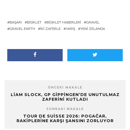
BAŞARI
BISIKLET
BISIKLET HABERLERI
GRAVEL
GRAVEL EARTH
İKI ZAFERLE
YARIŞ
YENI ZELANDA
ÖNCEKI MAKALE
LIAM SLOCK, GP GIPPINGEN’DE UNUTULMAZ
ZAFERINI KUTLADI
SONRAKI MAKALE
TOUR DE SUISSE 2026: POGAČAR,
RAKIPLERINE KARŞI ŞANSINI ZORLUYOR