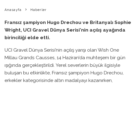
Anasayfa
Haberler
Fransız şampiyon Hugo Drechou ve Britanyalı Sophie
Wright, UCI Gravel Dünya Serisi'nin açılış ayağında
birinciliği elde etti.
UCI Gravel Dünya Serisi’nin açılış yarışı olan Wish One
Millau Grands Causses, 14 Haziran’da muhteşem bir gün
ışığında gerçekleştirildi. Yerel severlerin büyük ilgisiyle
buluşan bu etkinlikte, Fransız şampiyon Hugo Drechou,
erkekler kategorisinde altın madalyayı kazanırken,
Britanyalı Sophie Wright da kadınlar kategorisinde ipi
göğüsledi.
Drechou, yarışı 4 saat 00 dakika 09 saniyede
tamamlayarak, Alpecin-Premier Tech’ten Jente Michels ile
kıyasıya bir mücadele içine girdi. Michels, yarışı yalnızca 4
saniye geride bitirerek ikincilik elde etti. Önceki yılın