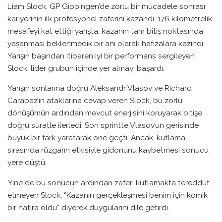
Liam Slock, GP Gippingen’de zorlu bir mücadele sonrası
kariyerinin ilk profesyonel zaferini kazandı. 176 kilometrelik
mesafeyi kat ettiği yarışta, kazanın tam bitiş noktasında
yaşanması beklenmedik bir anı olarak hafızalara kazındı.
Yarışın başından itibaren iyi bir performans sergileyen
Slock, lider grubun içinde yer almayı başardı.
Yarışın sonlarına doğru Aleksandr Vlasov ve Richard
Carapaz’ın ataklarına cevap veren Slock, bu zorlu
dönüşümün ardından mevcut enerjisini koruyarak bitişe
doğru süratle ilerledi. Son sprintte Vlasov’un gerisinde
büyük bir fark yaratarak öne geçti. Ancak, kutlama
sırasında rüzgarın etkisiyle gidonunu kaybetmesi sonucu
yere düştü.
Yine de bu sonucun ardından zaferi kutlamakta tereddüt
etmeyen Slock, “Kazanın gerçekleşmesi benim için komik
bir hatıra oldu” diyerek duygularını dile getirdi.