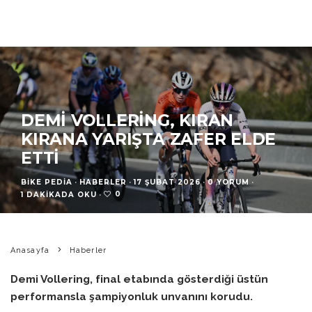
DEMI VOLLERING, KIRAN
KIRANA YARIŞTA ZAFER ELDE
ETTI
BIKE PEDIA
·
HABERLER
·
17 ŞUBAT 2026
·
0 YORUM
·
0
1 DAKIKADA OKU
·
Anasayfa
Haberler
Demi Vollering, final etabında gösterdiği üstün
performansla şampiyonluk unvanını korudu.