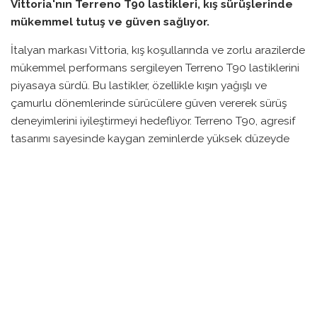
Vittoria'nın Terreno T90 lastikleri, kış sürüşlerinde
mükemmel tutuş ve güven sağlıyor.
İtalyan markası Vittoria, kış koşullarında ve zorlu arazilerde
mükemmel performans sergileyen Terreno T90 lastiklerini
piyasaya sürdü. Bu lastikler, özellikle kışın yağışlı ve
çamurlu dönemlerinde sürücülere güven vererek sürüş
deneyimlerini iyileştirmeyi hedefliyor. Terreno T90, agresif
tasarımı sayesinde kaygan zeminlerde yüksek düzeyde
tutuş sunuyor.
Test sürecimde bu lastikleri, kışın çamur, kar ve buz gibi
zorlu koşullarda kullandım ve elde edilen performanstan
oldukça memnun kaldım. Lastikler, kaygan zeminlerde
ciddi grip sağlarken, arazide tırmanma ve inişlerde de
güvenli bir sürüş imkanı sundu. Üstelik, kış boyunca hiç
patlama yaşamadım, bu da lastiklerin güvenilirliğini
artırıyor.