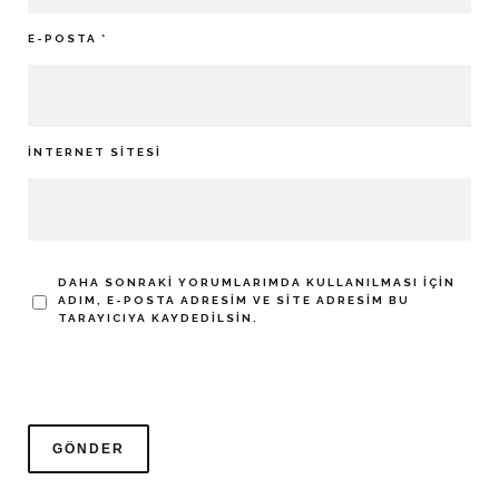
E-POSTA
*
İNTERNET SITESI
DAHA SONRAKI YORUMLARIMDA KULLANILMASI IÇIN
ADIM, E-POSTA ADRESIM VE SITE ADRESIM BU
TARAYICIYA KAYDEDILSIN.