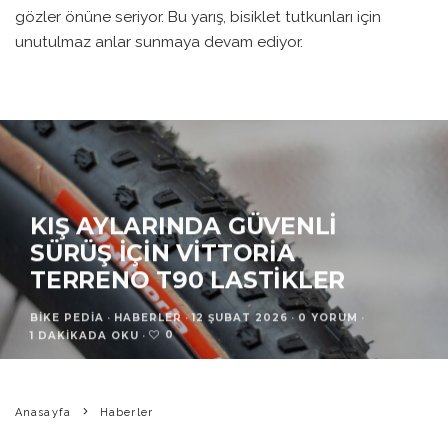
gözler önüne seriyor. Bu yarış, bisiklet tutkunları için
unutulmaz anlar sunmaya devam ediyor.
KIŞ AYLARINDA GÜVENLI
SÜRÜŞ İÇIN VITTORIA
TERRENO T90 LASTIKLER
BIKE PEDIA
·
HABERLER
·
12 ŞUBAT 2026
·
0 YORUM
·
0
1 DAKIKADA OKU
·
Anasayfa
Haberler