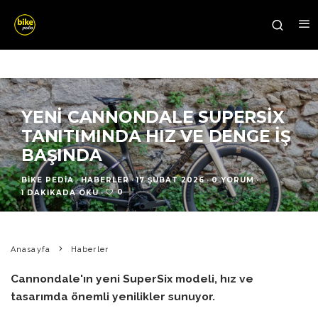
YENI CANNONDALE SUPERSIX
TANITIMINDA HIZ VE DENGE İŞ
BAŞINDA
BIKE PEDIA
·
HABERLER
·
17 ŞUBAT 2026
·
0 YORUM
·
0
1 DAKIKADA OKU
·
Anasayfa
Haberler
Cannondale'ın yeni SuperSix modeli, hız ve
tasarımda önemli yenilikler sunuyor.