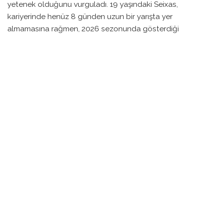
yetenek olduğunu vurguladı. 19 yaşındaki Seixas,
kariyerinde henüz 8 günden uzun bir yarışta yer
almamasına rağmen, 2026 sezonunda gösterdiği
performansla dikkatleri üzerine çekmeyi başardı.
Bu yıl boyunca altı yarış kazanarak adını duyuran Seixas,
La Flèche Wallonne gibi prestijli organizasyonlarda zafer
kazanarak geleceğin yıldızı haline geldi. Prudhomme, onun
Pogačar ve Vingegaard gibi isimlerle aynı startta yer
almasının büyük bir olay olduğunu söyledi.
Seixas, bu yıl Tour de France’a katılan en genç bisikletçi
olacak ve Prudhomme, onun yarışa katılma amacının
sadece deneyim kazanmak olmadığını, aynı zamanda iyi
sonuçlar elde etmek olduğunu ifade etti. ‘Bir etap zaferi
beklemek neden olmasın?’ diye ekledi.
Hünerlerini sergilemesi beklenen Seixas’ın elde edeceği
başarılar merakla bekleniyor. Prudhomme, genç