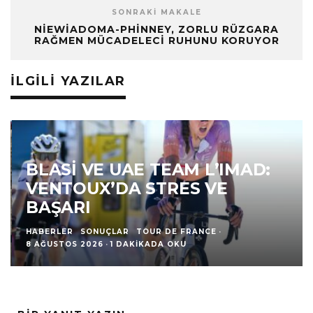
SONRAKI MAKALE
NIEWIADOMA-PHINNEY, ZORLU RÜZGARA
RAĞMEN MÜCADELECI RUHUNU KORUYOR
İLGILI YAZILAR
BLASI VE UAE TEAM L’IMAD:
VENTOUX’DA STRES VE
BAŞARI
HABERLER
SONUÇLAR
TOUR DE FRANCE
·
8 AĞUSTOS 2026
·
1 DAKIKADA OKU