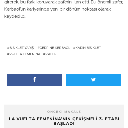
girerek, bu farkı koruyarak zaferini ilan etti. Bu önemli zafer,
Kerbaol’un kariyerinde yeni bir dönüm noktası olarak
kaydedildi.
BISIKLET YARIŞI
CÉDRINE KERBAOL
KADIN BISIKLET
VUELTA FEMENINA
ZAFER
ÖNCEKI MAKALE
LA VUELTA FEMENINA’NIN ÇEKIŞMELI 3. ETABI
BAŞLADI