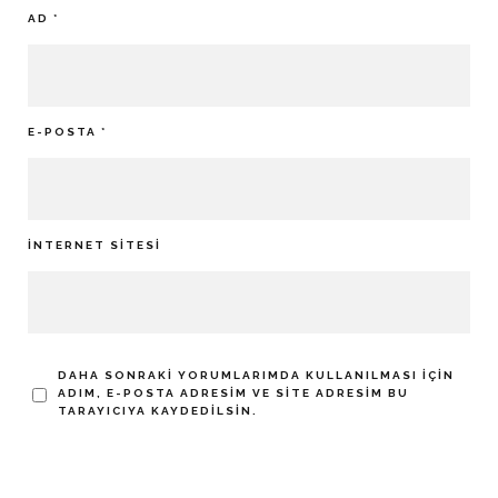
AD
*
E-POSTA
*
İNTERNET SITESI
DAHA SONRAKI YORUMLARIMDA KULLANILMASI IÇIN
ADIM, E-POSTA ADRESIM VE SITE ADRESIM BU
TARAYICIYA KAYDEDILSIN.