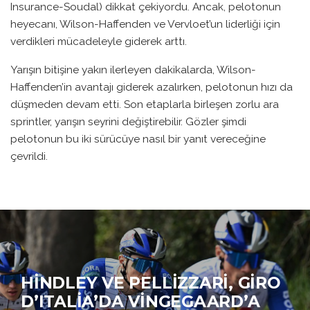
Insurance-Soudal) dikkat çekiyordu. Ancak, pelotonun
heyecanı, Wilson-Haffenden ve Vervloet’un liderliği için
verdikleri mücadeleyle giderek arttı.
Yarışın bitişine yakın ilerleyen dakikalarda, Wilson-
Haffenden’in avantajı giderek azalırken, pelotonun hızı da
düşmeden devam etti. Son etaplarla birleşen zorlu ara
sprintler, yarışın seyrini değiştirebilir. Gözler şimdi
pelotonun bu iki sürücüye nasıl bir yanıt vereceğine
çevrildi.
HINDLEY VE PELLIZZARI, GIRO
D’ITALIA’DA VINGEGAARD’A