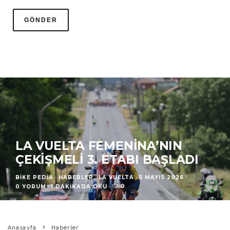
LA VUELTA FEMENINA’NIN
ÇEKIŞMELI 3. ETABI BAŞLADI
BIKE PEDIA
·
HABERLER
LA VUELTA
·
5 MAYIS 2026
·
0
0 YORUM
·
1 DAKIKADA OKU
·
Anasayfa
Haberler