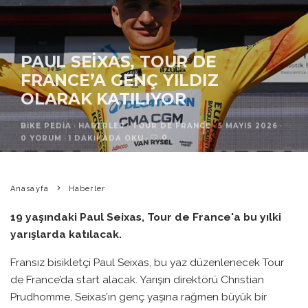
PAUL SEIXAS, TOUR DE
FRANCE’A GENÇ YILDIZ
OLARAK KATILIYOR
BIKE PEDIA
·
HABERLER
TOUR DE FRANCE
·
5 MAYIS 2026
·
0
0 YORUM
·
1 DAKIKADA OKU
·
Anasayfa
Haberler
19 yaşındaki Paul Seixas, Tour de France'a bu yılki
yarışlarda katılacak.
Fransız bisikletçi Paul Seixas, bu yaz düzenlenecek Tour
de France’da start alacak. Yarışın direktörü Christian
Prudhomme, Seixas’ın genç yaşına rağmen büyük bir