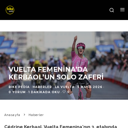
VUELTA FEMENINA’DA
KERBAOL’UN SOLO ZAFERI
BIKE PEDIA
·
HABERLER
LA VUELTA
·
5 MAYIS 2026
·
0
0 YORUM
·
1 DAKIKADA OKU
·
Anasayfa
Haberler
Cédrine Kerbaol, Vuelta Femenina'nın 3. etabında