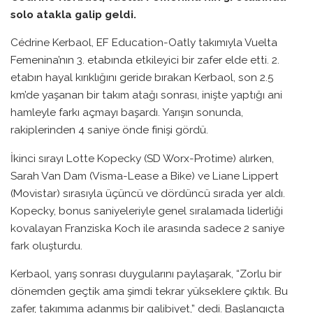
solo atakla galip geldi.
Cédrine Kerbaol, EF Education-Oatly takımıyla Vuelta
Femenina’nın 3. etabında etkileyici bir zafer elde etti. 2.
etabın hayal kırıklığını geride bırakan Kerbaol, son 2.5
km’de yaşanan bir takım atağı sonrası, inişte yaptığı ani
hamleyle farkı açmayı başardı. Yarışın sonunda,
rakiplerinden 4 saniye önde finişi gördü.
İkinci sırayı Lotte Kopecky (SD Worx-Protime) alırken,
Sarah Van Dam (Visma-Lease a Bike) ve Liane Lippert
(Movistar) sırasıyla üçüncü ve dördüncü sırada yer aldı.
Kopecky, bonus saniyeleriyle genel sıralamada liderliği
kovalayan Franziska Koch ile arasında sadece 2 saniye
fark oluşturdu.
Kerbaol, yarış sonrası duygularını paylaşarak, “Zorlu bir
dönemden geçtik ama şimdi tekrar yükseklere çıktık. Bu
zafer, takımıma adanmış bir galibiyet,” dedi. Başlangıçta