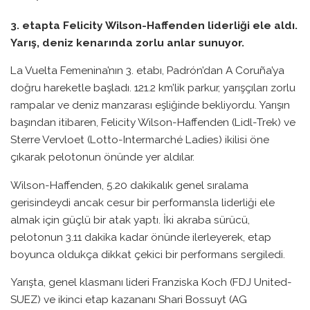
3. etapta Felicity Wilson-Haffenden liderliği ele aldı.
Yarış, deniz kenarında zorlu anlar sunuyor.
La Vuelta Femenina’nın 3. etabı, Padrón’dan A Coruña’ya
doğru hareketle başladı. 121.2 km’lik parkur, yarışçıları zorlu
rampalar ve deniz manzarası eşliğinde bekliyordu. Yarışın
başından itibaren, Felicity Wilson-Haffenden (Lidl-Trek) ve
Sterre Vervloet (Lotto-Intermarché Ladies) ikilisi öne
çıkarak pelotonun önünde yer aldılar.
Wilson-Haffenden, 5.20 dakikalık genel sıralama
gerisindeydi ancak cesur bir performansla liderliği ele
almak için güçlü bir atak yaptı. İki akraba sürücü,
pelotonun 3.11 dakika kadar önünde ilerleyerek, etap
boyunca oldukça dikkat çekici bir performans sergiledi.
Yarışta, genel klasmanı lideri Franziska Koch (FDJ United-
SUEZ) ve ikinci etap kazananı Shari Bossuyt (AG