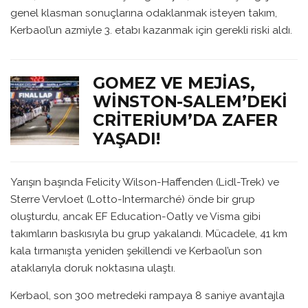
genel klasman sonuçlarına odaklanmak isteyen takım,
Kerbaol’un azmiyle 3. etabı kazanmak için gerekli riski aldı.
GOMEZ VE MEJIAS,
WINSTON-SALEM’DEKI
CRITERIUM’DA ZAFER
YAŞADI!
Yarışın başında Felicity Wilson-Haffenden (Lidl-Trek) ve
Sterre Vervloet (Lotto-Intermarché) önde bir grup
oluşturdu, ancak EF Education-Oatly ve Visma gibi
takımların baskısıyla bu grup yakalandı. Mücadele, 41 km
kala tırmanışta yeniden şekillendi ve Kerbaol’un son
ataklarıyla doruk noktasına ulaştı.
Kerbaol, son 300 metredeki rampaya 8 saniye avantajla