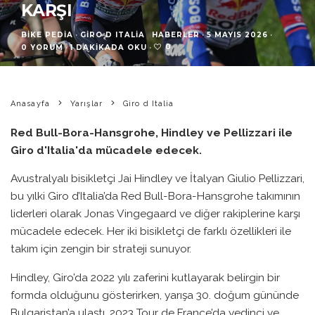
KARŞI
BIKE PEDIA
·
GIRO D ITALIA
HABERLER
·
5 MAYIS 2026
·
0
0 YORUM
·
1 DAKIKADA OKU
·
Anasayfa
Yarışlar
Giro d Italia
Red Bull-Bora-Hansgrohe, Hindley ve Pellizzari ile
Giro d'Italia'da mücadele edecek.
Avustralyalı bisikletçi Jai Hindley ve İtalyan Giulio Pellizzari,
bu yılki Giro d’Italia’da Red Bull-Bora-Hansgrohe takımının
liderleri olarak Jonas Vingegaard ve diğer rakiplerine karşı
mücadele edecek. Her iki bisikletçi de farklı özellikleri ile
takım için zengin bir strateji sunuyor.
Hindley, Giro’da 2022 yılı zaferini kutlayarak belirgin bir
formda olduğunu gösterirken, yarışa 30. doğum gününde
Bulgaristan’a ulaştı. 2023 Tour de France’da yedinci ve