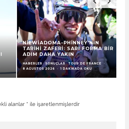
NIEWIADOMA-PHINNEY’NIN
V
TARIHI ZAFERI: SARI FORMA BIR
S
ADIM DAHA YAKIN
G
HABERLER
SONUÇLAR
TOUR DE FRANCE
·
HA
8 AĞUSTOS 2026
·
1 DAKIKADA OKU
1 
kli alanlar
*
ile işaretlenmişlerdir