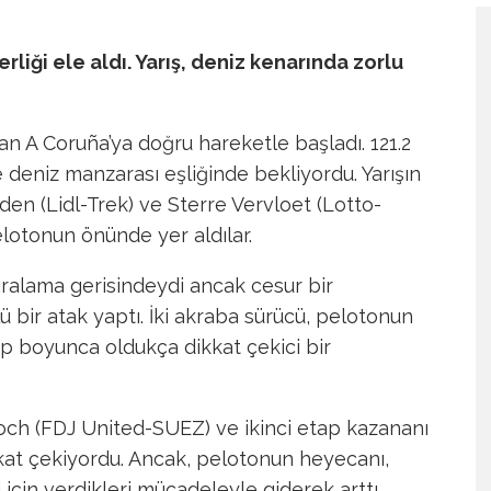
rliği ele aldı. Yarış, deniz kenarında zorlu
an A Coruña’ya doğru hareketle başladı. 121.2
ve deniz manzarası eşliğinde bekliyordu. Yarışın
den (Lidl-Trek) ve Sterre Vervloet (Lotto-
elotonun önünde yer aldılar.
ıralama gerisindeydi ancak cesur bir
ü bir atak yaptı. İki akraba sürücü, pelotonun
ap boyunca oldukça dikkat çekici bir
 Koch (FDJ United-SUEZ) ve ikinci etap kazananı
kat çekiyordu. Ancak, pelotonun heyecanı,
 için verdikleri mücadeleyle giderek arttı.