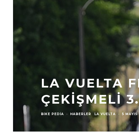
LA VUELTA 
ÇEKIŞMELI 3
BIKE PEDIA
·
HABERLER
LA VUELTA
·
5 MAYIS