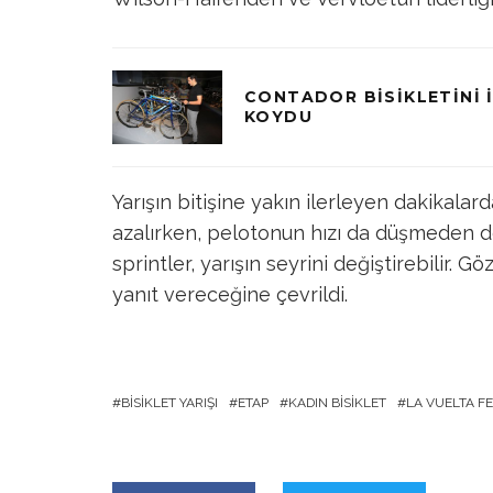
CONTADOR BISIKLETINI 
KOYDU
Yarışın bitişine yakın ilerleyen dakikalar
azalırken, pelotonun hızı da düşmeden de
sprintler, yarışın seyrini değiştirebilir. 
yanıt vereceğine çevrildi.
BISIKLET YARIŞI
ETAP
KADIN BISIKLET
LA VUELTA F