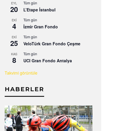
Tüm gün
EYL
20
L’Etape İstanbul
Tüm gün
EKI
4
İzmir Gran Fondo
Tüm gün
EKI
25
VeloTürk Gran Fondo Çeşme
Tüm gün
KAS
8
UCI Gran Fondo Antalya
Takvimi görüntüle
HABERLER