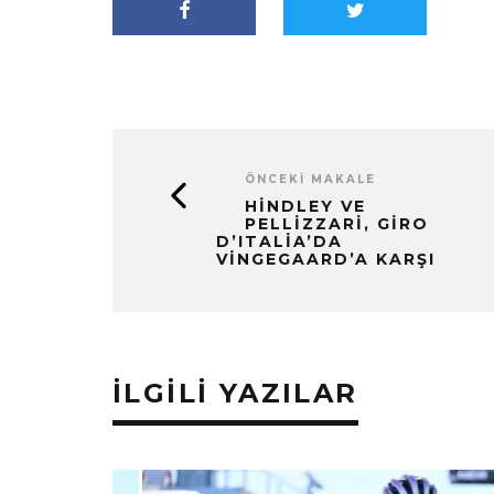
ÖNCEKI MAKALE
HINDLEY VE
PELLIZZARI, GIRO
D’ITALIA’DA
VINGEGAARD’A KARŞI
İLGILI YAZILAR