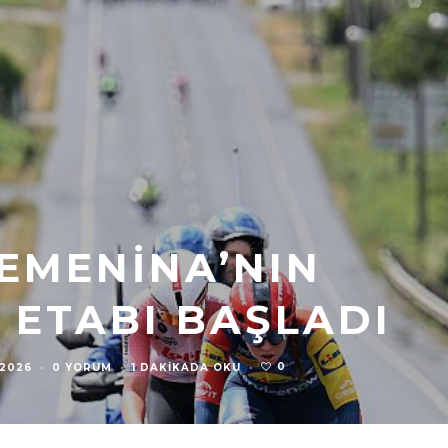
FEMENINA’NIN
. ETABI BAŞLADI
0
 2026
·
0 YORUM
·
1 DAKIKADA OKU
·