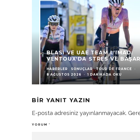
BLASI VE UAE TEAM L’IMAD:
VENTOUX’DA STRES VE BAŞARI
HABERLER
SONUÇLAR
TOUR DE FRANCE
·
8 AĞUSTOS 2026
·
1 DAKIKADA OKU
BIR YANIT YAZIN
E-posta adresiniz yayınlanmayacak.
Gere
YORUM
*