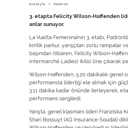
Anasayfa
Haberler
3. etapta Felicity Wilson-Haffenden lide
anlar sunuyor.
La Vuelta Femenina’nın 3. etabı, Padrón’d
km’lik parkur, yarışçıları zorlu rampalar 
başından itibaren, Felicity Wilson-Haffen
Intermarché Ladies) ikilisi öne çıkarak p
Wilson-Haffenden, 5.20 dakikalık genel s
performansla liderliği ele almak için güçl
3.11 dakika kadar önünde ilerleyerek, et
performans sergiledi.
Yarışta, genel klasmanı lideri Franziska
Shari Bossuyt (AG Insurance-Soudal) dik
Wilson-Haffenden ve Vervloet’un liderliği