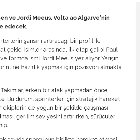
sen ve Jordi Meeus, Volta ao Algarve'nin
le edecek.
erlerin şansını artıracağı bir profil ile
at çekici isimler arasında, ilk etap galibi Paul
ve formda ismi Jordi Meeus yer alıyor. Yarışın
printine hazırlık yapmak için pozisyon almakta
r. Takımlar, erken bir atak yapmadan önce
te. Bu durum, sprinterler için stratejik hareket
 ekiplerin de yoğun bir şekilde çalışması
ması, gerilim seviyesini artırırken, sürücüler
hip.
çok sayıda sporcunun birlikte hareket etmesi.