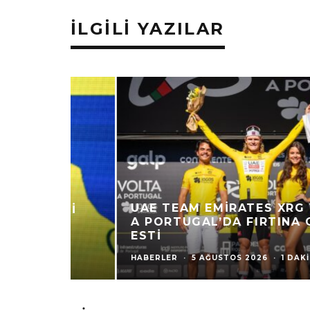
İLGILI YAZILAR
UAE TEAM EMIRATES XRG VOLTA
A PORTUGAL’DA FIRTINA GIBI
ESTI
HABERLER
·
5 AĞUSTOS 2026
·
1 DAKIKADA OKU