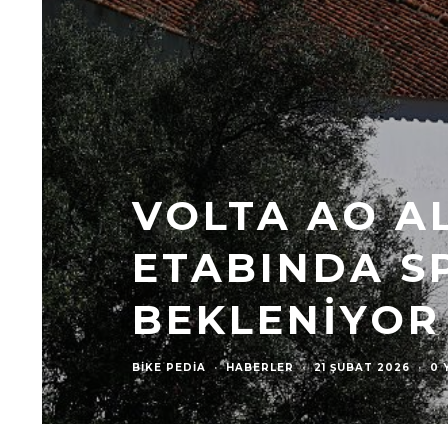
VOLTA AO A
ETABINDA SP
BEKLENIYOR
BIKE PEDIA
·
HABERLER
·
21 ŞUBAT 2026
·
0 