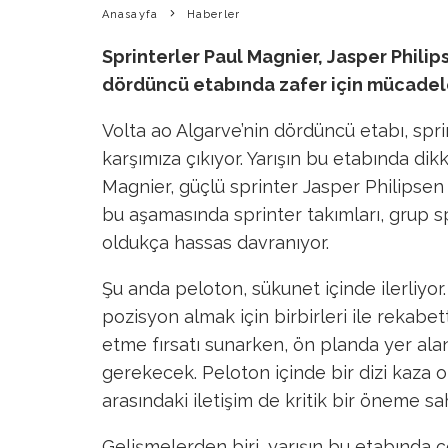
Anasayfa
Haberler
Sprinterler Paul Magnier, Jasper Philip
dördüncü etabında zafer için mücade
Volta ao Algarve’nin dördüncü etabı, sprint
karşımıza çıkıyor. Yarışın bu etabında dikk
Magnier, güçlü sprinter Jasper Philipsen 
bu aşamasında sprinter takımları, grup s
oldukça hassas davranıyor.
Şu anda peloton, sükunet içinde ilerliyo
pozisyon almak için birbirleri ile rekabet
etme fırsatı sunarken, ön planda yer alan
gerekecek. Peloton içinde bir dizi kaza ol
arasındaki iletişim de kritik bir öneme sa
Gelişmelerden biri, yarışın bu etabında 