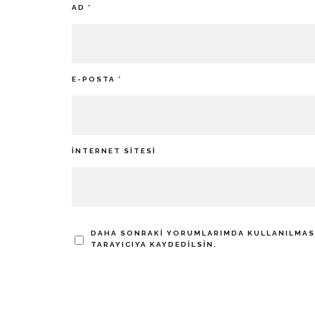
AD
*
E-POSTA
*
İNTERNET SITESI
DAHA SONRAKI YORUMLARIMDA KULLANILMASI 
TARAYICIYA KAYDEDILSIN.