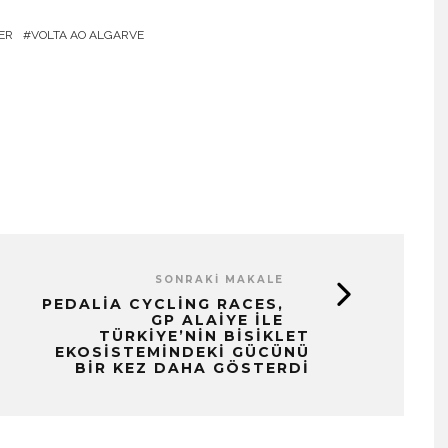
ER
VOLTA AO ALGARVE
SONRAKI MAKALE
PEDALIA CYCLING RACES,
GP ALAIYE ILE
TÜRKIYE’NIN BISIKLET
EKOSISTEMINDEKI GÜCÜNÜ
BIR KEZ DAHA GÖSTERDI