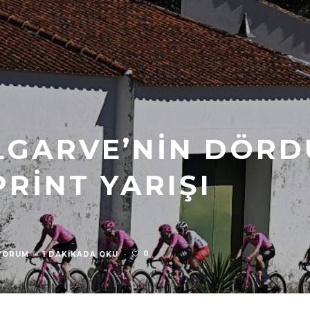
LGARVE’NIN DÖR
RINT YARIŞI
0
YORUM
·
1 DAKIKADA OKU
·