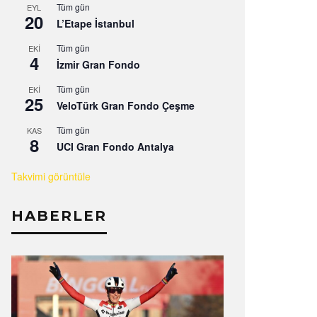
Tüm gün
EYL
20
L’Etape İstanbul
Tüm gün
EKI
4
İzmir Gran Fondo
Tüm gün
EKI
25
VeloTürk Gran Fondo Çeşme
Tüm gün
KAS
8
UCI Gran Fondo Antalya
Takvimi görüntüle
HABERLER