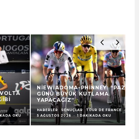
NIEWIADOMA-PHINNEY: “PAZAR
D
GÜNÜ BÜYÜK KUTLAMA
F
YAPACAĞIZ”
U
HABERLER
SONUÇLAR
TOUR DE FRANCE
·
HA
5 AĞUSTOS 2026
·
1 DAKIKADA OKU
5 