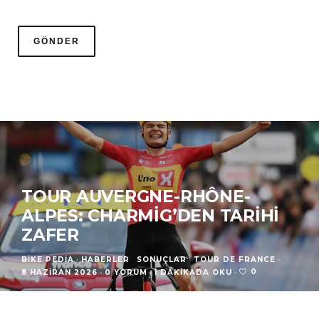
TOUR AUVERGNE-RHÔNE-
ALPES: CHARMIG’DEN TARIHI
ZAFER
BIKE PEDIA
·
HABERLER
SONUÇLAR
TOUR DE FRANCE
·
0
8 HAZIRAN 2026
·
0 YORUM
·
1 DAKIKADA OKU
·