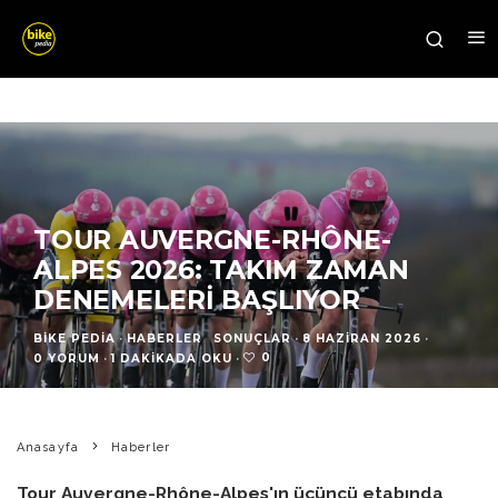
TOUR AUVERGNE-RHÔNE-
ALPES 2026: TAKIM ZAMAN
DENEMELERI BAŞLIYOR
BIKE PEDIA
·
HABERLER
SONUÇLAR
·
8 HAZIRAN 2026
·
0
0 YORUM
·
1 DAKIKADA OKU
·
Anasayfa
Haberler
Tour Auvergne-Rhône-Alpes'ın üçüncü etabında