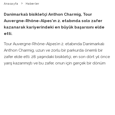
Anasayfa
Haberler
Danimarkalı bisikletçi Anthon Charmig, Tour
Auvergne-Rhône-Alpes'ın 2. etabında solo zafer
kazanarak kariyerindeki en büyük başarısını elde
etti.
Tour Auvergne-Rhône-Alpes’ın 2. etabında Danimarkalı
Anthon Charmig, uzun ve zorlu bir parkurda önemli bir
zafer elde etti. 28 yaşındaki bisikletçi, en son dört yıl önce
yarış kazanmıştı ve bu zafer, onun için gerçek bir dönüm
noktası oldu.
Charmig, yarışın sonlarına yaklaşırken, ten kişilik bir grup
arasından ayrılarak kıyasıya bir mücadelenin ardından solo
bir galibiyet elde etti. 12 kilometre kala çatallanan yolda,
Cat. 3 Côte de Saint-Vidal tırmanışında gücünü ortaya
koyarak öne fırladı ve finish çizgisine 30 dakikanın
üzerinde bir farkla ulaştı.