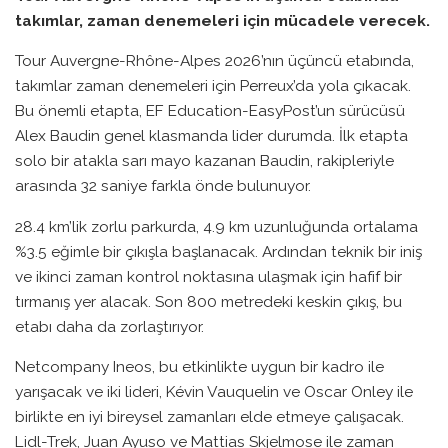
takımlar, zaman denemeleri için mücadele verecek.
Tour Auvergne-Rhône-Alpes 2026’nın üçüncü etabında,
takımlar zaman denemeleri için Perreux’da yola çıkacak.
Bu önemli etapta, EF Education-EasyPost’un sürücüsü
Alex Baudin genel klasmanda lider durumda. İlk etapta
solo bir atakla sarı mayo kazanan Baudin, rakipleriyle
arasında 32 saniye farkla önde bulunuyor.
28.4 km’lik zorlu parkurda, 4.9 km uzunluğunda ortalama
%3.5 eğimle bir çıkışla başlanacak. Ardından teknik bir iniş
ve ikinci zaman kontrol noktasına ulaşmak için hafif bir
tırmanış yer alacak. Son 800 metredeki keskin çıkış, bu
etabı daha da zorlaştırıyor.
Netcompany Ineos, bu etkinlikte uygun bir kadro ile
yarışacak ve iki lideri, Kévin Vauquelin ve Oscar Onley ile
birlikte en iyi bireysel zamanları elde etmeye çalışacak.
Lidl-Trek, Juan Ayuso ve Mattias Skjelmose ile zaman