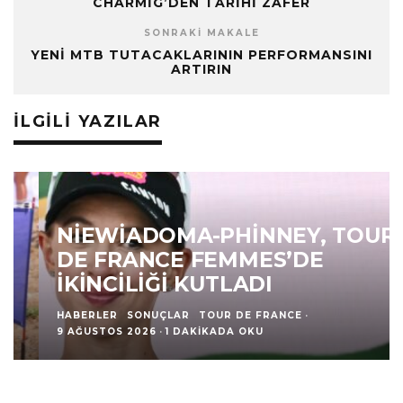
CHARMIG’DEN TARIHI ZAFER
SONRAKI MAKALE
YENI MTB TUTACAKLARININ PERFORMANSINI
ARTIRIN
İLGILI YAZILAR
NIEWIADOMA-PHINNEY, TOUR
DE FRANCE FEMMES’DE
İKINCILIĞI KUTLADI
HABERLER
SONUÇLAR
TOUR DE FRANCE
·
9 AĞUSTOS 2026
·
1 DAKIKADA OKU