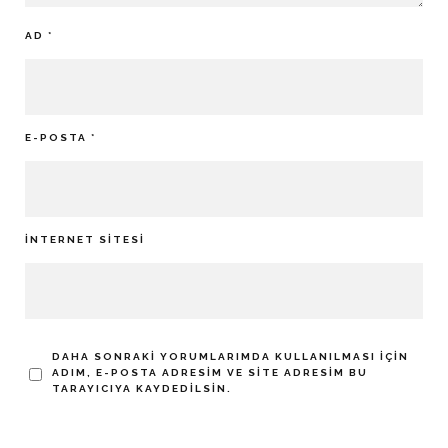
AD
*
E-POSTA
*
İNTERNET SITESI
DAHA SONRAKI YORUMLARIMDA KULLANILMASI IÇIN
ADIM, E-POSTA ADRESIM VE SITE ADRESIM BU
TARAYICIYA KAYDEDILSIN.