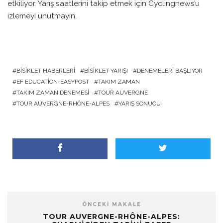
etkiliyor. Yarış saatlerini takip etmek için Cyclingnews’u
izlemeyi unutmayın.
BISIKLET HABERLERI
BISIKLET YARIŞI
DENEMELERI BAŞLIYOR
EF EDUCATION-EASYPOST
TAKIM ZAMAN
TAKIM ZAMAN DENEMESI
TOUR AUVERGNE
TOUR AUVERGNE-RHÔNE-ALPES
YARIŞ SONUCU
ÖNCEKI MAKALE
TOUR AUVERGNE-RHÔNE-ALPES: