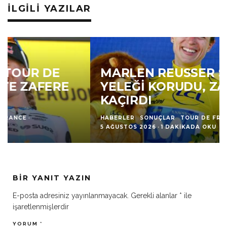
İLGILI YAZILAR
MARLEN REUSSER SARI
YELEĞI KORUDU, ZAFERI
KAÇIRDI
HABERLER
SONUÇLAR
TOUR DE FRANCE
·
5 AĞUSTOS 2026
·
1 DAKIKADA OKU
BIR YANIT YAZIN
E-posta adresiniz yayınlanmayacak.
Gerekli alanlar
*
ile
işaretlenmişlerdir
YORUM
*