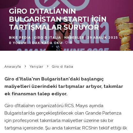
GIRO D’ITALIA’NIN
BULGARISTAN STARTI İÇIN
TARTIŞMALAR SÜRÜYOR
BIKE PEDIA
·
GIRO D ITALIA
HABERLER
·
29 ARALIK 2025
·
0
0 YORUM
·
1 DAKIKADA OKU
·
Anasayfa
Yarışlar
Giro d Italia
Giro d'Italia'nın Bulgaristan'daki başlangıç
maliyetleri üzerindeki tartışmalar artıyor, takımlar
ek finansman talep ediyor.
Giro d’Italia’nın organizatörü RCS, Mayıs ayında
Bulgaristan’da gerçekleştirilecek olan Grande Partenza
için profesyonel takımlarla maliyetler üzerine sıkı bir
tartışma içerisinde. Şu anda takımlar, RCS’nin teklif ettiği ilk