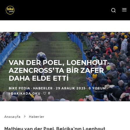
VAN DER POEL, LOENHOUT-
AZENCROSS’TA BIR ZAFER
DAHA ELDE ETTI
BIKE PEDIA
·
HABERLER
·
29 ARALIK 2025
·
0 YORUM
·
0
1 DAKIKADA OKU
·
Anasayfa
Haberler
Mathieu van der Poel, Belçika'nın Loenhout