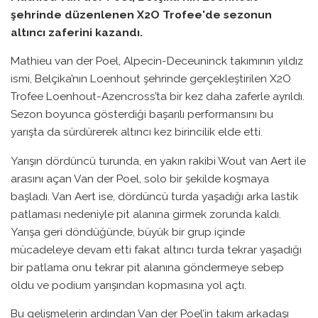
şehrinde düzenlenen X2O Trofee'de sezonun
altıncı zaferini kazandı.
Mathieu van der Poel, Alpecin-Deceuninck takımının yıldız
ismi, Belçika’nın Loenhout şehrinde gerçekleştirilen X2O
Trofee Loenhout-Azencross’ta bir kez daha zaferle ayrıldı.
Sezon boyunca gösterdiği başarılı performansını bu
yarışta da sürdürerek altıncı kez birincilik elde etti.
Yarışın dördüncü turunda, en yakın rakibi Wout van Aert ile
arasını açan Van der Poel, solo bir şekilde koşmaya
başladı. Van Aert ise, dördüncü turda yaşadığı arka lastik
patlaması nedeniyle pit alanına girmek zorunda kaldı.
Yarışa geri döndüğünde, büyük bir grup içinde
mücadeleye devam etti fakat altıncı turda tekrar yaşadığı
bir patlama onu tekrar pit alanına göndermeye sebep
oldu ve podium yarışından kopmasına yol açtı.
Bu gelişmelerin ardından Van der Poel’in takım arkadaşı