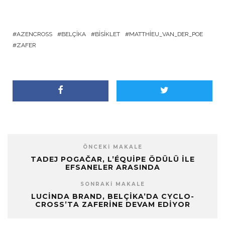
AZENCROSS
BELÇIKA
BISIKLET
MATTHIEU_VAN_DER_POE
ZAFER
ÖNCEKI MAKALE
TADEJ POGAČAR, L’ÉQUIPE ÖDÜLÜ ILE
EFSANELER ARASINDA
SONRAKI MAKALE
LUCINDA BRAND, BELÇIKA’DA CYCLO-
CROSS’TA ZAFERINE DEVAM EDIYOR