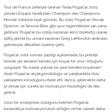
Tour de France zaferiyle tanınan Tadej Pogačar, 2025
yılında L’Équipe tarafından ‘Champion des Champions
Monde’ ödülüne layık görüldü. Bu ödül, Pogačar’ı Novak
Djokovic ve Simone Biles gibi spor legendleriyle yan yana
getiriyor. Pogačar, bu ödülü kazanan ikinci bisikletçi olarak,
1989 yılında bu unvanı kazanan Greg LeMond’un ardından
gelmesiyle dikkatleri üzerine çekti.
Pogačar, ödül sonrası yaptığı açıklamada, bu prestijli
listede yer almanın kendisi için büyük bir onur olduğunu
vurguladı. “Bu kadar yüksek bir yere kendimi koyamam,”
diyen Pogačar, alçakgönüllülüğü ve çalışkanlıkla dolu
yaklaşımını koruduğunu ifade etti. Ayrıca, gelecekte daha
iyi olmak için sürekli bir motivasyon hissettiğini de dile
getirdi.
Uzun bir sözleşmesi olduğunu belirten Pogačar,
kazandıkça motivasyonunun arttığını ve her zaman daha