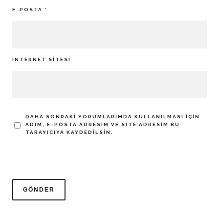
E-POSTA
*
İNTERNET SITESI
DAHA SONRAKI YORUMLARIMDA KULLANILMASI IÇIN
ADIM, E-POSTA ADRESIM VE SITE ADRESIM BU
TARAYICIYA KAYDEDILSIN.