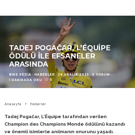
TADEJ POGAČAR, L’ÉQUIPE
ÖDÜLÜ ILE EFSANELER
ARASINDA
BIKE PEDIA
·
HABERLER
·
29 ARALIK 2025
·
0 YORUM
·
0
1 DAKIKADA OKU
·
Anasayfa
Haberler
Tadej Pogačar, L'Équipe tarafından verilen
Champion des Champions Monde ödülünü kazandı
ve önemli isimlerle anılmanın onurunu yaşadı.