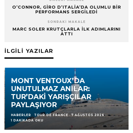
O’CONNOR, GIRO D’ITALIA’DA OLUMLU BIR
PERFORMANS SERGILEDI
SONRAKI MAKALE
MARC SOLER KRUTÇLARLA İLK ADIMLARINI
ATTI
İLGILI YAZILAR
MONT VENTOUX’DA
UNUTULMAZ ANILAR:
TUR’DAKI YARIŞÇILAR
PAYLAŞIYOR
HABERLER
TOUR DE FRANCE
·
7 AĞUSTOS 2026
·
1 DAKIKADA OKU