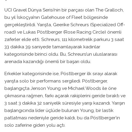
UCI Gravel Dünya Serisi’nin bir parçası olan The Gralloch,
bu yıl İskoçya’nın Gatehouse of Fleet bölgesinde
gerçekleştirildi. Yarışta, Geerike Schreurs (Specialized Off-
road) ve Lukas Pöstlberger (Rose Racing Circle) önemli
zaferler elde etti. Schreurs, 111 kilometrelik parkuru 3 saat
33 dakika 39 saniyede tamamlayarak kadınlar
kategorisinde birinci oldu. Bu, Schreurs’un uluslararası
arenada kazandığı önemli bir başarı oldu.
Erkekler kategorisinde ise, Pöstlberger ilk sırayı alarak
yarışta solo bir performans sergiledi. Pöstlberger,
başlangıçta Jenson Young ve Michael Woods ile öne
çıkmasına rağmen, farkı açarak rakiplerini geride bıraktı ve
3 saat 3 dakika 32 saniyelik süresiyle yarışı kazandı. Yarışın
başlangıcında lider üçlüde bulunan Young, bir lastik
patlatması nedeniyle geride kaldı, bu da Pöstlberger’in
solo zaferine giden yolu açtı.