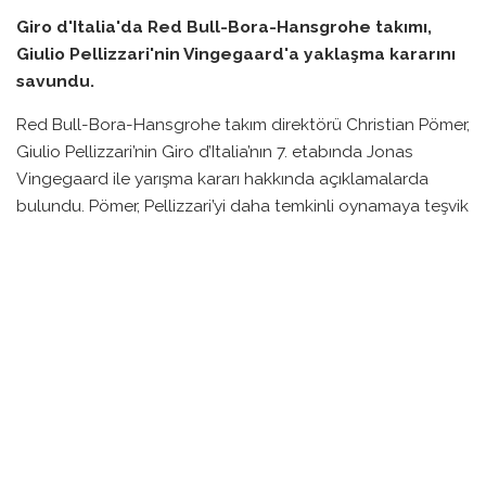
Giro d'Italia'da Red Bull-Bora-Hansgrohe takımı,
Giulio Pellizzari'nin Vingegaard'a yaklaşma kararını
savundu.
Red Bull-Bora-Hansgrohe takım direktörü Christian Pömer,
Giulio Pellizzari’nin Giro d’Italia’nın 7. etabında Jonas
Vingegaard ile yarışma kararı hakkında açıklamalarda
bulundu. Pömer, Pellizzari’yi daha temkinli oynamaya teşvik
etmeleri durumunda, genç sporcunun hayatı boyunca
pişmanlık duyabileceğini belirtti.
Giro d’Italia’nın dağlık etabında, Pellizzari’nin performansı
dikkat çekti ve kendisi genel sıralamada 6. sırada yer
alıyor. Takımın diğer lideri Jai Hindley ise 5. sırada
bulunuyor. İkili arasındaki rekabet, takım stratejisinin
önemli bir parçasını oluşturuyor. Pömer, genç bir
sporcunun içgüdüleriyle yarışmasına izin vermenin değerli
olduğunu ifade etti.