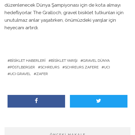
düzenlenecek Dünya Şampiyonası için de kota almayı
hedefliyorlar. The Gralloch, gravel bisiklet tutkunları için
unutulmaz anlar yaşatırken, önümüzdeki yarışlar için
heyecanı artırdı.
BISIKLET HABERLERI
BISIKLET YARIŞI
GRAVEL DÜNYA
PÖSTLBERGER
SCHREURS
SCHREURS ZAFERE
UCI
UCI GRAVEL
ZAFER
ÖNCEKI MAKALE