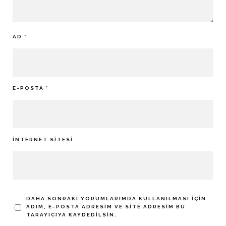
AD
*
E-POSTA
*
İNTERNET SITESI
DAHA SONRAKI YORUMLARIMDA KULLANILMASI IÇIN
ADIM, E-POSTA ADRESIM VE SITE ADRESIM BU
TARAYICIYA KAYDEDILSIN.