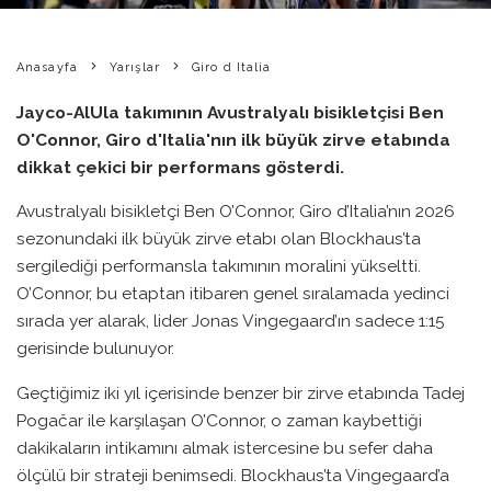
Anasayfa
Yarışlar
Giro d Italia
Jayco-AlUla takımının Avustralyalı bisikletçisi Ben
O'Connor, Giro d'Italia'nın ilk büyük zirve etabında
dikkat çekici bir performans gösterdi.
Avustralyalı bisikletçi Ben O’Connor, Giro d’Italia’nın 2026
sezonundaki ilk büyük zirve etabı olan Blockhaus’ta
sergilediği performansla takımının moralini yükseltti.
O’Connor, bu etaptan itibaren genel sıralamada yedinci
sırada yer alarak, lider Jonas Vingegaard’ın sadece 1:15
gerisinde bulunuyor.
Geçtiğimiz iki yıl içerisinde benzer bir zirve etabında Tadej
Pogačar ile karşılaşan O’Connor, o zaman kaybettiği
dakikaların intikamını almak istercesine bu sefer daha
ölçülü bir strateji benimsedi. Blockhaus’ta Vingegaard’a