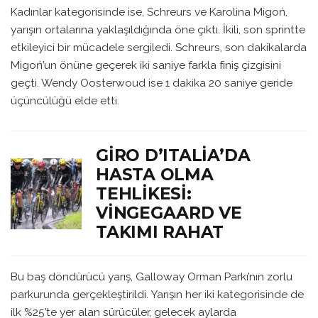
Kadınlar kategorisinde ise, Schreurs ve Karolina Migoń,
yarışın ortalarına yaklaşıldığında öne çıktı. İkili, son sprintte
etkileyici bir mücadele sergiledi. Schreurs, son dakikalarda
Migoń’un önüne geçerek iki saniye farkla finiş çizgisini
geçti. Wendy Oosterwoud ise 1 dakika 20 saniye geride
üçüncülüğü elde etti.
GIRO D’ITALIA’DA
HASTA OLMA
TEHLIKESI:
VINGEGAARD VE
TAKIMI RAHAT
Bu baş döndürücü yarış, Galloway Orman Parkı’nın zorlu
parkurunda gerçekleştirildi. Yarışın her iki kategorisinde de
ilk %25’te yer alan sürücüler, gelecek aylarda