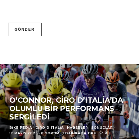
O’CONNOR, GIRO D’ITALIA’DA
OLUMLU BIR PERFORMANS
SERGILEDI
BIKE PEDIA
·
GIRO D ITALIA
HABERLER
SONUÇLAR
·
0
17 MAYIS 2026
·
0 YORUM
·
1 DAKIKADA OKU
·