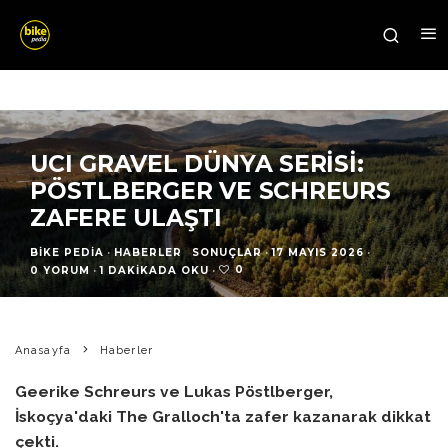
UCI GRAVEL DÜNYA SERISI:
PÖSTLBERGER VE SCHREURS
ZAFERE ULAŞTI
BIKE PEDIA
·
HABERLER
SONUÇLAR
·
17 MAYIS 2026
·
0
0 YORUM
·
1 DAKIKADA OKU
·
Anasayfa
Haberler
Geerike Schreurs ve Lukas Pöstlberger,
İskoçya'daki The Gralloch'ta zafer kazanarak dikkat
çekti.