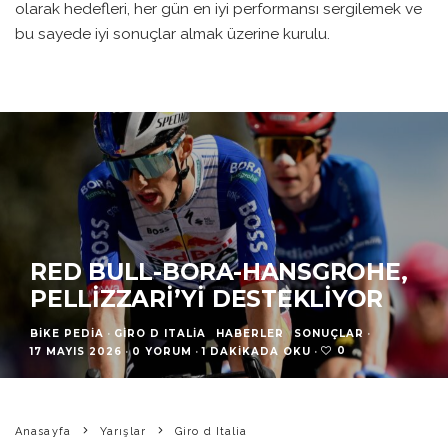
olarak hedefleri, her gün en iyi performansı sergilemek ve
bu sayede iyi sonuçlar almak üzerine kurulu.
RED BULL-BORA-HANSGROHE,
PELLIZZARI’YI DESTEKLIYOR
BIKE PEDIA
·
GIRO D ITALIA
HABERLER
SONUÇLAR
·
0
17 MAYIS 2026
·
0 YORUM
·
1 DAKIKADA OKU
·
Anasayfa
Yarışlar
Giro d Italia