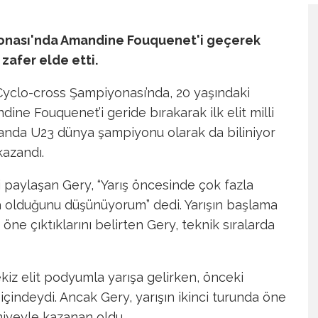
yonası'nda Amandine Fouquenet'i geçerek
afer elde etti.
yclo-cross Şampiyonası’nda, 20 yaşındaki
ndine Fouquenet’i geride bırakarak ilk elit milli
anda U23 dünya şampiyonu olarak da biliniyor
kazandı.
i paylaşan Gery, “Yarış öncesinde çok fazla
 olduğunu düşünüyorum” dedi. Yarışın başlama
öne çıktıklarını belirten Gery, teknik sıralarda
iz elit podyumla yarışa gelirken, önceki
indeydi. Ancak Gery, yarışın ikinci turunda öne
niyeyle kazanan oldu.