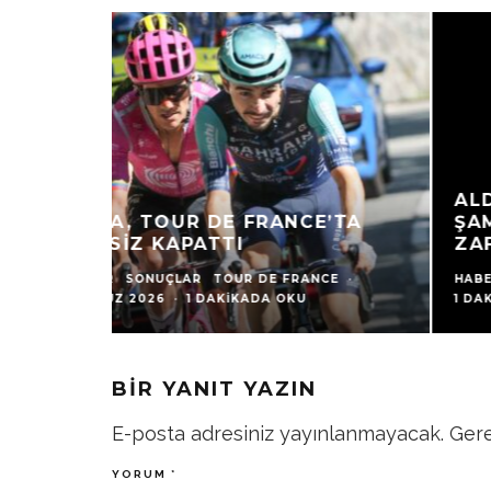
ALDRIDGE VE FREI, AVRUPA
ŞAMPIYONASI’NDA XCO
ZAFERIYLE PARLADI
HABERLER
SONUÇLAR
·
3 AĞUSTOS 2026
·
1 DAKIKADA OKU
BIR YANIT YAZIN
E-posta adresiniz yayınlanmayacak.
Gere
YORUM
*