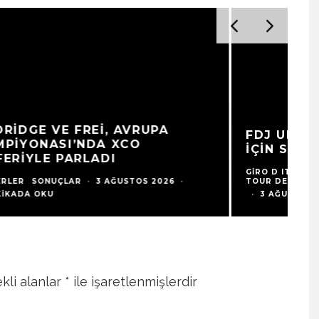
A
FDJ UNITED-SUEZ, SARI FORMA
Ş
İÇIN SALDIRIDA BULUNDU
Z
GIRO D ITALIA
HABERLER
SONUÇLAR
TOUR DE FRANCE
HA
·
3 AĞUSTOS 2026
·
1 DAKIKADA OKU
1 
kli alanlar
*
ile işaretlenmişlerdir