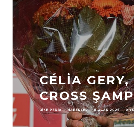
CÉLIA GERY,
CROSS ŞAMP
BIKE PEDIA
·
HABERLER
·
11 OCAK 2026
·
0 Y