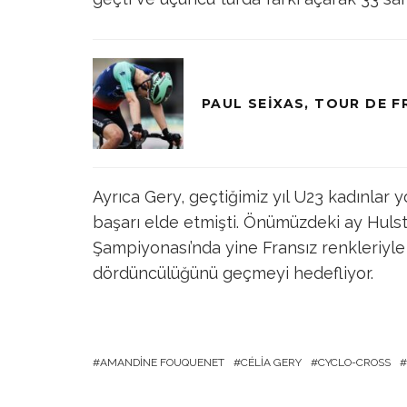
PAUL SEIXAS, TOUR DE 
Ayrıca Gery, geçtiğimiz yıl U23 kadınlar 
başarı elde etmişti. Önümüzdeki ay Huls
Şampiyonası’nda yine Fransız renkleriyle
dördüncülüğünü geçmeyi hedefliyor.
AMANDINE FOUQUENET
CÉLIA GERY
CYCLO-CROSS