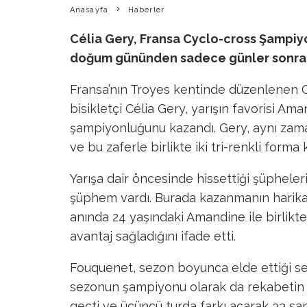
Anasayfa
Haberler
Célia Gery, Fransa Cyclo-cross Şampi
doğum gününden sadece günler sonra z
Fransa’nın Troyes kentinde düzenlenen C
bisikletçi Célia Gery, yarışın favorisi Ama
şampiyonluğunu kazandı. Gery, aynı zam
ve bu zaferle birlikte iki tri-renkli forma 
Yarışa dair öncesinde hissettiği şüpheler
şüphem vardı. Burada kazanmanın harika
anında 24 yaşındaki Amandine ile birlikte 
avantaj sağladığını ifade etti.
Fouquenet, sezon boyunca elde ettiği sek
sezonun şampiyonu olarak da rekabetin iç
geçti ve üçüncü turda farkı açarak 33 sa