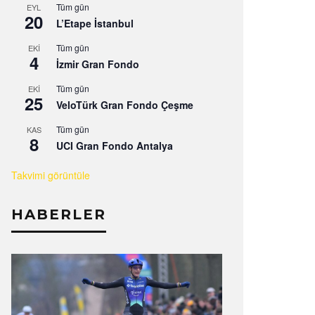
Tüm gün
EYL
20
L’Etape İstanbul
Tüm gün
EKI
4
İzmir Gran Fondo
Tüm gün
EKI
25
VeloTürk Gran Fondo Çeşme
Tüm gün
KAS
8
UCI Gran Fondo Antalya
Takvimi görüntüle
HABERLER