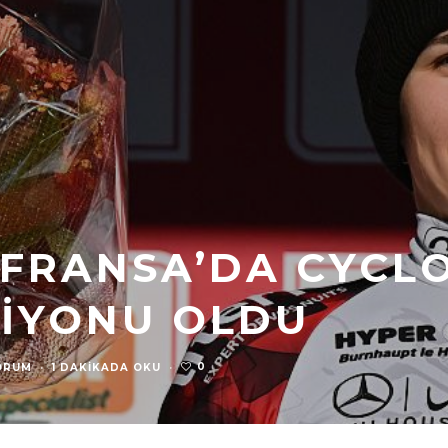
 FRANSA’DA CYCL
IYONU OLDU
0
ORUM
·
1 DAKIKADA OKU
·