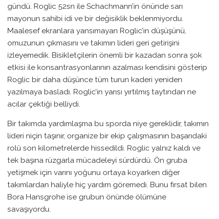
gündü. Roglic 52sn ile Schachmann’in önünde sarı
mayonun sahibi idi ve bir değisiklik beklenmiyordu.
Maalesef ekranlara yansımayan Roglic’in düşüşünü,
omuzunun çıkmasını ve takımın lideri geri getirişini
izleyemedik. Bisikletçilerin önemli bir kazadan sonra şok
etkisi ile konsantrasyonlarının azalması kendisini gösterip
Roglic bir daha düşünce tüm turun kaderi yeniden
yazılmaya basladı. Roglic’in yarısı yırtılmış taytından ne
acılar çektiği belliydi.
Bir takımda yardımlaşma bu sporda niye gereklidir, takımın
lideri niçin taşınır, organize bir ekip çalışmasının başarıdaki
rolü son kilometrelerde hissedildi. Roglic yalnız kaldı ve
tek başına rüzgarla mücadeleyi sürdürdü. Ön gruba
yetişmek için varını yoğunu ortaya koyarken diğer
takımlardan haliyle hiç yardım göremedi. Bunu fırsat bilen
Bora Hansgrohe ise grubun önünde ölümüne
savaşıyordu.