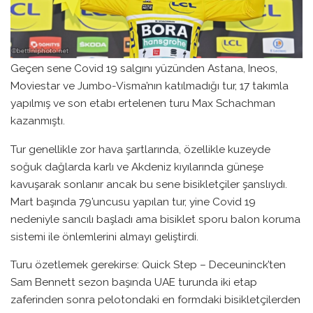
Geçen sene Covid 19 salgını yüzünden Astana, Ineos,
Moviestar ve Jumbo-Visma’nın katılmadığı tur, 17 takımla
yapılmış ve son etabı ertelenen turu Max Schachman
kazanmıştı.
Tur genellikle zor hava şartlarında, özellikle kuzeyde
soğuk dağlarda karlı ve Akdeniz kıyılarında güneşe
kavuşarak sonlanır ancak bu sene bisikletçiler şanslıydı.
Mart başında 79’uncusu yapılan tur, yine Covid 19
nedeniyle sancılı başladı ama bisiklet sporu balon koruma
sistemi ile önlemlerini almayı geliştirdi.
Turu özetlemek gerekirse: Quick Step – Deceuninck’ten
Sam Bennett sezon başında UAE turunda iki etap
zaferinden sonra pelotondaki en formdaki bisikletçilerden