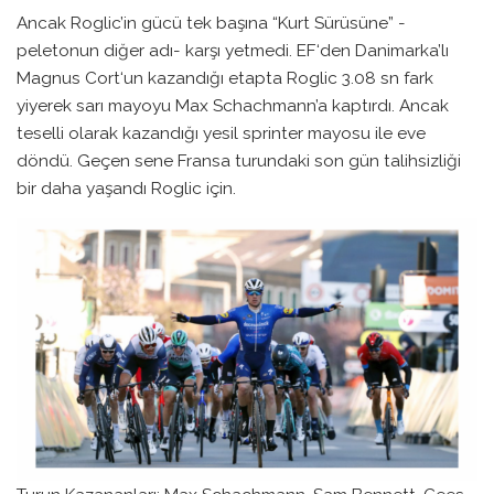
Ancak Roglic’in gücü tek başına “Kurt Sürüsüne” -
peletonun diğer adı- karşı yetmedi. EF‘den Danimarka’lı
Magnus Cort‘un kazandığı etapta Roglic 3.08 sn fark
yiyerek sarı mayoyu Max Schachmann’a kaptırdı. Ancak
teselli olarak kazandığı yesil sprinter mayosu ile eve
döndü. Geçen sene Fransa turundaki son gün talihsizliği
bir daha yaşandı Roglic için.