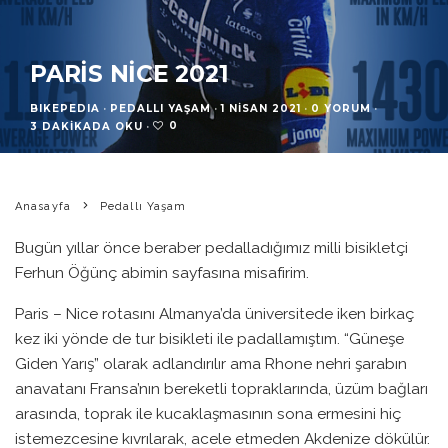
PARIS NICE 2021
BIKEPEDIA
·
PEDALLI YAŞAM
·
1 NISAN 2021
·
0 YORUM
·
0
3 DAKIKADA OKU
·
Anasayfa
Pedallı Yaşam
Bugün yıllar önce beraber pedalladığımız milli bisikletçi
Ferhun Öğünç abimin sayfasına misafirim.
Paris – Nice rotasını Almanya’da üniversitede iken birkaç
kez iki yönde de tur bisikleti ile padallamıştım. “Güneşe
Giden Yarış” olarak adlandırılır ama Rhone nehri şarabın
anavatanı Fransa’nın bereketli topraklarında, üzüm bağları
arasında, toprak ile kucaklaşmasının sona ermesini hiç
istemezcesine kıvrılarak, acele etmeden Akdenize dökülür.