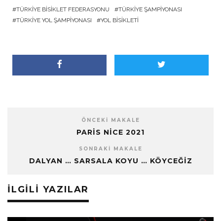
TÜRKIYE BISIKLET FEDERASYONU
TÜRKIYE ŞAMPIYONASI
TÜRKIYE YOL ŞAMPIYONASI
YOL BISIKLETI
ÖNCEKI MAKALE
PARIS NICE 2021
SONRAKI MAKALE
DALYAN … SARSALA KOYU … KÖYCEĞIZ
İLGILI YAZILAR