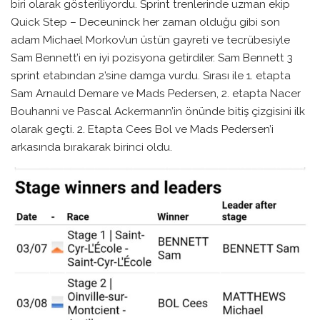
biri olarak gösteriliyordu. Sprint trenlerinde uzman ekip
Quick Step – Deceuninck her zaman olduğu gibi son
adam Michael Morkov’un üstün gayreti ve tecrübesiyle
Sam Bennett’i en iyi pozisyona getirdiler. Sam Bennett 3
sprint etabından 2’sine damga vurdu. Sırası ile 1. etapta
Sam Arnauld Demare ve Mads Pedersen, 2. etapta Nacer
Bouhanni ve Pascal Ackermann’in önünde bitiş çizgisini ilk
olarak geçti. 2. Etapta Cees Bol ve Mads Pedersen’i
arkasında bırakarak birinci oldu.