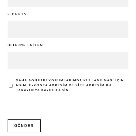
E-POSTA
*
İNTERNET SITESI
DAHA SONRAKI YORUMLARIMDA KULLANILMASI IÇIN
ADIM, E-POSTA ADRESIM VE SITE ADRESIM BU
TARAYICIYA KAYDEDILSIN.