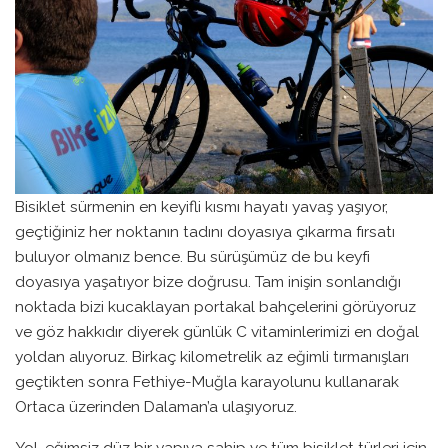
Bisiklet sürmenin en keyifli kısmı hayatı yavaş yaşıyor,
geçtiğiniz her noktanın tadını doyasıya çıkarma fırsatı
buluyor olmanız bence. Bu sürüşümüz de bu keyfi
doyasıya yaşatıyor bize doğrusu. Tam inişin sonlandığı
noktada bizi kucaklayan portakal bahçelerini görüyoruz
ve göz hakkıdır diyerek günlük C vitaminlerimizi en doğal
yoldan alıyoruz. Birkaç kilometrelik az eğimli tırmanışları
geçtikten sonra Fethiye-Muğla karayolunu kullanarak
Ortaca üzerinden Dalaman’a ulaşıyoruz.
Yol, eğimsiz düz bir yapıya sahip ve tüm bisiklet türleri için