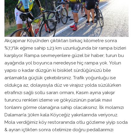
Akçapınar Köyü’nden çıktıktan birkaç kilometre sonra
%7,7’lik eğime sahip 1,23 km uzunluğunda bir rampa bizleri
karşılıyor. Rampa sevmeyenlere güzel bir haber; turun bu
ayağında yol boyunca neredeyse hiç rampa yok. Yolun
yapısı o kadar düzgün ki bisiklet sürdüğünüzü bile
anlamakta güçlük çekebilirsiniz. Trafik yoğunluğu ise
oldukça az, dolayısıyla düz ve virajsız yolda süzülürken
etrafınızı sağlı sollu saran ormanı, Kasım ayına yakışır
turuncu renkleri izleme ve gökyüzünün parlak mavi
tonlarını görme olanağına sahip olacaksınız. İlk molamızı
Dalaman’a 30km kala Köyceğiz yakınlarında veriyoruz.
Mola verdiğimiz köy restoranında otlu gözleme yiyip soda
& ayran içtikten sonra otelimize doğru pedallarımızı