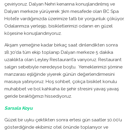
çeviriyoruz. Dalyan Nehri kenarına konuşlandırılmış ve
Dalyan merkeze yürüyerek 3km mesafede olan BC Spa
Hotel’e vardığımızda üzerimize tatlı bir yorgunluk çöküyor.
Odalarımıza yerleşip, bisikletlerimizi odanın en güzel
köşesine konuşlandırıyoruz.
Akşam yemeğine kadar birkaç saat dinlendikten sonra
18.30’da tüm ekip toplanıp Dalyan merkeze 5 dakika
uzaklıkta olan Leyley Restaurant’a varıyoruz. Restaurant
salgın sebebiyle neredeyse boştu. Yemeklerimizi şömine
manzarası eşliğinde yiyerek günün değerlendirmesini
masaya yatırıyoruz. Hoş sohbet, çokça bisiklet konulu
muhabbet ve bol kahkaha ile şehir stresini yavaş yavaş
geride bıraktığımızı hissediyoruz.
Sarsala Koyu
Güzel bir uyku çektikten sonra ertesi gün saatler 10.00’u
gösterdiğinde ekibimiz otel önünde toplanıyor ve