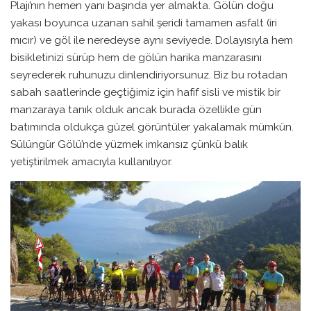
Plajı’nın hemen yanı başında yer almakta. Gölün doğu
yakası boyunca uzanan sahil şeridi tamamen asfalt (iri
mıcır) ve göl ile neredeyse aynı seviyede. Dolayısıyla hem
bisikletinizi sürüp hem de gölün harika manzarasını
seyrederek ruhunuzu dinlendiriyorsunuz. Biz bu rotadan
sabah saatlerinde geçtiğimiz için hafif sisli ve mistik bir
manzaraya tanık olduk ancak burada özellikle gün
batımında oldukça güzel görüntüler yakalamak mümkün.
Sülüngür Gölü’nde yüzmek imkansız çünkü balık
yetiştirilmek amacıyla kullanılıyor.