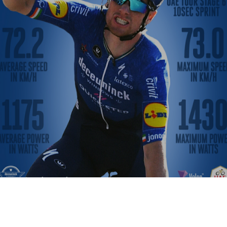
PARIS NICE 2021
BIKEPEDIA
·
PEDALLI YAŞAM
·
1 NISAN 2021
·
0 YORUM
·
0
3 DAKIKADA OKU
·