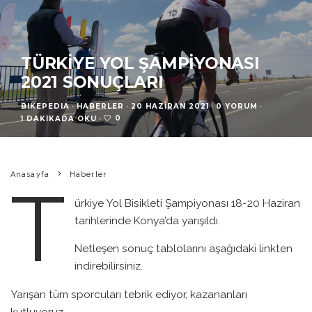
TÜRKIYE YOL ŞAMPIYONASI
2021 SONUÇLARI
BIKEPEDIA
·
HABERLER
·
20 HAZIRAN 2021
·
0 YORUM
·
0
1 DAKIKADA OKU
·
Anasayfa
Haberler
T
ürkiye Yol Bisikleti Şampiyonası 18-20 Haziran
tarihlerinde Konya’da yarışıldı.
Netleşen sonuç tablolarını aşağıdaki linkten
indirebilirsiniz.
Yarışan tüm sporcuları tebrik ediyor, kazananları
kutluyoruz.