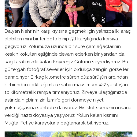
Dalyan Nehri’nin karşı kıyısına geçmek için yalnızca iki araç
alabilen mini bir feribota binip 5tl karşılığında karşıya
geçiyoruz. Yolumuza uzunca bir süre çam ağaçlarının
keskin kokuları eşliğinde devam ederken bir yandan da
sağ tarafımızda kalan Köyceğiz Gölü’nü seyrediyoruz. Bu
güzergah fotoğraf severler için oldukça zengin görseller
barındırıyor. Birkaç kilometre süren düz sürüşün ardından
birbirinden farklı eğimlere sahip maksimum %12’ye ulaşan
10 kilometrelik rampa tırmanıyoruz. Zirveye ulaştığımızda
aslında hiçbirimizin İzmir’e geri dönmeye niyeti
yokmuşçasına sohbete dalıyoruz. Bisiklet sürmenin insana
verdiği hazzı doyasıya yaşıyoruz. Yolun kalan kısmını
Muğla-Fetiye karayoluna bağlanarak bitiriyoruz.