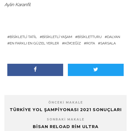
Aylin Karanfil
BISIKLETLI TATIL
BISIKLETLI YAŞAM
BISIKLETTURU
DALYAN
EN FARKLI EN GÜZEL YERLER
KÖYCEĞIZ
ROTA
SARSALA
ÖNCEKI MAKALE
TÜRKIYE YOL ŞAMPIYONASI 2021 SONUÇLARI
SONRAKI MAKALE
BISAN RELOAD RIM ULTRA