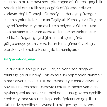
aklınızdan bu rampayı nasıl çıkacağım düşüncesi geçebilir.
Ancak 4 kilometrelik rampa görüldüğü kadar dik ve
zorlayıcı değil. Dönüşte Ortaca’ya kadar aynı güzergahı
kullanıp yolun kalan kısmını Ekşiliyurt-Kemaliye ve Okçular
köyleri üzerinden yapmayı tercih ediyoruz. Otele 20km
kala havanın da kararmasına az bir zaman varken esen
sert kafa rüzgarı, geçirdiğimiz muhteşem günü
gölgelemeye yetmiyor ve turun ikinci gününü yaklaşık
olarak 95 kilometrelik sürüş ile tamamlıyoruz.
Dalyan-Akçapınar
Geldik turun son gününe… Dalyan Nehri’nde doğa ve
tarihin iç içe bulunduğu bir kanal turu yapmadan dönmek
olmaz diyerek saat 10.00’da teknede yerlerimizi alıyoruz.
Sazlıkların arasından tekneyle ilerlerken nehrin yamacına
oyulmuş kral mezarlarının tarihi dokusunu gözlemleyebilir,
nehir boyunca yüzen su kaplumbağalarını ve çeşitli kuş
türlerini izleyebilirsiniz. Ayrıca bu bölgeyi açık sezonda