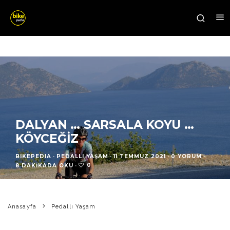
DALYAN … SARSALA KOYU …
KÖYCEĞIZ
BIKEPEDIA
·
PEDALLI YAŞAM
·
11 TEMMUZ 2021
·
0 YORUM
·
0
8 DAKIKADA OKU
·
Anasayfa
Pedallı Yaşam