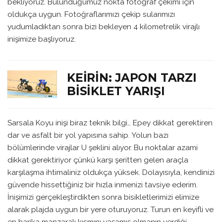
bekliyoruz. Bulunduğumuz nokta fotoğraf çekimi için
oldukça uygun. Fotoğraflarımızı çekip sularımızı
yudumladıktan sonra bizi bekleyen 4 kilometrelik virajlı
inişimize başlıyoruz.
KEIRIN: JAPON TARZI
BISIKLET YARIŞI
Sarsala Koyu inişi biraz teknik bilgi… Epey dikkat gerektiren
dar ve asfalt bir yol yapısına sahip. Yolun bazı
bölümlerinde virajlar U şeklini alıyor. Bu noktalar azami
dikkat gerektiriyor çünkü karşı şeritten gelen araçla
karşılaşma ihtimaliniz oldukça yüksek. Dolayısıyla, kendinizi
güvende hissettiğiniz bir hızla inmenizi tavsiye ederim.
İnişimizi gerçekleştirdikten sonra bisikletlerimizi elimize
alarak plajda uygun bir yere oturuyoruz. Turun en keyifli ve
en harika manzaralı kısmını yaşamış olmanın verdiği