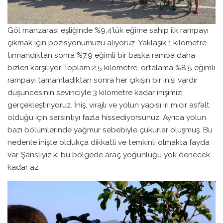
Göl manzarası eşliğinde %9,4’lük eğime sahip ilk rampayı
çıkmak için pozisyonumuzu alıyoruz. Yaklaşık 1 kilometre
tırmandıktan sonra %7,9 eğimli bir başka rampa daha
bizleri karşılıyor. Toplam 2,5 kilometre, ortalama %8,5 eğimli
rampayı tamamladıktan sonra her çıkışın bir inişi vardır
düşüncesinin sevinciyle 3 kilometre kadar inişimizi
gerçekleştiriyoruz. İniş, virajlı ve yolun yapısı iri mıcır asfalt
olduğu için sarsıntıyı fazla hissediyorsunuz. Ayrıca yolun
bazı bölümlerinde yağmur sebebiyle çukurlar oluşmuş. Bu
nedenle inişte oldukça dikkatli ve temkinli olmakta fayda
var. Şanslıyız ki bu bölgede araç yoğunluğu yok denecek
kadar az.