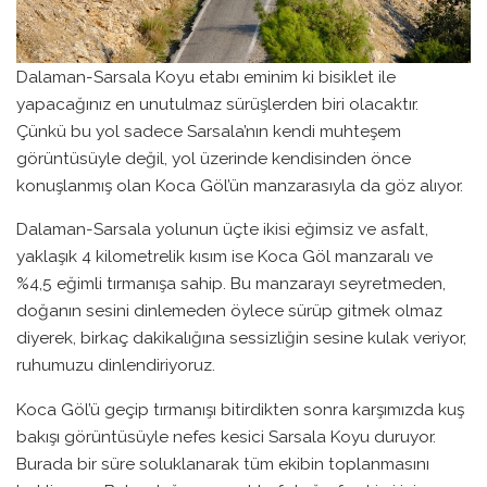
Dalaman-Sarsala Koyu etabı eminim ki bisiklet ile
yapacağınız en unutulmaz sürüşlerden biri olacaktır.
Çünkü bu yol sadece Sarsala’nın kendi muhteşem
görüntüsüyle değil, yol üzerinde kendisinden önce
konuşlanmış olan Koca Göl’ün manzarasıyla da göz alıyor.
Dalaman-Sarsala yolunun üçte ikisi eğimsiz ve asfalt,
yaklaşık 4 kilometrelik kısım ise Koca Göl manzaralı ve
%4,5 eğimli tırmanışa sahip. Bu manzarayı seyretmeden,
doğanın sesini dinlemeden öylece sürüp gitmek olmaz
diyerek, birkaç dakikalığına sessizliğin sesine kulak veriyor,
ruhumuzu dinlendiriyoruz.
Koca Göl’ü geçip tırmanışı bitirdikten sonra karşımızda kuş
bakışı görüntüsüyle nefes kesici Sarsala Koyu duruyor.
Burada bir süre soluklanarak tüm ekibin toplanmasını