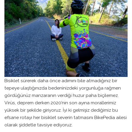
Bisiklet sürerek daha önce adımını bile atmadığınız bir
tepeye ulaştığınızda bedeninizdeki yorgunluğa rağmen
gördüğünüz manzaranın verdiği huzur paha biçilemez.
Virüs, deprem derken 2020’nin son ayına morallerimiz
yüksek bir şekilde giriyoruz. İyi ki gelmişiz dediğimiz bu
efsane rotayı her bisiklet severin tatmasını BikePedia ailesi
olarak şiddetle tavsiye ediyoruz.