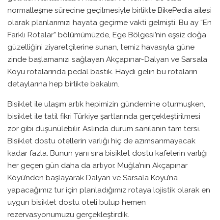
normalleşme sürecine geçilmesiyle birlikte BikePedia ailesi
olarak planlarımızı hayata geçirme vakti gelmişti. Bu ay “En
Farklı Rotalar” bölümümüzde, Ege Bölgesi’nin eşsiz doğa
güzelliğini ziyaretçilerine sunan, temiz havasıyla güne
zinde başlamanızı sağlayan Akçapınar-Dalyan ve Sarsala
Koyu rotalarında pedal bastık. Haydi gelin bu rotaların
detaylarına hep birlikte bakalım.
Bisiklet ile ulaşım artık hepimizin gündemine oturmuşken,
bisiklet ile tatil fikri Türkiye şartlarında gerçekleştirilmesi
zor gibi düşünülebilir. Aslında durum sanılanın tam tersi.
Bisiklet dostu otellerin varlığı hiç de azımsanmayacak
kadar fazla. Bunun yanı sıra bisiklet dostu kafelerin varlığı
her geçen gün daha da artıyor. Muğla’nın Akçapınar
Köyü’nden başlayarak Dalyan ve Sarsala Koyu’na
yapacağımız tur için planladığımız rotaya lojistik olarak en
uygun bisiklet dostu oteli bulup hemen
rezervasyonumuzu gerçekleştirdik.