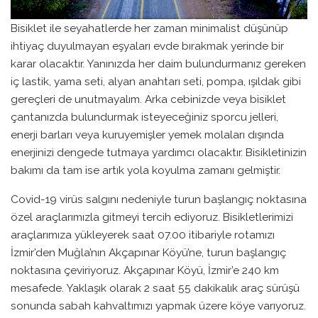
Bisiklet ile seyahatlerde her zaman minimalist düşünüp
ihtiyaç duyulmayan eşyaları evde bırakmak yerinde bir
karar olacaktır. Yanınızda her daim bulundurmanız gereken
iç lastik, yama seti, alyan anahtarı seti, pompa, ışıldak gibi
gereçleri de unutmayalım. Arka cebinizde veya bisiklet
çantanızda bulundurmak isteyeceğiniz sporcu jelleri,
enerji barları veya kuruyemişler yemek molaları dışında
enerjinizi dengede tutmaya yardımcı olacaktır. Bisikletinizin
bakımı da tam ise artık yola koyulma zamanı gelmiştir.
Covid-19 virüs salgını nedeniyle turun başlangıç noktasına
özel araçlarımızla gitmeyi tercih ediyoruz. Bisikletlerimizi
araçlarımıza yükleyerek saat 07.00 itibariyle rotamızı
İzmir’den Muğla’nın Akçapınar Köyü’ne, turun başlangıç
noktasına çeviriyoruz. Akçapınar Köyü, İzmir’e 240 km
mesafede. Yaklaşık olarak 2 saat 55 dakikalık araç sürüşü
sonunda sabah kahvaltımızı yapmak üzere köye varıyoruz.