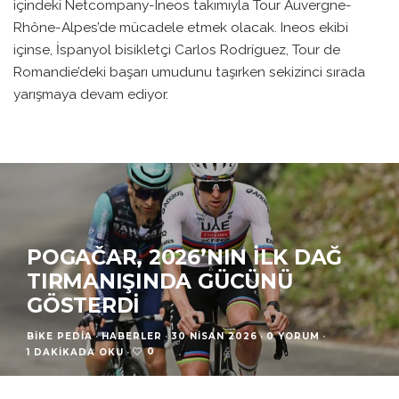
içindeki Netcompany-Ineos takımıyla Tour Auvergne-
Rhône-Alpes’de mücadele etmek olacak. Ineos ekibi
içinse, İspanyol bisikletçi Carlos Rodríguez, Tour de
Romandie’deki başarı umudunu taşırken sekizinci sırada
yarışmaya devam ediyor.
POGAČAR, 2026’NIN İLK DAĞ
TIRMANIŞINDA GÜCÜNÜ
GÖSTERDI
BIKE PEDIA
·
HABERLER
·
30 NISAN 2026
·
0 YORUM
·
0
1 DAKIKADA OKU
·