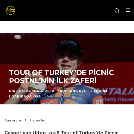
TOUR OF TURKEY’DE PICNIC
POSTNL’NIN İLK ZAFERI
BIKE PEDIA
·
HABERLER
·
30 NISAN 2026
·
0 YORUM
·
0
1 DAKIKADA OKU
·
Anasayfa
Haberler
Casper van Uden, 2026 Tour of Turkey'de Picnic