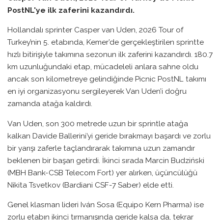
PostNL'ye ilk zaferini kazandırdı.
Hollandalı sprinter Casper van Uden, 2026 Tour of
Turkey’nin 5. etabında, Kemer’de gerçekleştirilen sprintte
hızlı bitirişiyle takımına sezonun ilk zaferini kazandırdı. 180.7
km uzunluğundaki etap, mücadeleli anlara sahne oldu
ancak son kilometreye gelindiğinde Picnic PostNL takımı
en iyi organizasyonu sergileyerek Van Uden’i doğru
zamanda atağa kaldırdı.
Van Uden, son 300 metrede uzun bir sprintle atağa
kalkan Davide Ballerini’yi geride bırakmayı başardı ve zorlu
bir yarışı zaferle taçlandırarak takımına uzun zamandır
beklenen bir başarı getirdi. İkinci sırada Marcin Budziński
(MBH Bank-CSB Telecom Fort) yer alırken, üçüncülüğü
Nikita Tsvetkov (Bardiani CSF-7 Saber) elde etti.
Genel klasman lideri Iván Sosa (Equipo Kern Pharma) ise
zorlu etabın ikinci tırmanışında geride kalsa da, tekrar