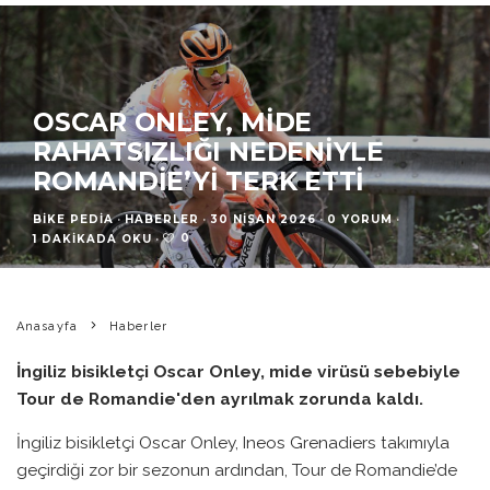
OSCAR ONLEY, MIDE
RAHATSIZLIĞI NEDENIYLE
ROMANDIE’YI TERK ETTI
BIKE PEDIA
·
HABERLER
·
30 NISAN 2026
·
0 YORUM
·
0
1 DAKIKADA OKU
·
Anasayfa
Haberler
İngiliz bisikletçi Oscar Onley, mide virüsü sebebiyle
Tour de Romandie'den ayrılmak zorunda kaldı.
İngiliz bisikletçi Oscar Onley, Ineos Grenadiers takımıyla
geçirdiği zor bir sezonun ardından, Tour de Romandie’de