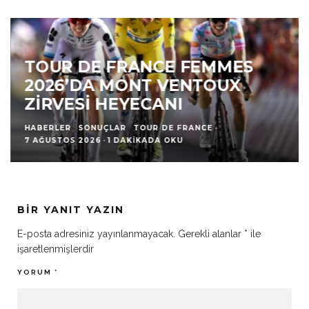
TOUR DE FRANCE FEMMES
2026’DA MONT VENTOUX
ZIRVESI HEYECANI
HABERLER
SONUÇLAR
TOUR DE FRANCE
·
7 AĞUSTOS 2026
·
1 DAKIKADA OKU
BIR YANIT YAZIN
E-posta adresiniz yayınlanmayacak.
Gerekli alanlar
*
ile
işaretlenmişlerdir
YORUM
*