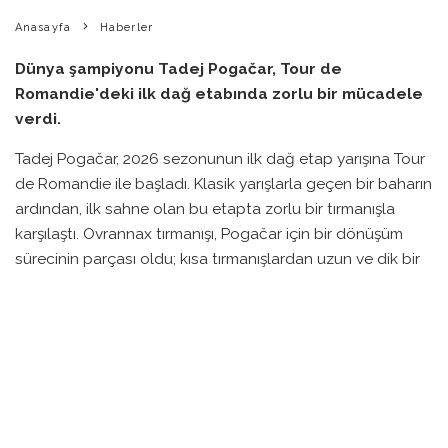
Anasayfa
Haberler
Dünya şampiyonu Tadej Pogačar, Tour de
Romandie'deki ilk dağ etabında zorlu bir mücadele
verdi.
Tadej Pogačar, 2026 sezonunun ilk dağ etap yarışına Tour
de Romandie ile başladı. Klasik yarışlarla geçen bir baharın
ardından, ilk sahne olan bu etapta zorlu bir tırmanışla
karşılaştı. Ovrannax tırmanışı, Pogačar için bir dönüşüm
sürecinin parçası oldu; kısa tırmanışlardan uzun ve dik bir
tırmanışa geçiş yapmak zorunda kaldı ve bu durum biraz
zorlayıcı oldu.
Pogačar, hayatında birçok kez solo mücadeleler yapmış
biri olarak bu sefer taktiksel bir duruma girmek zorunda
kaldı. Özellikle 4 kilometre kala yaptığı atak sırasında,
rakiplerinin hemen arkasında kaldı. Yanında Lenny