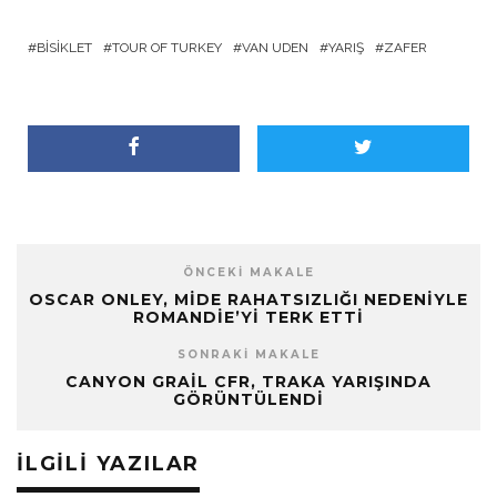
BISIKLET
TOUR OF TURKEY
VAN UDEN
YARIŞ
ZAFER
ÖNCEKI MAKALE
OSCAR ONLEY, MIDE RAHATSIZLIĞI NEDENIYLE
ROMANDIE’YI TERK ETTI
SONRAKI MAKALE
CANYON GRAIL CFR, TRAKA YARIŞINDA
GÖRÜNTÜLENDI
İLGILI YAZILAR