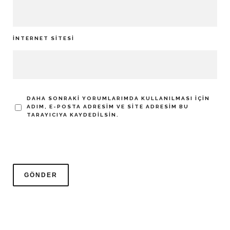
İNTERNET SITESI
DAHA SONRAKI YORUMLARIMDA KULLANILMASI IÇIN
ADIM, E-POSTA ADRESIM VE SITE ADRESIM BU
TARAYICIYA KAYDEDILSIN.