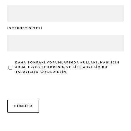
İNTERNET SITESI
DAHA SONRAKI YORUMLARIMDA KULLANILMASI IÇIN
ADIM, E-POSTA ADRESIM VE SITE ADRESIM BU
TARAYICIYA KAYDEDILSIN.