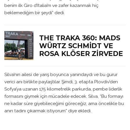
benim ilk Giro d’Italia’m ve zafer kazanmak hiç
beklemediğim bir şeydi” dedi.
THE TRAKA 360: MADS
WÜRTZ SCHMIDT VE
ROSA KLÖSER ZIRVEDE
Silva’nın ailesi de yarış boyunca yanındaydı ve bu gurur
verici anı birlikte paylaştılar. Şimdi, 3. etapta Plovdiv’den
Sofya’ya uzanan 175 kilometrelik parkurda, pembe liderlik
formasını giymek için mücadele edecek. Silva, “Bu formayı
ne kadar süre giyebileceğimi göreceğiz, ama öncelikle bu
anın tadını çıkarmak istiyorum” diye ekledi.