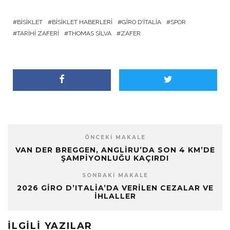
BISIKLET
BISIKLET HABERLERI
GIRO D'ITALIA
SPOR
TARIHI ZAFERI
THOMAS SILVA
ZAFER
ÖNCEKI MAKALE
VAN DER BREGGEN, ANGLIRU’DA SON 4 KM’DE
ŞAMPIYONLUĞU KAÇIRDI
SONRAKI MAKALE
2026 GIRO D’ITALIA’DA VERILEN CEZALAR VE
İHLALLER
İLGILI YAZILAR