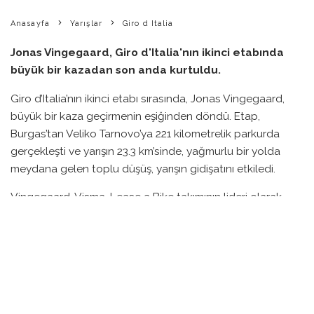
Anasayfa
Yarışlar
Giro d Italia
Jonas Vingegaard, Giro d'Italia'nın ikinci etabında
büyük bir kazadan son anda kurtuldu.
Giro d’Italia’nın ikinci etabı sırasında, Jonas Vingegaard,
büyük bir kaza geçirmenin eşiğinden döndü. Etap,
Burgas’tan Veliko Tarnovo’ya 221 kilometrelik parkurda
gerçekleşti ve yarışın 23.3 km’sinde, yağmurlu bir yolda
meydana gelen toplu düşüş, yarışın gidişatını etkiledi.
Vingegaard, Visma-Lease a Bike takımının lideri olarak
etkili bir şekilde konumlanmışken, aniden önündeki bir UAE
Team Emirates-XRG sürücüsünün düşmesiyle birlikte
20’den fazla yarışçı yerde kaldı. Daha önce benzer kazalar
yaşadığı için oldukça tedirgin olan Vingegaard, düşen
yarışçıların sağlık durumunu düşündüğünü dile getirdi.
Yarışın sonunda Vingegaard, takımıyla olayın hemen