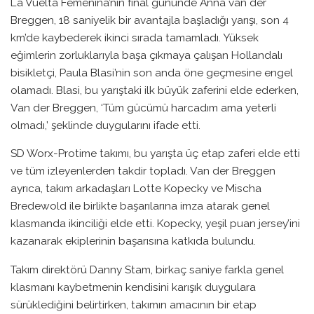
La Vuelta Femenina’nın final gününde Anna van der
Breggen, 18 saniyelik bir avantajla başladığı yarışı, son 4
km’de kaybederek ikinci sırada tamamladı. Yüksek
eğimlerin zorluklarıyla başa çıkmaya çalışan Hollandalı
bisikletçi, Paula Blasi’nin son anda öne geçmesine engel
olamadı. Blasi, bu yarıştaki ilk büyük zaferini elde ederken,
Van der Breggen, ‘Tüm gücümü harcadım ama yeterli
olmadı,’ şeklinde duygularını ifade etti.
SD Worx-Protime takımı, bu yarışta üç etap zaferi elde etti
ve tüm izleyenlerden takdir topladı. Van der Breggen
ayrıca, takım arkadaşları Lotte Kopecky ve Mischa
Bredewold ile birlikte başarılarına imza atarak genel
klasmanda ikinciliği elde etti. Kopecky, yeşil puan jersey’ini
kazanarak ekiplerinin başarısına katkıda bulundu.
Takım direktörü Danny Stam, birkaç saniye farkla genel
klasmanı kaybetmenin kendisini karışık duygulara
sürüklediğini belirtirken, takımın amacının bir etap