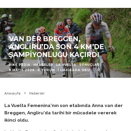
VAN DER BREGGEN,
ANGLIRU’DA SON 4 KM’DE
ŞAMPIYONLUĞU KAÇIRDI
BIKE PEDIA
·
HABERLER
LA VUELTA
SONUÇLAR
·
0
9 MAYIS 2026
·
0 YORUM
·
1 DAKIKADA OKU
·
Anasayfa
Haberler
La Vuelta Femenina'nın son etabında Anna van der
Breggen, Angliru'da tarihi bir mücadele vererek
ikinci oldu.