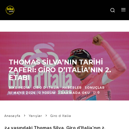
THOMAS SILVA’NIN TARIHI
ZAFERI: GIRO D’ITALIA’NIN 2.
ETABI
BIKE PEDIA
·
GIRO D ITALIA
HABERLER
SONUÇLAR
·
0
10 MAYIS 2026
·
0 YORUM
·
1 DAKIKADA OKU
·
Anasayfa
Yarışlar
Giro d Italia
24 yaşındaki Thomas Silva, Giro d’Italia'nın 2.