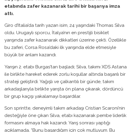
etabında zafer kazanarak tarihi bir başarıya imza
attı.
Giro d’Italia’da tarih yazan isim, 24 yaşındaki Thomas Silva
oldu. Urugaylı sporcu, İtalya’nın en prestijli bisiklet
yarışında zafer kazanarak dikkatleri üzerine çekti. Özellikle
bu zaferi, Corsa Rosa’daki ilk yarışında elde etmesiyle
büyük bir anlam kazandı.
Yarışın 2. etabı Burgas’tan başladı; Silva, takımı XDS Astana
ile birlikte hareket ederek zorlu koşullar altında başarılı bir
strateji geliştirdi. Yağışlı ve çalkantılı bir günde, takım
arkadaşlarıyla birlikte yarışta ön plana çıkarak, dördüncü
bir grup kaçışı yakalamayı başardılar.
Son sprintte, deneyimli takım arkadaşı Cristian Scaroni’nin
desteğiyle öne çıkan Silva, etabı kazanarak pembe liderlik
formasını almaya hak kazandı. Yarış sonrası yaptığı
açıklamada, “Bunu başardığım için çok mutluyum. Bu