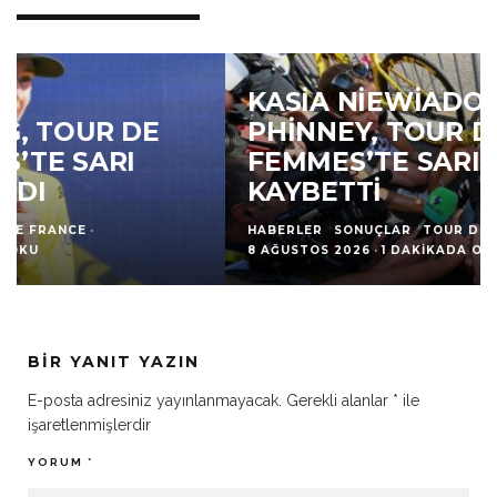
KASIA NIEWIADOMA-
PHINNEY, TOUR DE FRANCE
FEMMES’TE SARI MAYO’YU
KAYBETTI
HABERLER
SONUÇLAR
TOUR DE FRANCE
·
8 AĞUSTOS 2026
·
1 DAKIKADA OKU
BIR YANIT YAZIN
E-posta adresiniz yayınlanmayacak.
Gerekli alanlar
*
ile
işaretlenmişlerdir
YORUM
*