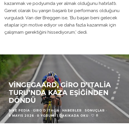
kazanmak ve podyumda yer almak olduğunu hatırlattı.
Genel olarak bu yarışın başarılı bir performans olduğunu
vurguladı. Van der Breggen ise, ‘Bu başarı beni gelecek
etaplar için motive ediyor ve daha fazla kazanmak için
çalışmam gerektiğini hissediyorum,’ dedi.
VINGEGAARD, GIRO D’ITALIA
TURU’NDA KAZA EŞIĞINDEN
DÖNDÜ
BIKE PEDIA
·
GIRO D ITALIA
HABERLER
SONUÇLAR
·
0
9 MAYIS 2026
·
0 YORUM
·
1 DAKIKADA OKU
·