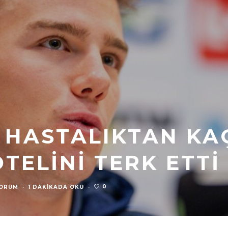
, HASTALIKTAN K
OTELINI TERK ETTI
0
YORUM
·
1 DAKIKADA OKU
·