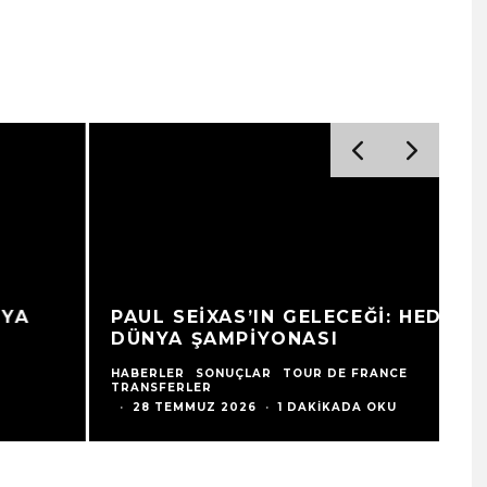
R
PAUL SEIXAS’IN GELECEĞI: HEDEF
F
DÜNYA ŞAMPIYONASI
G
HABERLER
SONUÇLAR
TOUR DE FRANCE
TRANSFERLER
HA
·
28 TEMMUZ 2026
·
1 DAKIKADA OKU
25