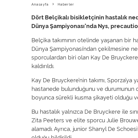
Anasayfa
Haberler
Dört Belçikalı bisikletçinin hastalık n
Dünya Şampiyonası'nda Nys, precaution 
Belçika takımının otelinde yaşanan bir h
Dünya Şampiyonası’ndan çekilmesine ne
sporculardan biri olan Kay De Bruyckere,
kaldırıldı.
Kay De Bruyckere’nin takımı, Sporza’ya y
hastanede bulunduğunu ve durumunun cid
boyunca sürekli kusma şikayeti olduğu ve
Bu hastalık yalnızca De Bruyckere ile sın
Zita Peeters ve elite sporcu Julie Brouw
alamadı. Ayrıca, junior Shanyl De Schoesi
olduğu bildirildi.