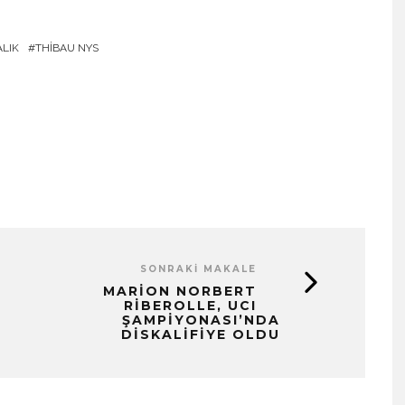
LIK
THIBAU NYS
SONRAKI MAKALE
MARION NORBERT
RIBEROLLE, UCI
ŞAMPIYONASI’NDA
DISKALIFIYE OLDU