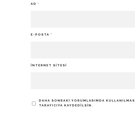
AD
*
E-POSTA
*
İNTERNET SITESI
DAHA SONRAKI YORUMLARIMDA KULLANILMASI 
TARAYICIYA KAYDEDILSIN.