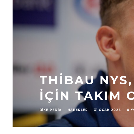
THIBAU NYS
IÇIN TAKIM 
BIKE PEDIA
·
HABERLER
·
31 OCAK 2026
·
0 