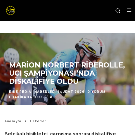
MARION NORBERT RIBEROLLE,
UCI ŞAMPIYONASI’NDA
DISKALIFIYE OLDU
BIKE PEDIA
·
HABERLER
·
1 ŞUBAT 2026
·
0 YORUM
·
0
1 DAKIKADA OKU
·
Anasayfa
Haberler
Belçikalı bisikletçi, çarpışma sonrası diskalifiye