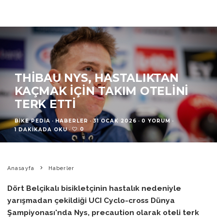
THIBAU NYS, HASTALIKTAN
KAÇMAK IÇIN TAKIM OTELINI
TERK ETTI
BIKE PEDIA
·
HABERLER
·
31 OCAK 2026
·
0 YORUM
·
0
1 DAKIKADA OKU
·
Anasayfa
Haberler
Dört Belçikalı bisikletçinin hastalık nedeniyle
yarışmadan çekildiği UCI Cyclo-cross Dünya
Şampiyonası'nda Nys, precaution olarak oteli terk