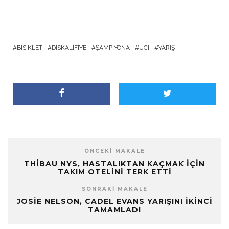
BISIKLET
DISKALIFIYE
ŞAMPIYONA
UCI
YARIŞ
ÖNCEKI MAKALE
THIBAU NYS, HASTALIKTAN KAÇMAK IÇIN
TAKIM OTELINI TERK ETTI
SONRAKI MAKALE
JOSIE NELSON, CADEL EVANS YARIŞINI İKINCI
TAMAMLADI