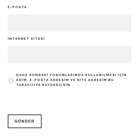
E-POSTA
*
İNTERNET SITESI
DAHA SONRAKI YORUMLARIMDA KULLANILMASI IÇIN
ADIM, E-POSTA ADRESIM VE SITE ADRESIM BU
TARAYICIYA KAYDEDILSIN.