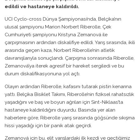
edildi ve hastaneye kaldırıldı.
UCI Cyclo-cross Dünya Şampiyonası’nda, Belçika’nın
ulusal şampiyonu Marion Norbert Riberolle, Çek
Cumhuriyeti şampiyonu Kristyna Zemanová ile
çarpışmasının ardından diskalifiye edildi. Yarış sırasında, ikili
arasında geçen kaza, Norbert Riberolle’nin atletik
davranışlarıyla sonuçlandı. Çarpışma sonrasında Riberolle,
Zemanová’ya iterek agresif bir hareket sergiledi ve bu
durum diskalifikasyonuna yol açtı.
Olayın ardından Riberolle, kafasını tutarak pistin kenarına
yattı. Belçika Bisiklet Takımı, Riberolle’nin fiziksel rahatsızlık
yaşadığını ve baş ve boyun ağrıları için Sint-Niklaas’ta
hastaneye kaldırıldığını duyurdu. Basında yer alan
haberlere göre, Riberolle yarış sırasında göğsünde sıkışma
hissi yaşadığı için bir panik atak geçirdi.
Zemanová için bu, elit yarışlardaki ilk kezdi ve geçtiğimiz