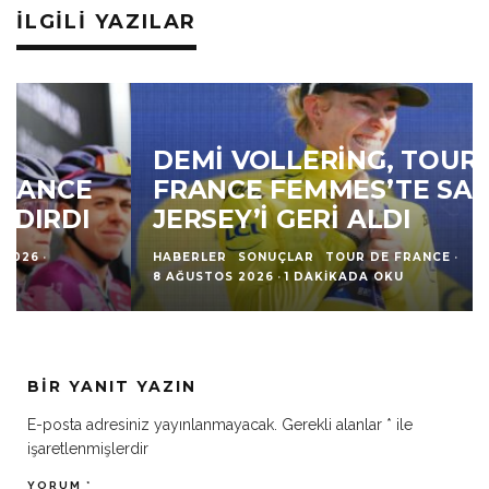
İLGILI YAZILAR
DEMI VOLLERING, TOUR DE
FRANCE FEMMES’TE SARI
JERSEY’I GERI ALDI
HABERLER
SONUÇLAR
TOUR DE FRANCE
·
8 AĞUSTOS 2026
·
1 DAKIKADA OKU
BIR YANIT YAZIN
E-posta adresiniz yayınlanmayacak.
Gerekli alanlar
*
ile
işaretlenmişlerdir
YORUM
*