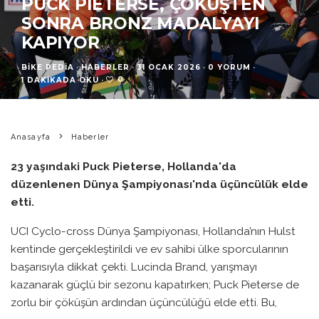
PUCK PIETERSE, ÇÖKÜŞTEN
SONRA BRONZ MADALYAYI
KAPIYOR
BIKE PEDIA
·
HABERLER
·
31 OCAK 2026
·
0 YORUM
·
0
1 DAKIKADA OKU
·
Anasayfa
Haberler
23 yaşındaki Puck Pieterse, Hollanda'da
düzenlenen Dünya Şampiyonası'nda üçüncülük elde
etti.
UCI Cyclo-cross Dünya Şampiyonası, Hollanda’nın Hulst
kentinde gerçekleştirildi ve ev sahibi ülke sporcularının
başarısıyla dikkat çekti. Lucinda Brand, yarışmayı
kazanarak güçlü bir sezonu kapatırken; Puck Pieterse de
zorlu bir çöküşün ardından üçüncülüğü elde etti. Bu,