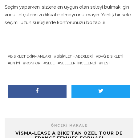
Seçim yaparken, sizlere en uygun olan seleyi bulmak için
vücut ölçülerinizi dikkate almayı unutmayın. Yanlış bir sele
seçimi, uzun sürüşlerde konforunuzu bozabilir.
BISIKLET EKIPMANLARI
BISIKLET HABERLERI
DAĞ BISIKLETI
EN İYI
KONFOR
SELE
SELELERI İNCELENDI
TEST
ÖNCEKI MAKALE
VISMA-LEASE A BIKE’TAN ÖZEL TOUR DE
FRANCE FEMMES FORMASI