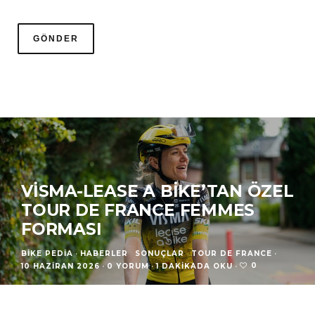
VISMA-LEASE A BIKE’TAN ÖZEL
TOUR DE FRANCE FEMMES
FORMASI
BIKE PEDIA
·
HABERLER
SONUÇLAR
TOUR DE FRANCE
·
0
10 HAZIRAN 2026
·
0 YORUM
·
1 DAKIKADA OKU
·