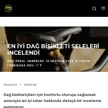
EN İYI DAĞ BISIKLETI SELELERI
İNCELENDI
BIKE PEDIA
·
HABERLER
·
10 HAZIRAN 2026
·
0 YORUM
·
0
1 DAKIKADA OKU
·
Anasayfa
Haberler
Dağ bisikletçileri için konforlu oturuşu sağlamak
amacıyla en iyi seler hakkında detaylı bir inceleme
sunuyoruz.