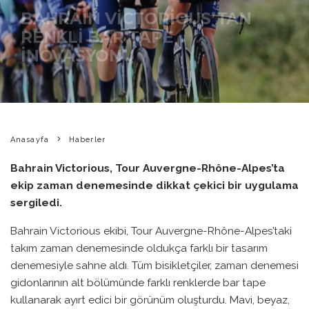
BAHRAIN VICTORIOUS’TAN
RENKLI BAR TAPE
İNOVASYONU
BIKE PEDIA
·
HABERLER
·
10 HAZIRAN 2026
·
0 YORUM
·
0
1 DAKIKADA OKU
·
Anasayfa
Haberler
Bahrain Victorious, Tour Auvergne-Rhône-Alpes’ta
ekip zaman denemesinde dikkat çekici bir uygulama
sergiledi.
Bahrain Victorious ekibi, Tour Auvergne-Rhône-Alpes’taki
takım zaman denemesinde oldukça farklı bir tasarım
denemesiyle sahne aldı. Tüm bisikletçiler, zaman denemesi
gidonlarının alt bölümünde farklı renklerde bar tape
kullanarak ayırt edici bir görünüm oluşturdu. Mavi, beyaz,