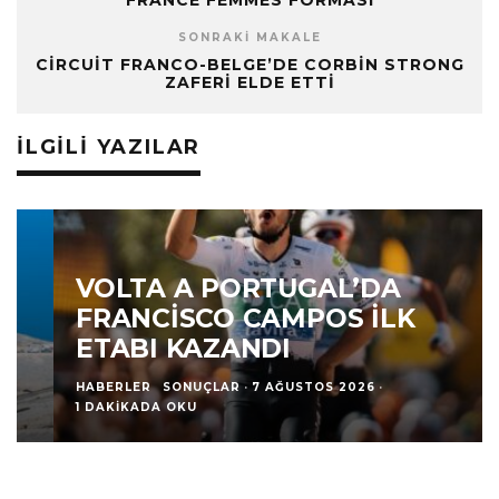
SONRAKI MAKALE
CIRCUIT FRANCO-BELGE’DE CORBIN STRONG
ZAFERI ELDE ETTI
İLGILI YAZILAR
VOLTA A PORTUGAL’DA
FRANCISCO CAMPOS İLK
ETABI KAZANDI
HABERLER
SONUÇLAR
·
7 AĞUSTOS 2026
·
1 DAKIKADA OKU