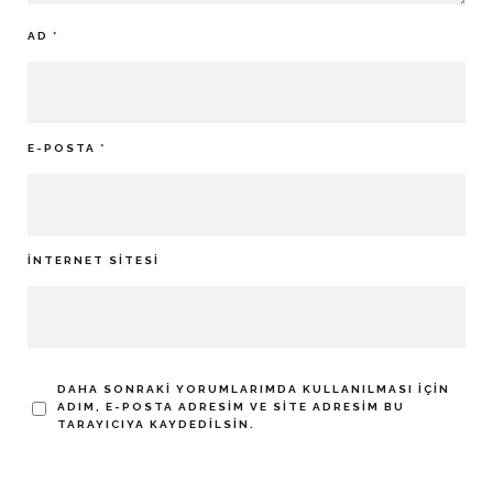
AD
*
E-POSTA
*
İNTERNET SITESI
DAHA SONRAKI YORUMLARIMDA KULLANILMASI IÇIN
ADIM, E-POSTA ADRESIM VE SITE ADRESIM BU
TARAYICIYA KAYDEDILSIN.