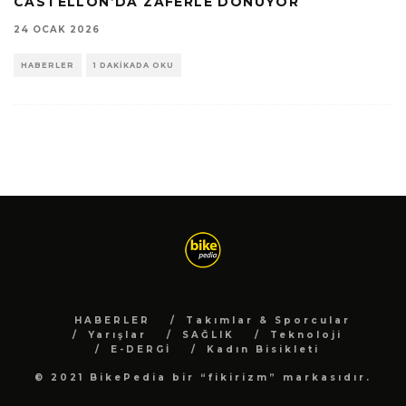
CASTELLÓN’DA ZAFERLE DÖNÜYOR
24 OCAK 2026
HABERLER
1 DAKIKADA OKU
HABERLER
Takımlar & Sporcular
Yarışlar
SAĞLIK
Teknoloji
E-DERGİ
Kadın Bisikleti
© 2021 BikePedia bir “fikirizm” markasıdır.