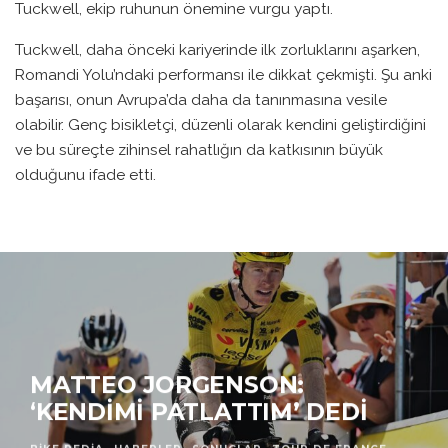
Tuckwell, ekip ruhunun önemine vurgu yaptı.
Tuckwell, daha önceki kariyerinde ilk zorluklarını aşarken,
Romandi Yolu’ndaki performansı ile dikkat çekmişti. Şu anki
başarısı, onun Avrupa’da daha da tanınmasına vesile
olabilir. Genç bisikletçi, düzenli olarak kendini geliştirdiğini
ve bu süreçte zihinsel rahatlığın da katkısının büyük
olduğunu ifade etti.
MATTEO JORGENSON:
‘KENDIMI PATLATTIM’ DEDI
BIKE PEDIA
·
HABERLER
SONUÇLAR
TOUR DE FRANCE
·