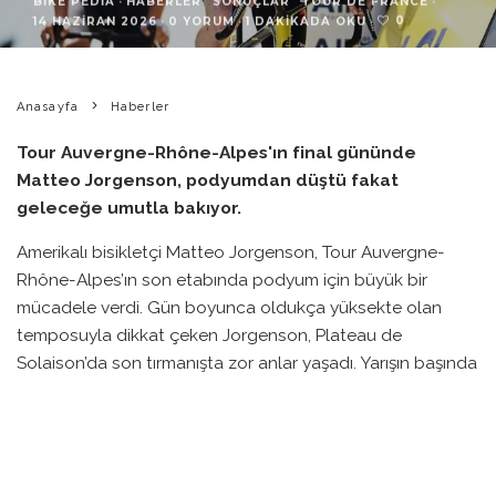
0
14 HAZIRAN 2026
·
0 YORUM
·
1 DAKIKADA OKU
·
Anasayfa
Haberler
Tour Auvergne-Rhône-Alpes'ın final gününde
Matteo Jorgenson, podyumdan düştü fakat
geleceğe umutla bakıyor.
Amerikalı bisikletçi Matteo Jorgenson, Tour Auvergne-
Rhône-Alpes’ın son etabında podyum için büyük bir
mücadele verdi. Gün boyunca oldukça yüksekte olan
temposuyla dikkat çeken Jorgenson, Plateau de
Solaison’da son tırmanışta zor anlar yaşadı. Yarışın başında
ikinci sırada bulunan Jorgenson, lider Luke Tuckwell ile
arasındaki farkı kapatmayı umuyordu.
Ancak, son tırmanışa iki buçuk kilometre kala zorlanan
Jorgenson, podyum mücadelesini kaybetti. Del Toro, bu