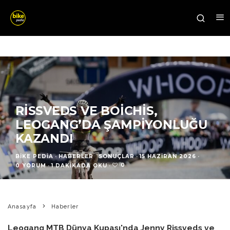
RISSVEDS VE BOICHIS,
LEOGANG’DA ŞAMPIYONLUĞU
KAZANDI
BIKE PEDIA
·
HABERLER
SONUÇLAR
·
15 HAZIRAN 2026
·
0
0 YORUM
·
1 DAKIKADA OKU
·
Anasayfa
Haberler
Leogang MTB Dünya Kupası'nda Jenny Rissveds ve