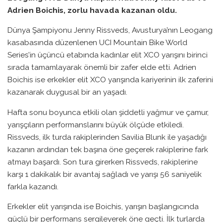
Adrien Boichis, zorlu havada kazanan oldu.
Dünya Şampiyonu Jenny Rissveds, Avusturya’nın Leogang
kasabasında düzenlenen UCI Mountain Bike World
Series’in üçüncü etabında kadınlar elit XCO yarışını birinci
sırada tamamlayarak önemli bir zafer elde etti. Adrien
Boichis ise erkekler elit XCO yarışında kariyerinin ilk zaferini
kazanarak duygusal bir an yaşadı.
Hafta sonu boyunca etkili olan şiddetli yağmur ve çamur,
yarışçıların performanslarını büyük ölçüde etkiledi.
Rissveds, ilk turda rakiplerinden Savilia Blunk ile yaşadığı
kazanın ardından tek başına öne geçerek rakiplerine fark
atmayı başardı. Son tura girerken Rissveds, rakiplerine
karşı 1 dakikalık bir avantaj sağladı ve yarışı 56 saniyelik
farkla kazandı.
Erkekler elit yarışında ise Boichis, yarışın başlangıcında
güçlü bir performans sergileyerek öne geçti. İlk turlarda