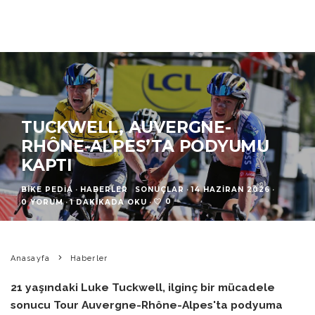
TUCKWELL, AUVERGNE-
RHÔNE-ALPES’TA PODYUMU
KAPTI
BIKE PEDIA
·
HABERLER
SONUÇLAR
·
14 HAZIRAN 2026
·
0
0 YORUM
·
1 DAKIKADA OKU
·
Anasayfa
Haberler
21 yaşındaki Luke Tuckwell, ilginç bir mücadele
sonucu Tour Auvergne-Rhône-Alpes'ta podyuma