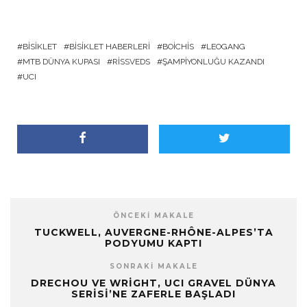
BISIKLET
BISIKLET HABERLERI
BOICHIS
LEOGANG
MTB DÜNYA KUPASI
RISSVEDS
ŞAMPIYONLUĞU KAZANDI
UCI
ÖNCEKI MAKALE
TUCKWELL, AUVERGNE-RHÔNE-ALPES’TA
PODYUMU KAPTI
SONRAKI MAKALE
DRECHOU VE WRIGHT, UCI GRAVEL DÜNYA
SERISI’NE ZAFERLE BAŞLADI