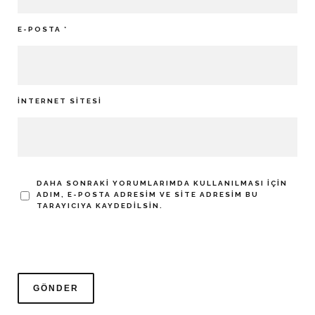
E-POSTA
*
İNTERNET SITESI
DAHA SONRAKI YORUMLARIMDA KULLANILMASI IÇIN
ADIM, E-POSTA ADRESIM VE SITE ADRESIM BU
TARAYICIYA KAYDEDILSIN.