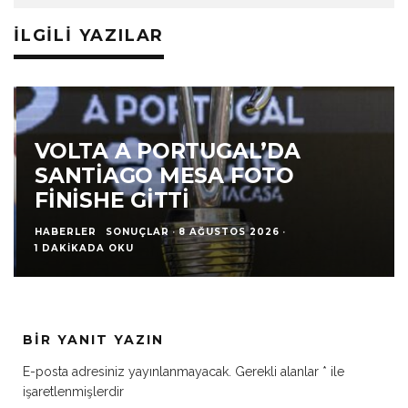
İLGILI YAZILAR
VOLTA A PORTUGAL’DA
SANTIAGO MESA FOTO
FINISHE GITTI
HABERLER
SONUÇLAR
·
8 AĞUSTOS 2026
·
1 DAKIKADA OKU
BIR YANIT YAZIN
E-posta adresiniz yayınlanmayacak.
Gerekli alanlar
*
ile
işaretlenmişlerdir