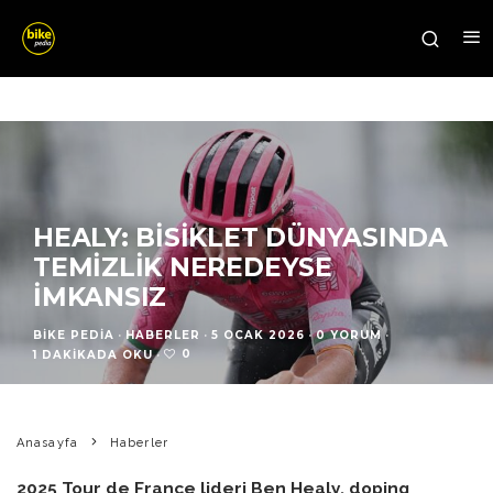
HEALY: BISIKLET DÜNYASINDA
TEMIZLIK NEREDEYSE
İMKANSIZ
BIKE PEDIA
·
HABERLER
·
5 OCAK 2026
·
0 YORUM
·
0
1 DAKIKADA OKU
·
Anasayfa
Haberler
2025 Tour de France lideri Ben Healy, doping