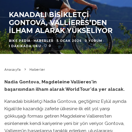
KANADALI BISIKLETÇI
GONTOVA, VALLIERES’DEN
İLHAM ALARAK YÜKSELIYOR
BIKE PEDIA
·
HABERLER
·
5 OCAK 2026
·
0 YORUM
·
0
1 DAKIKADA OKU
·
Anasayfa
Haberler
Nadia Gontova, Magdeleine Vallieres'in
başarısından ilham alarak WorldTour'da yer alacak.
Kanadalı bisikletçi Nadia Gontova, geçtiğimiz Eylül ayında
Kigali’de kazandığı zaferle ülkesine ilk elit yol yarışı
gökkuşağı forması getiren Magdeleine Vallieres’ten
esinlenerek kendi kariyerine yeni bir yön veriyor. Gontova,
Vallieres’in başarılarına tanıklık ederken, uluslararası