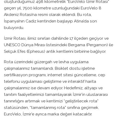
oluşturduğumuz 498 kilometrelik “EuroVelo İzmir Rotası”
geçen yıl, 7500 kilometre uzunluğundaki EuroVelo 8
Akdeniz Rotası’na resmi olarak eklendi. Bu rota,
İspanya’nın Cadiz kentinden başlayıp Atina’da son
buluyordu.
İzmir Rotası, ilimiz sınırları dahilinde 17 ilçeden geçiyor ve
UNESCO Dünya Mirası listesindeki Bergama (Pergamon) ile
Selçuk Efes (Ephesus) antik kentlerini birbirine bağlıyor.
Rota üzerindeki güzergah ve levha uygulama
çalışmalarımız tamamlandı. Bisiklet dostu işletme
sertifikasyon programı, internet sitesi güncelleme, cep
telefonu uygulaması geliştirme ve interaktif harita
çalışmalarımız ise devam ediyor. Hedefimiz, altyapı ve
tanıtım faaliyetlerimizi tamamlayarak İzmir’in uluslararası
tanınırlığını artırmak ve kentimizi “geliştirilecek rota”
statüsünden, “tamamlanmış rota” sınıfına geçirmek.
EuroVelo, İzmir’e ayrıca marka değeri katacaktır.