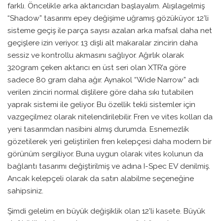
farklı. Öncelikle arka aktarıcıdan başlayalım. Alışılagelmiş
“Shadow” tasarımı epey değişime uğramış gözüküyor. 12’li
sisteme geçiş ile parça sayısı azalan arka mafsal daha net
geçişlere izin veriyor. 13 dişli alt makaralar zincirin daha
sessiz ve kontrollu akmasını sağlıyor. Ağırlık olarak
320gram çeken aktarıcı en üst seri olan XTR’a göre
sadece 80 gram daha ağır. Aynakol “Wide Narrow” adı
verilen zinciri normal dişlilere göre daha sıkı tutabilen
yaprak sistemi ile geliyor. Bu özellik tekli sistemler için
vazgeçilmez olarak nitelendirilebilir. Fren ve vites kolları da
yeni tasarımdan nasibini almış durumda. Esnemezlik
gözetilerek yeri geliştirilen fren kelepçesi daha modern bir
görünüm sergiliyor. Buna uygun olarak vites kolunun da
bağlantı tasarımı değiştirilmiş ve adına I-Spec EV denilmiş.
Ancak kelepçeli olarak da satın alabilme seçeneğine
sahipsiniz.
Şimdi gelelim en büyük değişiklik olan 12’li kasete. Büyük