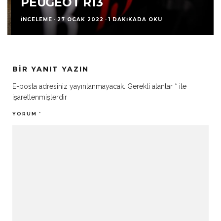
PEUGEOT R13
İNCELEME
·
27 OCAK 2022
·
1 DAKIKADA OKU
BIR YANIT YAZIN
E-posta adresiniz yayınlanmayacak.
Gerekli alanlar
*
ile
işaretlenmişlerdir
YORUM
*