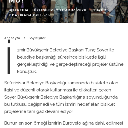
MU?
BIKEPEDIA
·
SÖYLEŞILER
·
7 TEMMUZ 2020
·
0 YORUM
·
0
7 DAKIKADA OKU
·
Anasayfa
Söyleşiler
İ
zmir Büyükşehir Belediye Başkanı Tunç Soyer ile
belediye başkanlığı süresince bisikletle ilgili
gerçekleştirdiği ve gerçekleştireceği projeler üstüne
konuştuk.
Seferihisar Belediye Başkanlığı zamanında bisiklete olan
ilgisi ve düzenli olarak kullanması ile dikkatleri çeken
Soyer, Büyükşehir Belediye Başkanlığına soyunduğunda
bu tutkusu değişmedi ve tüm İzmir’i hedef alan bisiklet
projelerine tam gaz devam ediyor.
Bunun en son örneği İzmir’in Eurovelo ağına dahil edilmesi