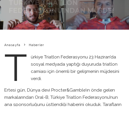
FEDERASYONU’NDAN MÜJDE!
BIKEPEDIA
·
HABERLER
·
7 TEMMUZ 2020
·
0 YORUM
·
0
3 DAKIKADA OKU
·
Anasayfa
Haberler
T
ürkiye Triatlon Federasyonu 23 Haziran’da
sosyal medyada yaptığı duyuruda triatlon
camiası için önemli bir gelişmenin müjdesini
verdi.
Ertesi gün, Dünya devi Procter&Gamble’ın önde gelen
markalarından Oral-B, Türkiye Triatlon Federasyonu’nun
ana sponsorluğunu üstlendiği haberini okuduk. Tarafların
katılımı ile elektronik ortamda yapılan basın duyurusu ile
kamuoyu bilgilendirilmiş oldu.