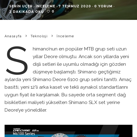
SERIN UÇER
·
İNCELEME
·
7 TEMMUZ 2020
·
0 YORUM
·
0
2 DAKIKADA OKU
·
Anasayfa
Teknoloji
İnceleme
S
himano’nun en popüler MTB grup seti uzun
yıllar Deore olmuştu. Ancak son yıllarda yeni
dişli setleri ile uyumlu olmadığı için gözden
düşmeye başlamıştı. Shimano geçtiğimiz
aylarda yeni Shimano Deore 6100 grup setini tanıttı. Amaç
basitti, yeni 12’li arka kaset ve tekli aynakol standartlarını
uygun fiyat ile karşılamak. Bu sayede orta segment dağ
bisikletleri maliyeti yükselten Shimano SLX set yerine
Deore’ye yöneldiler.