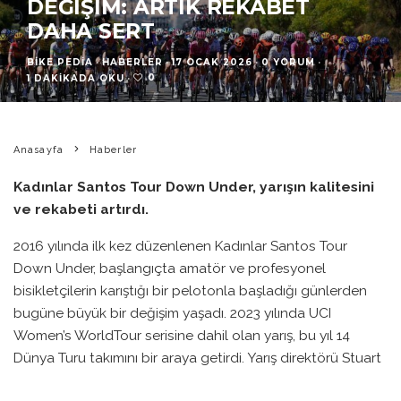
DEĞIŞIM: ARTIK REKABET
DAHA SERT
BIKE PEDIA
·
HABERLER
·
17 OCAK 2026
·
0 YORUM
·
0
1 DAKIKADA OKU
·
Anasayfa
Haberler
Kadınlar Santos Tour Down Under, yarışın kalitesini
ve rekabeti artırdı.
2016 yılında ilk kez düzenlenen Kadınlar Santos Tour
Down Under, başlangıçta amatör ve profesyonel
bisikletçilerin karıştığı bir pelotonla başladığı günlerden
bugüne büyük bir değişim yaşadı. 2023 yılında UCI
Women’s WorldTour serisine dahil olan yarış, bu yıl 14
Dünya Turu takımını bir araya getirdi. Yarış direktörü Stuart
O’Grady, bu durumu ‘seismik bir değişim’ olarak tanımlıyor.