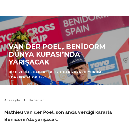
VAN DER POEL, BENIDORM
DÜNYA KUPASI’NDA
YARIŞACAK
BIKE PEDIA
·
HABERLER
·
17 OCAK 2026
·
0 YORUM
·
0
1 DAKIKADA OKU
·
Anasayfa
Haberler
Mathieu van der Poel, son anda verdiği kararla
Benidorm'da yarışacak.