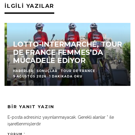
İLGILI YAZILAR
LOTTO-INTERMARCHÉ, TOUR
DE FRANCE FEMMES’DA
MÜCADELE EDIYOR
HABERLER
SONUÇLAR
TOUR DE FRANCE
·
9 AĞUSTOS 2026
·
1 DAKIKADA OKU
BIR YANIT YAZIN
E-posta adresiniz yayınlanmayacak.
Gerekli alanlar
*
ile
işaretlenmişlerdir
YORUM
*