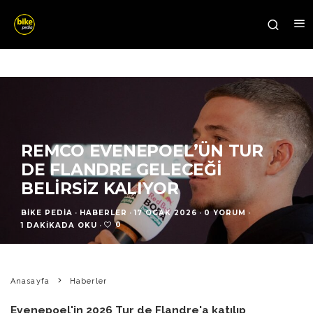
REMCO EVENEPOEL’ÜN TUR
DE FLANDRE GELECEĞI
BELIRSIZ KALIYOR
BIKE PEDIA
·
HABERLER
·
17 OCAK 2026
·
0 YORUM
·
0
1 DAKIKADA OKU
·
Anasayfa
Haberler
Evenepoel'in 2026 Tur de Flandre'a katılıp