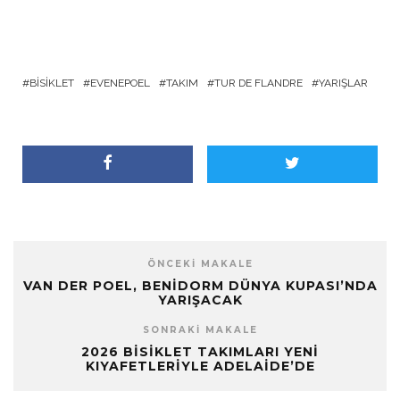
BISIKLET
EVENEPOEL
TAKIM
TUR DE FLANDRE
YARIŞLAR
ÖNCEKI MAKALE
VAN DER POEL, BENIDORM DÜNYA KUPASI’NDA
YARIŞACAK
SONRAKI MAKALE
2026 BISIKLET TAKIMLARI YENI
KIYAFETLERIYLE ADELAIDE’DE