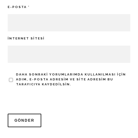
E-POSTA
*
İNTERNET SITESI
DAHA SONRAKI YORUMLARIMDA KULLANILMASI IÇIN
ADIM, E-POSTA ADRESIM VE SITE ADRESIM BU
TARAYICIYA KAYDEDILSIN.