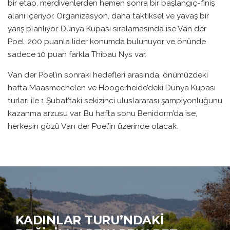
bir etap, merdivenlerden hemen sonra bir başlangıç-finiş
alanı içeriyor. Organizasyon, daha taktiksel ve yavaş bir
yarış planlıyor. Dünya Kupası sıralamasında ise Van der
Poel, 200 puanla lider konumda bulunuyor ve önünde
sadece 10 puan farkla Thibau Nys var.
Van der Poel’in sonraki hedefleri arasında, önümüzdeki
hafta Maasmechelen ve Hoogerheide’deki Dünya Kupası
turları ile 1 Şubat’taki sekizinci uluslararası şampiyonluğunu
kazanma arzusu var. Bu hafta sonu Benidorm’da ise,
herkesin gözü Van der Poel’in üzerinde olacak.
KADINLAR TURU’NDAKI