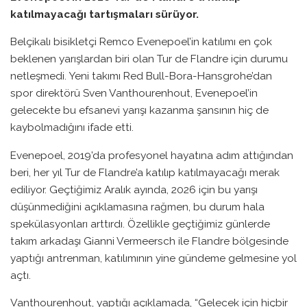
katılmayacağı tartışmaları sürüyor.
Belçikalı bisikletçi Remco Evenepoel’in katılımı en çok
beklenen yarışlardan biri olan Tur de Flandre için durumu
netleşmedi. Yeni takımı Red Bull-Bora-Hansgrohe’dan
spor direktörü Sven Vanthourenhout, Evenepoel’in
gelecekte bu efsanevi yarışı kazanma şansının hiç de
kaybolmadığını ifade etti.
Evenepoel, 2019’da profesyonel hayatına adım attığından
beri, her yıl Tur de Flandre’a katılıp katılmayacağı merak
ediliyor. Geçtiğimiz Aralık ayında, 2026 için bu yarışı
düşünmediğini açıklamasına rağmen, bu durum hala
spekülasyonları arttırdı. Özellikle geçtiğimiz günlerde
takım arkadaşı Gianni Vermeersch ile Flandre bölgesinde
yaptığı antrenman, katılımının yine gündeme gelmesine yol
açtı.
Vanthourenhout, yaptığı açıklamada, “Gelecek için hiçbir