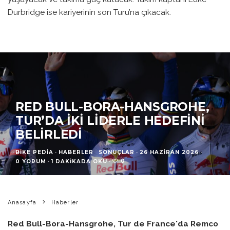
Durbridge ise kariyerinin son Turu’na çıkacak.
RED BULL-BORA-HANSGROHE,
TUR’DA İKI LIDERLE HEDEFINI
BELIRLEDI
BIKE PEDIA
·
HABERLER
SONUÇLAR
·
26 HAZIRAN 2026
·
0
0 YORUM
·
1 DAKIKADA OKU
·
Anasayfa
Haberler
Red Bull-Bora-Hansgrohe, Tur de France'da Remco