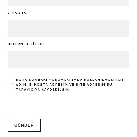
E-POSTA
*
İNTERNET SITESI
DAHA SONRAKI YORUMLARIMDA KULLANILMASI IÇIN
ADIM, E-POSTA ADRESIM VE SITE ADRESIM BU
TARAYICIYA KAYDEDILSIN.