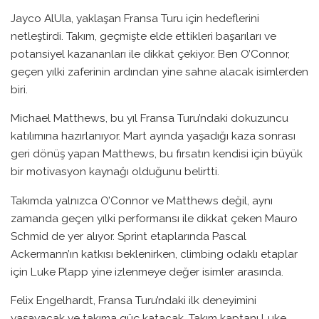
Jayco AlUla, yaklaşan Fransa Turu için hedeflerini
netleştirdi. Takım, geçmişte elde ettikleri başarıları ve
potansiyel kazananları ile dikkat çekiyor. Ben O’Connor,
geçen yılki zaferinin ardından yine sahne alacak isimlerden
biri.
Michael Matthews, bu yıl Fransa Turu’ndaki dokuzuncu
katılımına hazırlanıyor. Mart ayında yaşadığı kaza sonrası
geri dönüş yapan Matthews, bu fırsatın kendisi için büyük
bir motivasyon kaynağı olduğunu belirtti.
Takımda yalnızca O’Connor ve Matthews değil, aynı
zamanda geçen yılki performansı ile dikkat çeken Mauro
Schmid de yer alıyor. Sprint etaplarında Pascal
Ackermann’ın katkısı beklenirken, climbing odaklı etaplar
için Luke Plapp yine izlenmeye değer isimler arasında.
Felix Engelhardt, Fransa Turu’ndaki ilk deneyimini
yaşayacak ve takıma güç katacak. Takım kaptanı Luke