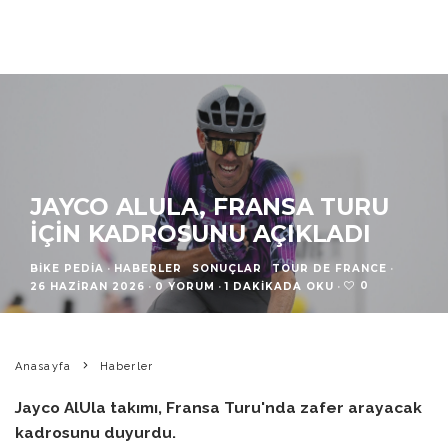
JAYCO ALULA, FRANSA TURU
İÇIN KADROSUNU AÇIKLADI
BIKE PEDIA
·
HABERLER
SONUÇLAR
TOUR DE FRANCE
·
0
26 HAZIRAN 2026
·
0 YORUM
·
1 DAKIKADA OKU
·
Anasayfa
Haberler
Jayco AlUla takımı, Fransa Turu'nda zafer arayacak
kadrosunu duyurdu.