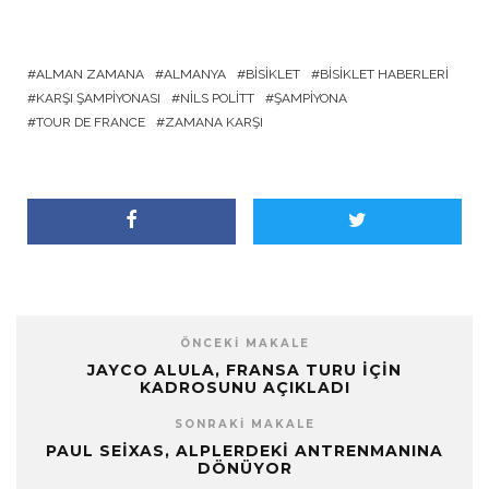
ALMAN ZAMANA
ALMANYA
BISIKLET
BISIKLET HABERLERI
KARŞI ŞAMPIYONASI
NILS POLITT
ŞAMPIYONA
TOUR DE FRANCE
ZAMANA KARŞI
ÖNCEKI MAKALE
JAYCO ALULA, FRANSA TURU İÇIN
KADROSUNU AÇIKLADI
SONRAKI MAKALE
PAUL SEIXAS, ALPLERDEKI ANTRENMANINA
DÖNÜYOR