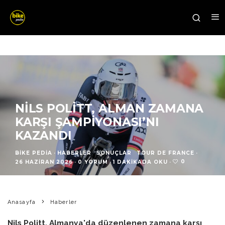
NILS POLITT, ALMAN ZAMANA
KARŞI ŞAMPIYONASI’NI
KAZANDI
BIKE PEDIA
·
HABERLER
SONUÇLAR
TOUR DE FRANCE
·
0
26 HAZIRAN 2026
·
0 YORUM
·
1 DAKIKADA OKU
·
Anasayfa
Haberler
Nils Politt, Almanya'da düzenlenen zamana karşı