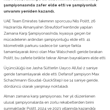
şampiyonasında zafer elde etti ve şampiyonluk
unvanını yeniden kazandı.
UAE Team Emirates takımının sporcusu Nils Politt, 26
Haziran’da Almanya’nın Streufdorf kentinde yapılan
Zamana Karşı Şampiyonası’nda, kıyasıya geçen bir
mücadelenin ardından şampiyonluğu elde etti. 41
kilometrelik parkuru sadece bir saniye farkla
tamamlayarak ikinci olan Max Walscheid’i geride bırakan
Politt, bu zaferle birlikte tekrar Alman bayraklarını elde etti.
Üçüncülüğü ise Jasha Sütterlin (Jayco AlUla) 2 saniye
geride tamamlayarak elde etti. Defansif şampiyon Max
Schachmann (Soudal-QuickStep) ise 14 saniye geride,
dördüncü olarak yarışmayı noktaladı.
Alman zamana karşı şampiyonası, her yıl düzenlenen
ulusal şampiyonalarda en zorlu rekabetlerden birini
sunmaktadır. Politt, 2024 ve 2023 yıllarında kazandığı