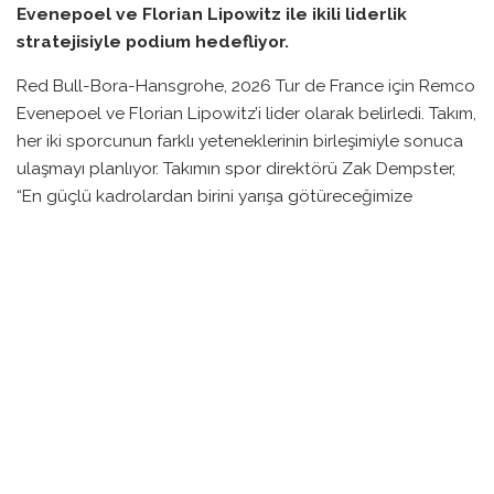
Evenepoel ve Florian Lipowitz ile ikili liderlik
stratejisiyle podium hedefliyor.
Red Bull-Bora-Hansgrohe, 2026 Tur de France için Remco
Evenepoel ve Florian Lipowitz’i lider olarak belirledi. Takım,
her iki sporcunun farklı yeteneklerinin birleşimiyle sonuca
ulaşmayı planlıyor. Takımın spor direktörü Zak Dempster,
“En güçlü kadrolardan birini yarışa götüreceğimize
inanıyoruz” dedi.
Takım menajeri Ralph Denk, “Yarış sırasında hangisinin lider
olacağını belirleyecek olan yol ve yarışın kendisi olacak”
açıklamasında bulundu. Evenepoel, genel anlamda
takımın lideri konumundayken, Lipowitz onun
destekleyeni olarak görülüyor.
Takım, dağlık aşamalarda Jai Hindley ve Maxim Van Gils ile
destek alacak. Düz ve dalgalı etaplar içinse Mattia
Cattaneo, Jan Tratnik, Nico Denz ve Tim van Dijke kadroda