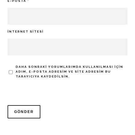
E-POSTA
*
İNTERNET SITESI
DAHA SONRAKI YORUMLARIMDA KULLANILMASI IÇIN
ADIM, E-POSTA ADRESIM VE SITE ADRESIM BU
TARAYICIYA KAYDEDILSIN.