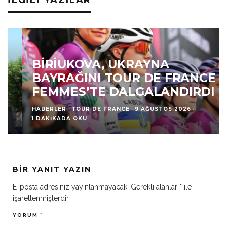
İLGILI YAZILAR
BIRIUKOVA, UKRAYNA
BAYRAĞINI TOUR DE FRANCE
FEMMES’TE DALGALANDIRDI
HABERLER
TOUR DE FRANCE
·
9 AĞUSTOS 2026
·
1 DAKIKADA OKU
BIR YANIT YAZIN
E-posta adresiniz yayınlanmayacak.
Gerekli alanlar
*
ile
işaretlenmişlerdir
YORUM
*