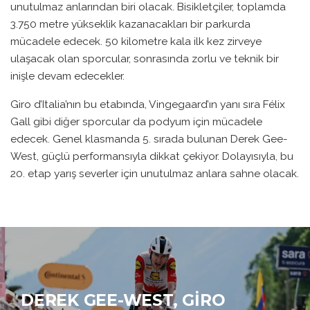
unutulmaz anlarından biri olacak. Bisikletçiler, toplamda
3.750 metre yükseklik kazanacakları bir parkurda
mücadele edecek. 50 kilometre kala ilk kez zirveye
ulaşacak olan sporcular, sonrasında zorlu ve teknik bir
inişle devam edecekler.
Giro d’Italia’nın bu etabında, Vingegaard’ın yanı sıra Félix
Gall gibi diğer sporcular da podyum için mücadele
edecek. Genel klasmanda 5. sırada bulunan Derek Gee-
West, güçlü performansıyla dikkat çekiyor. Dolayısıyla, bu
20. etap yarış severler için unutulmaz anlara sahne olacak.
DEREK GEE-WEST, GIRO