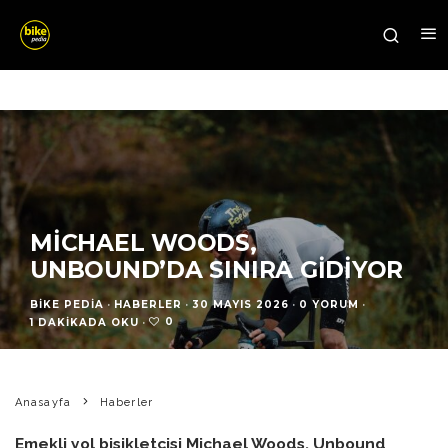
MICHAEL WOODS,
UNBOUND’DA SINIRA GIDIYOR
BIKE PEDIA
·
HABERLER
·
30 MAYIS 2026
·
0 YORUM
·
0
1 DAKIKADA OKU
·
Anasayfa
Haberler
Emekli yol bisikletçisi Michael Woods, Unbound