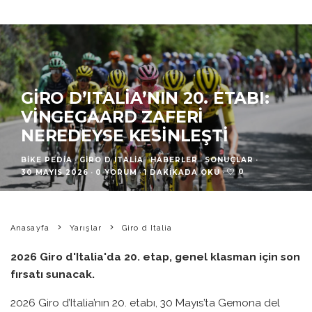
GIRO D’ITALIA’NIN 20. ETABI:
VINGEGAARD ZAFERI
NEREDEYSE KESINLEŞTI
BIKE PEDIA
·
GIRO D ITALIA
HABERLER
SONUÇLAR
·
0
30 MAYIS 2026
·
0 YORUM
·
1 DAKIKADA OKU
·
Anasayfa
Yarışlar
Giro d Italia
2026 Giro d'Italia'da 20. etap, genel klasman için son
fırsatı sunacak.
2026 Giro d’Italia’nın 20. etabı, 30 Mayıs’ta Gemona del