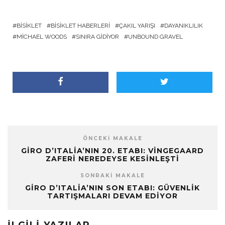
BISIKLET
BISIKLET HABERLERI
ÇAKIL YARIŞI
DAYANIKLILIK
MICHAEL WOODS
SINIRA GIDIYOR
UNBOUND GRAVEL
ÖNCEKI MAKALE
GIRO D’ITALIA’NIN 20. ETABI: VINGEGAARD
ZAFERI NEREDEYSE KESINLEŞTI
SONRAKI MAKALE
GIRO D’ITALIA’NIN SON ETABI: GÜVENLIK
TARTIŞMALARI DEVAM EDIYOR