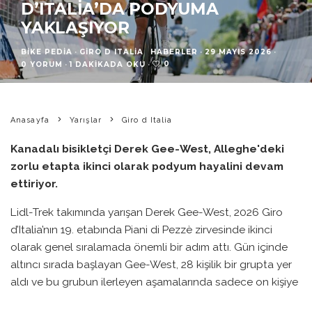
D’ITALIA’DA PODYUMA
YAKLAŞIYOR
BIKE PEDIA
·
GIRO D ITALIA
HABERLER
·
29 MAYIS 2026
·
0
0 YORUM
·
1 DAKIKADA OKU
·
Anasayfa
Yarışlar
Giro d Italia
Kanadalı bisikletçi Derek Gee-West, Alleghe'deki
zorlu etapta ikinci olarak podyum hayalini devam
ettiriyor.
Lidl-Trek takımında yarışan Derek Gee-West, 2026 Giro
d’Italia’nın 19. etabında Piani di Pezzè zirvesinde ikinci
olarak genel sıralamada önemli bir adım attı. Gün içinde
altıncı sırada başlayan Gee-West, 28 kişilik bir grupta yer
aldı ve bu grubun ilerleyen aşamalarında sadece on kişiye
düştü. Grup, maglia rosa sahibi Jonas Vingegaard ile