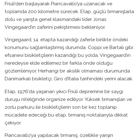
Friuli’den başlayarak Piancavallo’ya uzanacak ve
toplamda 200 kilometre sürecek. Etap, güçlü tırmanışlarla
dolu ve yarışta genel klasmandaki lider Jonas
Vingegaard’ın zaferini pekiştirmesi bekleniyor.
Vingegaard, 14. etapta kazandığı zaferle birlikte öndeki
konumunu sağlamlaştırmış durumda. Coppi ve Bartali gibi
efsanevi bisikletçilerin kazandığı bu yolda, Vingegaard’ın
neredeyse elde edilemez bir farkla önde olduğu
gözlemleniyor. Herhangi bir aksilik olmaması durumunda
Danimarkalı bisikletçi, Giro d’Italia tarihindeki yerini alacak.
Etap, 1976’da yaşanan yıkıcı Friuli depremine bir saygı
duruşu niteliğinde organize ediliyor. Yüksek tırmanışları ve
zorlu parkuru ile bisikletçilerin son bir kez toplanıp
mücadele edeceği bu etap, tırmanış noktalarıyla dikkat
çekiyor.
Piancavallo’ya yapılacak tırmanış, özellikle yarışın