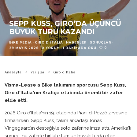
SEPP KUSS, GIRO’DA ÜÇÜNCÜ
BÜYÜK TURU KAZANDI
BIKE PEDIA
·
GIRO D ITALIA
HABERLER
SONUÇLAR
·
0
29 MAYIS 2026
·
0 YORUM
·
1 DAKIKADA OKU
·
Anasayfa
Yarışlar
Giro d Italia
Visma-Lease a Bike takımının sporcusu Sepp Kuss,
Giro d'Italia'nın Kraliçe etabında önemli bir zafer
elde etti.
2026 Giro d’Italia’nın 19. etabında Piani di Pezzè zirvesine
tırmanırken, Sepp Kuss, takım arkadaşı Jonas
Vingegaard’ın desteğiyle solo zaferine imza attı. Amerika’lı
sürücü, bu zaferle birlikte tüm üç büyük turda etap