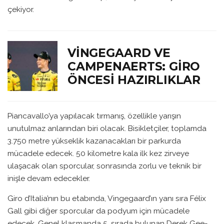
çekiyor.
VINGEGAARD VE
CAMPENAERTS: GIRO
ÖNCESI HAZIRLIKLAR
Piancavallo’ya yapılacak tırmanış, özellikle yarışın
unutulmaz anlarından biri olacak. Bisikletçiler, toplamda
3.750 metre yükseklik kazanacakları bir parkurda
mücadele edecek. 50 kilometre kala ilk kez zirveye
ulaşacak olan sporcular, sonrasında zorlu ve teknik bir
inişle devam edecekler.
Giro d’Italia’nın bu etabında, Vingegaard’ın yanı sıra Félix
Gall gibi diğer sporcular da podyum için mücadele
edecek. Genel klasmanda 5. sırada bulunan Derek Gee-