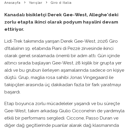
Anasayfa
Yarışlar
Giro d Italia
Kanadalı bisikletçi Derek Gee-West, Alleghe'deki
zorlu etapta ikinci olarak podyum hayalini devam
ettiriyor.
Lidl-Trek takımında yarışan Derek Gee-West, 2026 Giro
d’Italia’nın 19. etabında Piani di Pezzè zirvesinde ikinci
olarak genel sıralamada önemli bir adım attı. Gün içinde
altıncı sırada başlayan Gee-West, 28 kişilik bir grupta yer
aldı ve bu grubun ilerleyen aşamalarında sadece on kişiye
düştü. Grup, maglia rosa sahibi Jonas Vingegaard ile
takipçileri arasında üç dakikadan fazla bir fark yaratmayı
başardı.
Etap boyunca zorlu mücadeleler yaşandı ve bu süreçte
Gee-West, takım arkadaşı Giulio Ciccone’nin de yardımıyla
etkili bir performans sergiledi. Ciccone, Passo Duran ve
diğer dağ geçitlerinde puanlar alarak dağ klasmanında