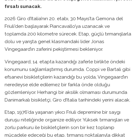
fırsatı sunacak.
2026 Giro d’Italia’nın 20. etabı, 30 Mayıs’ta Gemona del
Friuli’den başlayarak Piancavallo’ya uzanacak ve
toplamda 200 kilometre sürecek. Etap, güçlü tırmanışlarla
dolu ve yarışta genel klasmandaki lider Jonas
Vingegaard’ın zaferini pekiştirmesi bekleniyor.
Vingegaard, 14. etapta kazandığı zaferle birlikte öndeki
konumunu sağlamlaştırmış durumda. Coppi ve Bartali gibi
efsanevi bisikletçilerin kazandığı bu yolda, Vingegaard’ın
neredeyse elde edilemez bir farkla önde olduğu
gözlemleniyor. Herhangi bir aksilik olmaması durumunda
Danimarkalı bisikletçi, Giro d’Italia tarihindeki yerini alacak.
Etap, 1976’da yaşanan yıkıcı Friuli depremine bir saygı
duruşu niteliğinde organize ediliyor. Yüksek tırmanışları ve
zorlu parkuru ile bisikletçilerin son bir kez toplanıp
mücadele edeceği bu etap, tırmanış noktalarıyla dikkat