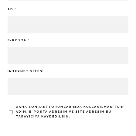
AD
*
E-POSTA
*
İNTERNET SITESI
DAHA SONRAKI YORUMLARIMDA KULLANILMASI IÇIN
ADIM, E-POSTA ADRESIM VE SITE ADRESIM BU
TARAYICIYA KAYDEDILSIN.