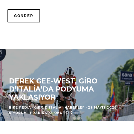
DEREK GEE-WEST, GIRO
D’ITALIA’DA PODYUMA
YAKLAŞIYOR
BIKE PEDIA
·
GIRO D ITALIA
HABERLER
·
29 MAYIS 2026
·
0
0 YORUM
·
1 DAKIKADA OKU
·