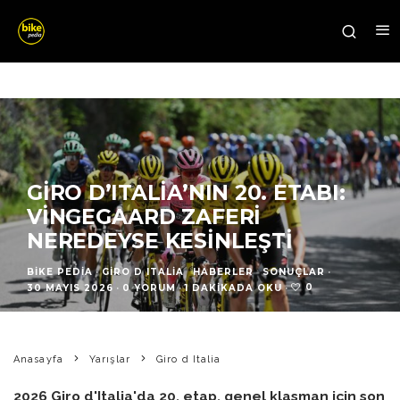
GIRO D’ITALIA’NIN 20. ETABI:
VINGEGAARD ZAFERI
NEREDEYSE KESINLEŞTI
BIKE PEDIA
·
GIRO D ITALIA
HABERLER
SONUÇLAR
·
0
30 MAYIS 2026
·
0 YORUM
·
1 DAKIKADA OKU
·
Anasayfa
Yarışlar
Giro d Italia
2026 Giro d'Italia'da 20. etap, genel klasman için son