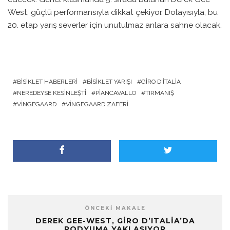
West, güçlü performansıyla dikkat çekiyor. Dolayısıyla, bu
20. etap yarış severler için unutulmaz anlara sahne olacak.
BISIKLET HABERLERI
BISIKLET YARIŞI
GIRO D'ITALIA
NEREDEYSE KESINLEŞTI
PIANCAVALLO
TIRMANIŞ
VINGEGAARD
VINGEGAARD ZAFERI
ÖNCEKI MAKALE
DEREK GEE-WEST, GIRO D’ITALIA’DA
PODYUMA YAKLAŞIYOR