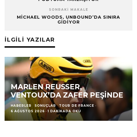
SONRAKI MAKALE
MICHAEL WOODS, UNBOUND’DA SINIRA
GIDIYOR
İLGILI YAZILAR
MARLEN REUSSER,
VENTOUX’DA ZAFER PEŞINDE
HABERLER
SONUÇLAR
TOUR DE FRANCE
·
6 AĞUSTOS 2026
·
1 DAKIKADA OKU