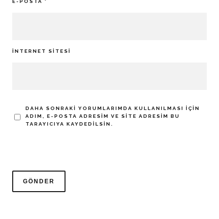
E-POSTA
*
İNTERNET SITESI
DAHA SONRAKI YORUMLARIMDA KULLANILMASI IÇIN
ADIM, E-POSTA ADRESIM VE SITE ADRESIM BU
TARAYICIYA KAYDEDILSIN.