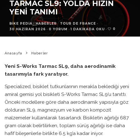
TARMAC SL9: YOLDA HIZIN
YENI TANIMI
BIKE PEDIA
·
HABERLER
TOUR DE FRANCE
·
0
30 HAZIRAN 2026
·
0 YORUM
·
1 DAKIKADA OKU
·
Anasayfa
Haberler
Yeni S-Works Tarmac SL9, daha aerodinamik
tasarımıyla fark yaratıyor.
Specialized, bisiklet tutkunlarının merakla beklediği yeni
amiral gemisi yol bisikleti S-Works Tarmac SL9’u tanıttı.
Önceki modellere göre daha aerodinamik yapısıyla göz
dolduran SL9, magnezyum ve karbon kompozit
malzemeler kullanılarak tasarlandı. Bisikletin ağırlığı 687
gram olarak belirtilirken, toplam sürüş ağırlığı ise daha
hafif bileşenlerle birlikte 6.5 kg’a kadar iniyor.