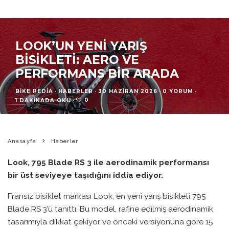
LOOK’UN YENI YARIŞ
BISIKLETI: AERO VE
PERFORMANS BIR ARADA
BIKE PEDIA
·
HABERLER
·
30 HAZIRAN 2026
·
0 YORUM
·
0
1 DAKIKADA OKU
·
Anasayfa
Haberler
Look, 795 Blade RS 3 ile aerodinamik performansı
bir üst seviyeye taşıdığını iddia ediyor.
Fransız bisiklet markası Look, en yeni yarış bisikleti 795
Blade RS 3’ü tanıttı. Bu model, rafine edilmiş aerodinamik
tasarımıyla dikkat çekiyor ve önceki versiyonuna göre 15