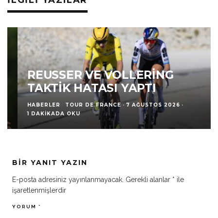
İLGILI YAZILAR
REUSSER VE VOLLERING
TAKTIK HATASI YAPTI
HABERLER
TOUR DE FRANCE
·
7 AĞUSTOS 2026
·
1 DAKIKADA OKU
BIR YANIT YAZIN
E-posta adresiniz yayınlanmayacak.
Gerekli alanlar
*
ile
işaretlenmişlerdir
YORUM
*