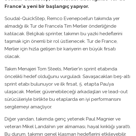
France'a yeni bir başlangıç yapıyor.
Soudal-QuickStep, Remco Evenepoel’un takımda yer
almadığı ilk Tur de France’a Tim Merlier önderliğinde
katılacak. Belçikalı sprinter, takımın bu yazki hedeflerini
taşımak için önemli bir rol üstlenecek. Tur de France,
Merlier için hızla gelişen bir kariyerin en büyük fırsatı
olacak.
Takım Menajeri Tom Steels, Merlier’in sprint etabında
öncelikli hedef olduğunu vurguladı. Savaşacakları beş-altı
sprint etabı bulunuyor ve ilk fırsat, 5. etapta Pau’ya
ulaşacak. Merlier, güvenebileceği arkadaşları ve lead-out
sürücüleriyle birlikte bu etaplarda en iyi performansını
sergilemeyi amaçlıyor.
Diğer yandan, takımda genç yetenek Paul Magnier ve
veteran Mikel Landa’nın yer almaması, hayal kırıklığı yarattı.
Bu durum, takımın genel klasman hedeflerini etkileyebilir.