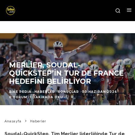
MERLIER, SOUDAL-
QUICKSTEP’IN TUR DE FRANCE
HEDEFINI BELIRLIYOR
BIKE PEDIA
·
HABERLER
SONUÇLAR
·
30 HAZIRAN 2026
·
0
0 YORUM
·
1 DAKIKADA OKU
·
Anasayfa
Haberler
Soudal-QuickStep, Tim Merlier liderliğinde Tur de